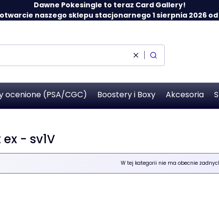
Dawne Pokesingle to teraz Card Gallery!
twarcie naszego sklepu stacjonarnego 1 sierpnia 2026 od 12
Wyczyść
Szukaj
y ocenione (PSA/CGC)
Boostery i Boxy
Akcesoria
S
 ex - sv1V
 produktów
W tej kategorii nie ma obecnie żadny