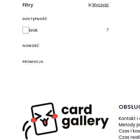
Filtry
Wyczyść
DOSTĘPNOŚĆ
Dostępność
7
brak
NOWOŚĆ
PROMOCJA
Linki 
OBSŁU
Kontakt i
Metody p
Czas i ko
Czas real