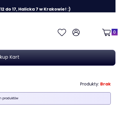
 do 17, Halicka 7 w Krakowie! :)
Produkty w k
Ulubione
Zaloguj się
Koszyk
kup Kart
Produkty:
Brak
ch produktów