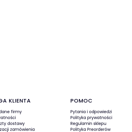
w stopce
GA KLIENTA
POMOC
 dane firmy
Pytania i odpowiedzi
łatności
Polityka prywatności
szty dostawy
Regulamin sklepu
izacji zamówienia
Polityka Preorderów