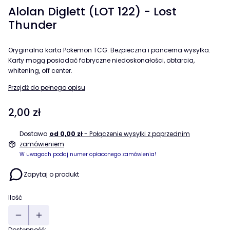
Alolan Diglett (LOT 122) - Lost
Thunder
Oryginalna karta Pokemon TCG. Bezpieczna i pancerna wysyłka.
Karty mogą posiadać fabryczne niedoskonałości, obtarcia,
whitening, off center.
Przejdź do pełnego opisu
Cena
2,00 zł
Dostawa
od 0,00 zł
- Połączenie wysyłki z poprzednim
zamówieniem
W uwagach podaj numer opłaconego zamówienia!
Zapytaj o produkt
Ilość
Dostępność: