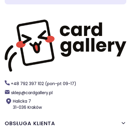
+48 792 397 102 (pon-pt 09-17)
sklep@cardgallery.pl
Halicka 7
31-036 Kraków
Linki w stopce
OBSŁUGA KLIENTA