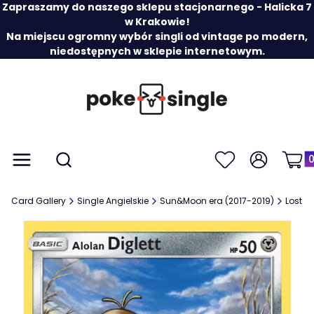
Zapraszamy do naszego sklepu stacjonarnego - Halicka 7
w Krakowie!
Na miejscu ogromny wybór singli od vintage po modern,
niedostępnych w sklepie internetowym.
Prod
Otwórz wyszukiwarkę
Menu
Szukaj
Ulubione
Zaloguj się
Koszy
Card Gallery
Single Angielskie
Sun&Moon era (2017-2019)
Lost T