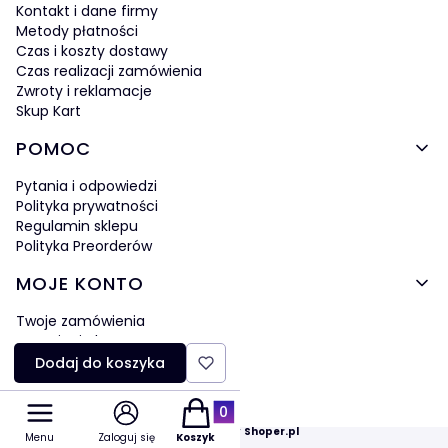
Kontakt i dane firmy
Metody płatności
Czas i koszty dostawy
Czas realizacji zamówienia
Zwroty i reklamacje
Skup Kart
POMOC
Pytania i odpowiedzi
Polityka prywatności
Regulamin sklepu
Polityka Preorderów
MOJE KONTO
Twoje zamówienia
Ustawienia konta
Ulubione
Dodaj do koszyka
Produkty w koszyku: 0. Zobacz szczegó
Sklep internetowy
Shoper.pl
Menu
Zaloguj się
Koszyk