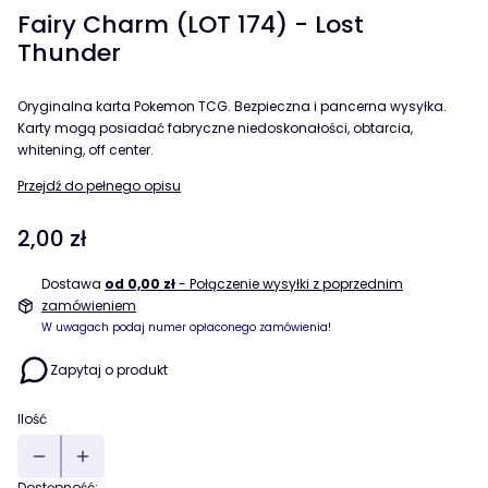
Fairy Charm (LOT 174) - Lost
Thunder
Oryginalna karta Pokemon TCG. Bezpieczna i pancerna wysyłka.
Karty mogą posiadać fabryczne niedoskonałości, obtarcia,
whitening, off center.
Przejdź do pełnego opisu
Cena
2,00 zł
Dostawa
od 0,00 zł
- Połączenie wysyłki z poprzednim
zamówieniem
W uwagach podaj numer opłaconego zamówienia!
Zapytaj o produkt
Ilość
Dostępność: