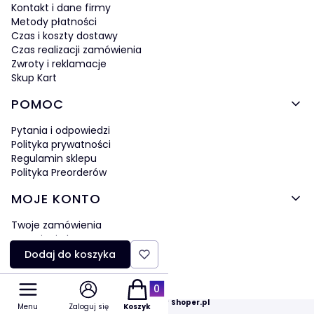
Kontakt i dane firmy
Metody płatności
Czas i koszty dostawy
Czas realizacji zamówienia
Zwroty i reklamacje
Skup Kart
POMOC
Pytania i odpowiedzi
Polityka prywatności
Regulamin sklepu
Polityka Preorderów
MOJE KONTO
Twoje zamówienia
Ustawienia konta
Ulubione
Dodaj do koszyka
Produkty w koszyku: 0. Zobacz szczegó
Sklep internetowy
Shoper.pl
Menu
Zaloguj się
Koszyk