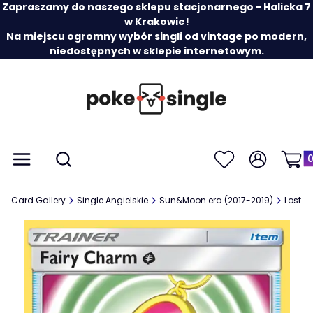
Zapraszamy do naszego sklepu stacjonarnego - Halicka 7
w Krakowie!
Na miejscu ogromny wybór singli od vintage po modern,
niedostępnych w sklepie internetowym.
Prod
Otwórz wyszukiwarkę
Menu
Szukaj
Ulubione
Zaloguj się
Koszy
Card Gallery
Single Angielskie
Sun&Moon era (2017-2019)
Lost T