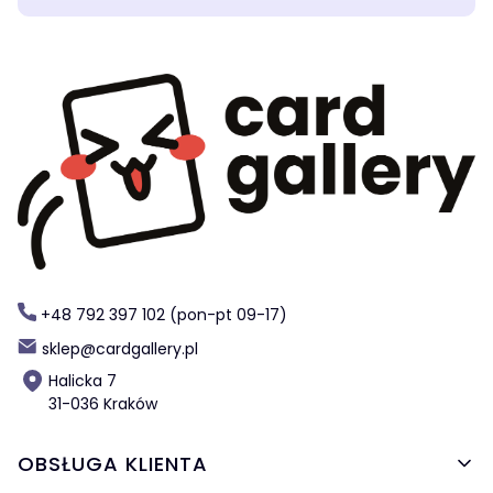
+48 792 397 102 (pon-pt 09-17)
sklep@cardgallery.pl
Halicka 7
31-036 Kraków
Linki w stopce
OBSŁUGA KLIENTA