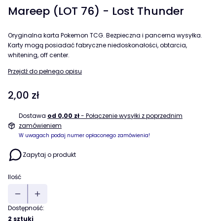
Mareep (LOT 76) - Lost Thunder
Oryginalna karta Pokemon TCG. Bezpieczna i pancerna wysyłka.
Karty mogą posiadać fabryczne niedoskonałości, obtarcia,
whitening, off center.
Przejdź do pełnego opisu
Cena
2,00 zł
Dostawa
od 0,00 zł
- Połączenie wysyłki z poprzednim
zamówieniem
W uwagach podaj numer opłaconego zamówienia!
Zapytaj o produkt
Ilość
Dostępność:
2 sztuki