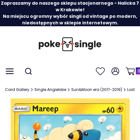
Zapraszamy do naszego sklepu stacjonarnego - Halicka 7
w Krakowie!
Na miejscu ogromny wybór singli od vintage po modern,
niedostępnych w sklepie internetowym.
Prod
Otwórz wyszukiwarkę
Menu
Szukaj
Ulubione
Zaloguj się
Koszy
Card Gallery
Single Angielskie
Sun&Moon era (2017-2019)
Lost T