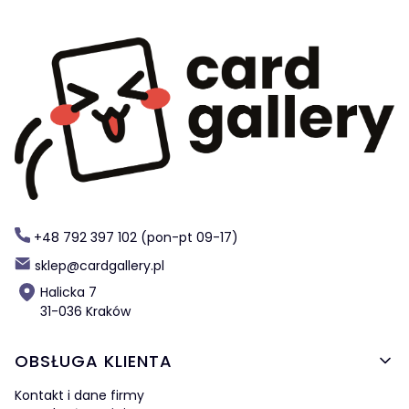
+48 792 397 102 (pon-pt 09-17)
sklep@cardgallery.pl
Halicka 7
31-036 Kraków
Linki w stopce
OBSŁUGA KLIENTA
Kontakt i dane firmy