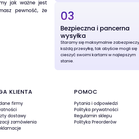
my jak ważne jest
 masz pewność, że
03
Bezpieczna i pancerna
wysyłka
Staramy się maksymalnie zabezpiecz
każdą przesyłkę, tak abyście mogli się
cieszyć swoimi kartami w najlepszym
stanie.
w stopce
GA KLIENTA
POMOC
 dane firmy
Pytania i odpowiedzi
łatności
Polityka prywatności
szty dostawy
Regulamin sklepu
izacji zamówienia
Polityka Preorderów
reklamacje