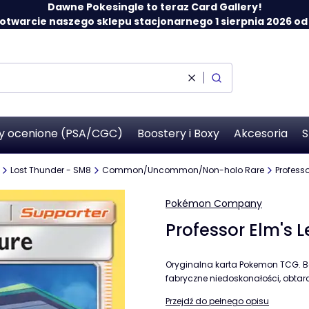
Dawne Pokesingle to teraz Card Gallery!
twarcie naszego sklepu stacjonarnego 1 sierpnia 2026 od 12
Wyczyść
Szukaj
y ocenione (PSA/CGC)
Boostery i Boxy
Akcesoria
S
Lost Thunder - SM8
Common/Uncommon/Non-holo Rare
Professo
Pokémon Company
Professor Elm's L
Oryginalna karta Pokemon TCG. B
fabryczne niedoskonałości, obtarci
Przejdź do pełnego opisu