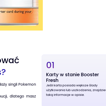
ować
01
s?
Karty w stanie Booster
Fresh
daży singli Pokemon
Jeśli karta posiada większe ślady
użytkowania lub uszkodzenia, znajdzie
taką informacje w opisie.
bucji, dlatego masz