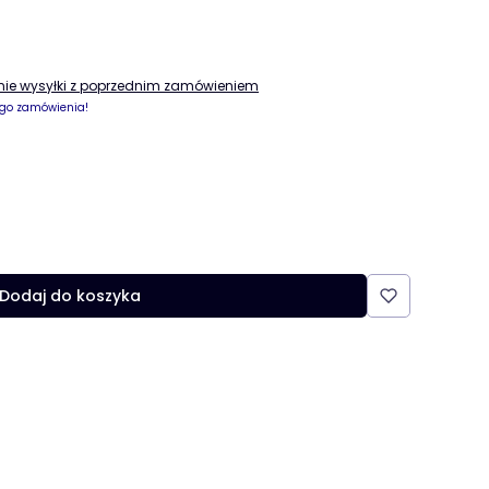
enie wysyłki z poprzednim zamówieniem
go zamówienia!
Dodaj do koszyka