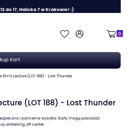
 do 17, Halicka 7 w Krakowie! :)
Produkty w k
Ulubione
Zaloguj się
Koszyk
kup Kart
r Elm's Lecture (LOT 188) - Lost Thunder
ecture (LOT 188) - Lost Thunder
ezpieczna i pancerna wysyłka. Karty mogą posiadać
a, whitening, off center.