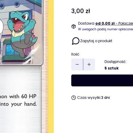
Cena
3,00 zł
Dostawa
od 0,00 zł
- Połącz
W uwagach podaj numer opłacone
Zapytaj o produkt
Ilość
Dostępność:
5 sztuk
Czas wysyłki:
3 dni