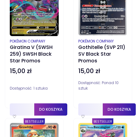
PRODUCENT
PRODUCENT
POKÉMON COMPANY
POKÉMON COMPANY
Giratina V (SWSH
Gothitelle (SVP 211)
259) SWSH Black
SV Black Star
Star Promos
Promos
15,00 zł
15,00 zł
Cena
Cena
Dostępność:
Ponad 10
Dostępność:
1 sztuka
sztuk
DO KOSZYKA
DO KOSZYKA
♡
♡
BESTSELLER
BESTSELLER