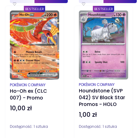
♡
♡
BESTSELLER
BESTSELLER
PRODUCENT
PRODUCENT
POKÉMON COMPANY
POKÉMON COMPANY
Houndstone (SVP
Ho-Oh ex (CLC
042) SV Black Star
007) - Promo
Promos - HOLO
10,00 zł
Cena
1,00 zł
Cena
Dostępność:
1 sztuka
Dostępność:
1 sztuka