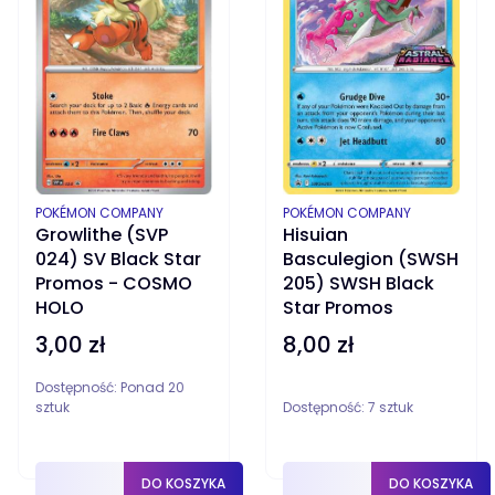
PRODUCENT
PRODUCENT
POKÉMON COMPANY
POKÉMON COMPANY
Growlithe (SVP
Hisuian
024) SV Black Star
Basculegion (SWSH
Promos - COSMO
205) SWSH Black
HOLO
Star Promos
3,00 zł
8,00 zł
Cena
Cena
Dostępność:
Ponad 20
sztuk
Dostępność:
7 sztuk
DO KOSZYKA
DO KOSZYKA