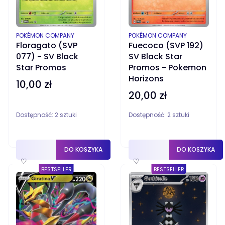
PRODUCENT
PRODUCENT
POKÉMON COMPANY
POKÉMON COMPANY
Floragato (SVP
Fuecoco (SVP 192)
077) - SV Black
SV Black Star
Star Promos
Promos - Pokemon
Horizons
10,00 zł
Cena
20,00 zł
Cena
Dostępność:
2 sztuki
Dostępność:
2 sztuki
DO KOSZYKA
DO KOSZYKA
♡
♡
BESTSELLER
BESTSELLER