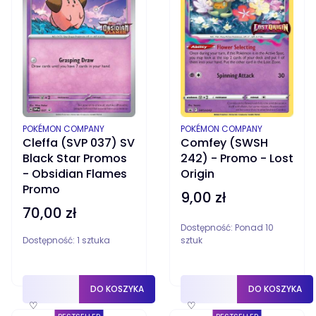
PRODUCENT
PRODUCENT
POKÉMON COMPANY
POKÉMON COMPANY
Cleffa (SVP 037) SV
Comfey (SWSH
Black Star Promos
242) - Promo - Lost
- Obsidian Flames
Origin
Promo
9,00 zł
Cena
70,00 zł
Cena
Dostępność:
Ponad 10
Dostępność:
1 sztuka
sztuk
DO KOSZYKA
DO KOSZYKA
♡
♡