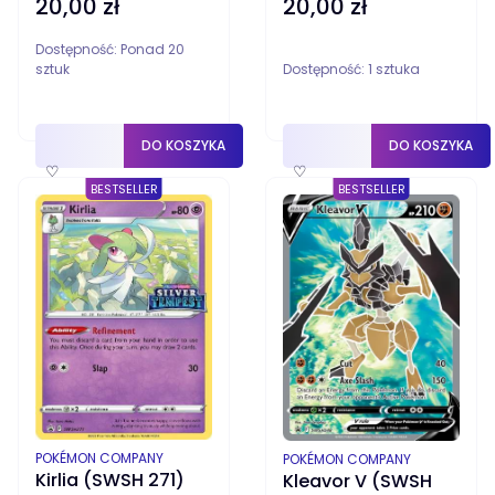
20,00 zł
20,00 zł
Cena
Cena
Dostępność:
Ponad 20
sztuk
Dostępność:
1 sztuka
DO KOSZYKA
DO KOSZYKA
♡
♡
BESTSELLER
BESTSELLER
PRODUCENT
PRODUCENT
POKÉMON COMPANY
POKÉMON COMPANY
Kirlia (SWSH 271)
Kleavor V (SWSH