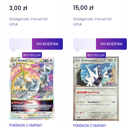
15,00 zł
Cena
3,00 zł
Cena
Dostępność:
Ponad 20
Dostępność:
Ponad 20
sztuk
sztuk
DO KOSZYKA
DO KOSZYKA
♡
♡
BESTSELLER
BESTSELLER
PRODUCENT
POKÉMON COMPANY
PRODUCENT
POKÉMON COMPANY