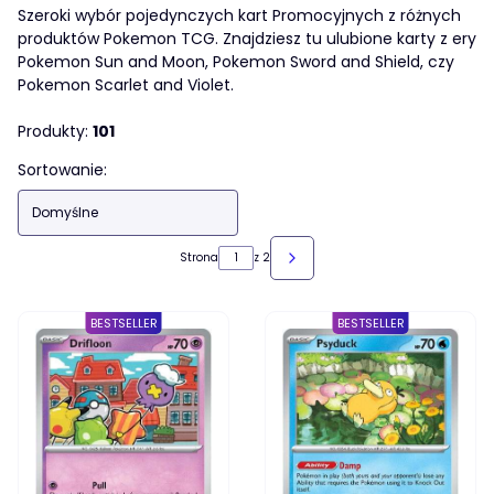
Szeroki wybór pojedynczych kart Promocyjnych z różnych
produktów Pokemon TCG. Znajdziesz tu ulubione karty z ery
Pokemon Sun and Moon, Pokemon Sword and Shield, czy
Pokemon Scarlet and Violet.
Produkty:
101
Lista produktów
Sortowanie:
Domyślne
Strona
z 2
NASTĘPNE PRODUKTY
BESTSELLER
BESTSELLER