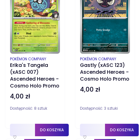
PRODUCENT
PRODUCENT
POKÉMON COMPANY
POKÉMON COMPANY
Erika's Tangela
Gastly (xASC 123)
(xASC 007)
Ascended Heroes -
Ascended Heroes -
Cosmo Holo Promo
Cosmo Holo Promo
4,00 zł
Cena
4,00 zł
Cena
Dostępność:
8 sztuk
Dostępność:
3 sztuki
DO KOSZYKA
DO KOSZYKA
♡
♡