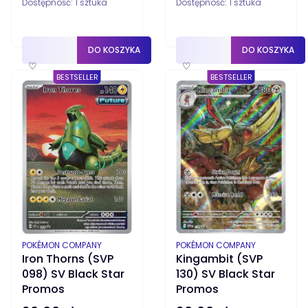
Dostępność:
1 sztuka
Dostępność:
1 sztuka
DO KOSZYKA
DO KOSZYKA
♡
♡
BESTSELLER
BESTSELLER
PRODUCENT
PRODUCENT
POKÉMON COMPANY
POKÉMON COMPANY
Iron Thorns (SVP
Kingambit (SVP
098) SV Black Star
130) SV Black Star
Promos
Promos