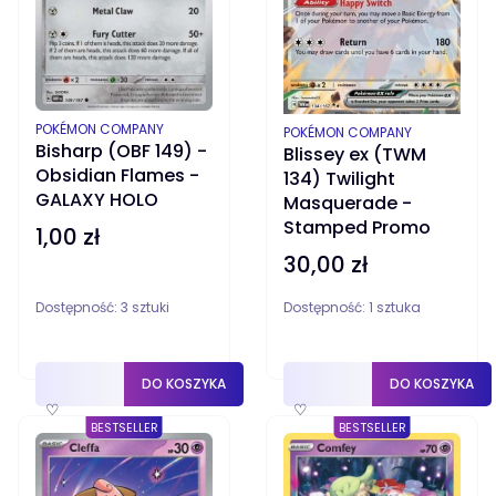
PRODUCENT
POKÉMON COMPANY
PRODUCENT
POKÉMON COMPANY
Bisharp (OBF 149) -
Blissey ex (TWM
Obsidian Flames -
134) Twilight
GALAXY HOLO
Masquerade -
Stamped Promo
1,00 zł
Cena
30,00 zł
Cena
Dostępność:
3 sztuki
Dostępność:
1 sztuka
DO KOSZYKA
DO KOSZYKA
♡
♡
BESTSELLER
BESTSELLER