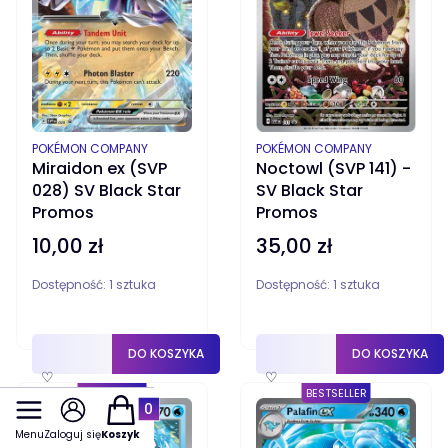
PRODUCENT
PRODUCENT
POKÉMON COMPANY
POKÉMON COMPANY
Noctowl (SVP 141) -
Miraidon ex (SVP
SV Black Star
028) SV Black Star
Promos
Promos
35,00 zł
10,00 zł
Cena
Cena
Dostępność:
1 sztuka
Dostępność:
1 sztuka
DO KOSZYKA
DO KOSZYKA
♡
♡
BESTSELLER
BESTSELLER
Produkty w koszyku: 0. Zobacz szczegóły
Menu
Zaloguj się
Koszyk