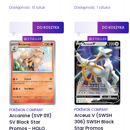
Dostępność:
10 sztuk
Dostępność:
1 sztuka
DO KOSZYKA
DO KOSZYKA
♡
♡
BESTSELLER
BESTSELLER
PRODUCENT
POKÉMON COMPANY
PRODUCENT
POKÉMON COMPANY
Arceus V (SWSH
Arcanine (SVP 011)
306) SWSH Black
SV Black Star
Star Promos
Promos - HOLO