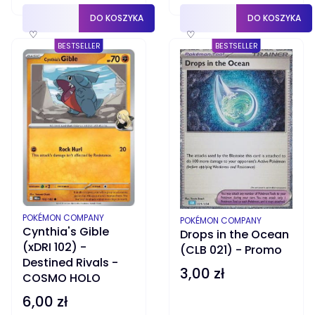
DO KOSZYKA
DO KOSZYKA
♡
♡
BESTSELLER
BESTSELLER
PRODUCENT
POKÉMON COMPANY
PRODUCENT
POKÉMON COMPANY
Cynthia's Gible
Drops in the Ocean
(xDRI 102) -
(CLB 021) - Promo
Destined Rivals -
3,00 zł
Cena
COSMO HOLO
6,00 zł
Cena