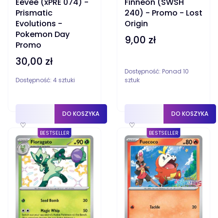
Eevee (xPRE 074) -
Finneon (SWSH
Prismatic
240) - Promo - Lost
Evolutions -
Origin
Pokemon Day
9,00 zł
Cena
Promo
30,00 zł
Cena
Dostępność:
Ponad 10
Dostępność:
4 sztuki
sztuk
DO KOSZYKA
DO KOSZYKA
♡
♡
BESTSELLER
BESTSELLER