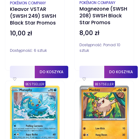
PRODUCENT
PRODUCENT
POKÉMON COMPANY
POKÉMON COMPANY
Magnezone (SWSH
Kleavor VSTAR
208) SWSH Black
(SWSH 249) SWSH
Star Promos
Black Star Promos
8,00 zł
10,00 zł
Cena
Cena
Dostępność:
Ponad 10
Dostępność:
6 sztuk
sztuk
DO KOSZYKA
DO KOSZYKA
♡
♡
BESTSELLER
BESTSELLER