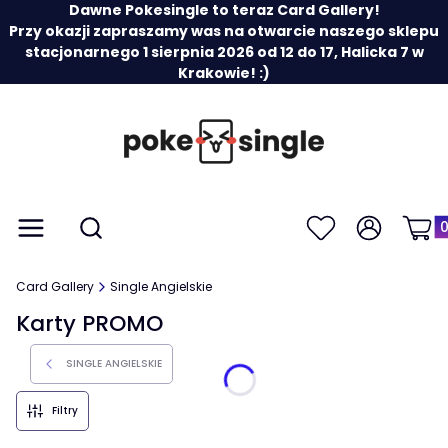
Dawne Pokesingle to teraz Card Gallery!
Przy okazji zapraszamy was na otwarcie naszego sklepu
stacjonarnego 1 sierpnia 2026 od 12 do 17, Halicka 7 w
Krakowie! :)
Prod
Otwórz wyszukiwarkę
Menu
Szukaj
Ulubione
Zaloguj się
Koszy
Card Gallery
Single Angielskie
Karty PROMO
SINGLE ANGIELSKIE
Filtry