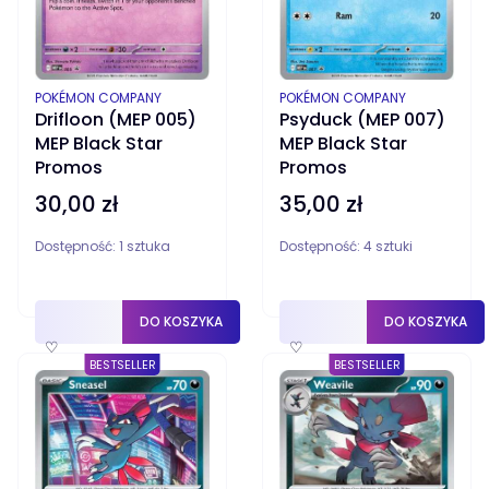
PRODUCENT
PRODUCENT
POKÉMON COMPANY
POKÉMON COMPANY
Drifloon (MEP 005)
Psyduck (MEP 007)
MEP Black Star
MEP Black Star
Promos
Promos
30,00 zł
35,00 zł
Cena
Cena
Dostępność:
1 sztuka
Dostępność:
4 sztuki
DO KOSZYKA
DO KOSZYKA
♡
♡
BESTSELLER
BESTSELLER