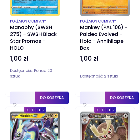
PRODUCENT
PRODUCENT
POKÉMON COMPANY
POKÉMON COMPANY
Manaphy (SWSH
Mankey (PAL 106) -
275) - SWSH Black
Paldea Evolved -
Star Promos -
Holo - Annihilape
HOLO
Box
1,00 zł
1,00 zł
Cena
Cena
Dostępność:
Ponad 20
sztuk
Dostępność:
2 sztuki
DO KOSZYKA
DO KOSZYKA
♡
♡
BESTSELLER
BESTSELLER