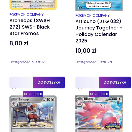
PRODUCENT
POKÉMON COMPANY
PRODUCENT
POKÉMON COMPANY
Archeops (SWSH
Articuno (JTG 032)
272) SWSH Black
Journey Together -
Star Promos
Holiday Calendar
2025
8,00 zł
Cena
10,00 zł
Cena
Dostępność:
9 sztuk
Dostępność:
1 sztuka
DO KOSZYKA
DO KOSZYKA
♡
♡
BESTSELLER
BESTSELLER