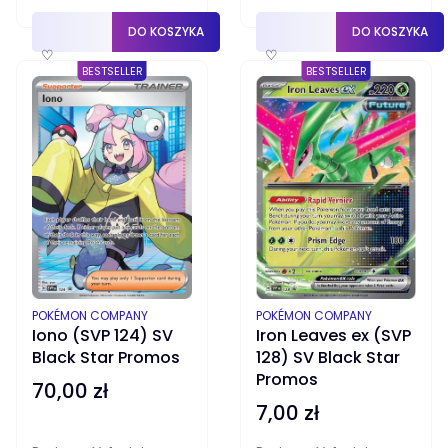
DO KOSZYKA
DO KOSZYKA
♡
♡
BESTSELLER
BESTSELLER
PRODUCENT
PRODUCENT
POKÉMON COMPANY
POKÉMON COMPANY
Iron Leaves ex (SVP
Iono (SVP 124) SV
128) SV Black Star
Black Star Promos
Promos
70,00 zł
Cena
7,00 zł
Cena