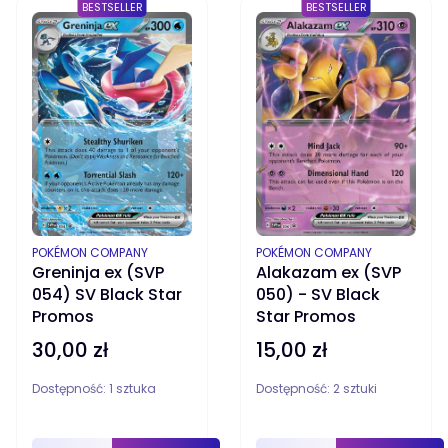
BESTSELLER
BESTSELLER
PRODUCENT
PRODUCENT
POKÉMON COMPANY
POKÉMON COMPANY
Greninja ex (SVP
Alakazam ex (SVP
054) SV Black Star
050) - SV Black
Promos
Star Promos
30,00 zł
15,00 zł
Cena
Cena
Dostępność:
1 sztuka
Dostępność:
2 sztuki