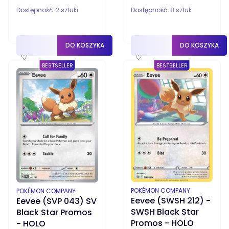
Dostępność:
2 sztuki
Dostępność:
8 sztuk
DO KOSZYKA
DO KOSZYKA
♡
♡
BESTSELLER
BESTSELLER
PRODUCENT
PRODUCENT
POKÉMON COMPANY
POKÉMON COMPANY
Eevee (SWSH 212) -
Eevee (SVP 043) SV
SWSH Black Star
Black Star Promos
Promos - HOLO
- HOLO