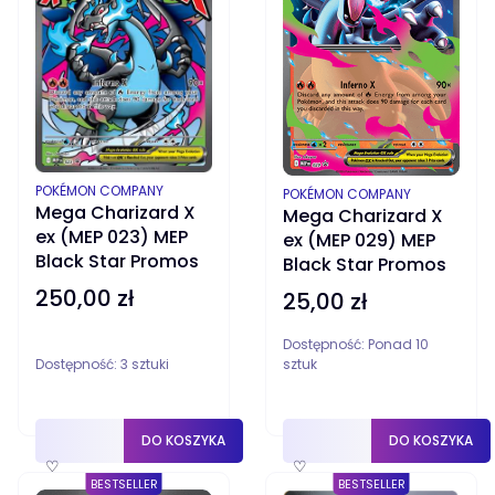
PRODUCENT
POKÉMON COMPANY
PRODUCENT
POKÉMON COMPANY
Mega Charizard X
Mega Charizard X
ex (MEP 023) MEP
ex (MEP 029) MEP
Black Star Promos
Black Star Promos
250,00 zł
Cena
25,00 zł
Cena
Dostępność:
Ponad 10
Dostępność:
3 sztuki
sztuk
DO KOSZYKA
DO KOSZYKA
♡
♡
BESTSELLER
BESTSELLER