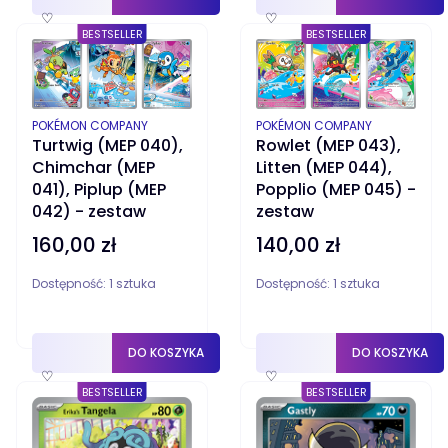
♡
♡
BESTSELLER
BESTSELLER
PRODUCENT
PRODUCENT
POKÉMON COMPANY
POKÉMON COMPANY
Turtwig (MEP 040),
Rowlet (MEP 043),
Chimchar (MEP
Litten (MEP 044),
041), Piplup (MEP
Popplio (MEP 045) -
042) - zestaw
zestaw
160,00 zł
140,00 zł
Cena
Cena
Dostępność:
1 sztuka
Dostępność:
1 sztuka
DO KOSZYKA
DO KOSZYKA
♡
♡
BESTSELLER
BESTSELLER