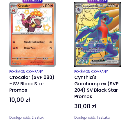
BESTSELLER
BESTSELLER
PRODUCENT
PRODUCENT
POKÉMON COMPANY
POKÉMON COMPANY
Crocalor (SVP 080)
Cynthia's
- SV Black Star
Garchomp ex (SVP
Promos
204) SV Black Star
Promos
10,00 zł
Cena
30,00 zł
Cena
Dostępność:
2 sztuki
Dostępność:
1 sztuka