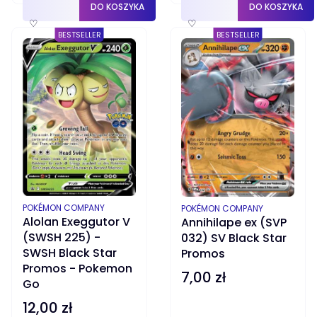
DO KOSZYKA
DO KOSZYKA
♡
♡
BESTSELLER
BESTSELLER
PRODUCENT
PRODUCENT
POKÉMON COMPANY
POKÉMON COMPANY
Alolan Exeggutor V
Annihilape ex (SVP
(SWSH 225) -
032) SV Black Star
SWSH Black Star
Promos
Promos - Pokemon
7,00 zł
Cena
Go
12,00 zł
Cena