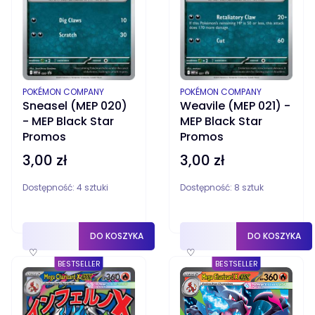
PRODUCENT
PRODUCENT
POKÉMON COMPANY
POKÉMON COMPANY
Sneasel (MEP 020)
Weavile (MEP 021) -
- MEP Black Star
MEP Black Star
Promos
Promos
3,00 zł
3,00 zł
Cena
Cena
Dostępność:
4 sztuki
Dostępność:
8 sztuk
DO KOSZYKA
DO KOSZYKA
♡
♡
BESTSELLER
BESTSELLER