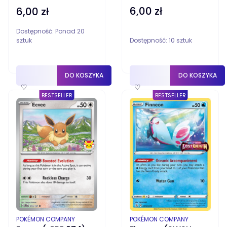
6,00 zł
6,00 zł
Cena
Cena
Dostępność:
Ponad 20
sztuk
Dostępność:
10 sztuk
DO KOSZYKA
DO KOSZYKA
♡
♡
BESTSELLER
BESTSELLER
PRODUCENT
PRODUCENT
POKÉMON COMPANY
POKÉMON COMPANY