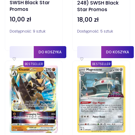
SWSH Black Star
248) SWSH Black
Promos
Star Promos
10,00 zł
18,00 zł
Cena
Cena
Dostępność:
9 sztuk
Dostępność:
5 sztuk
DO KOSZYKA
DO KOSZYKA
♡
♡
BESTSELLER
BESTSELLER