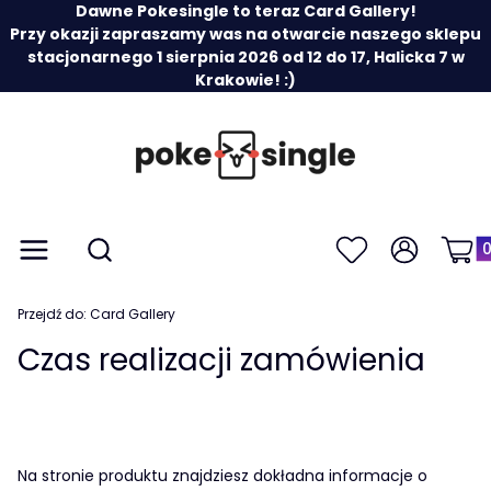
Dawne Pokesingle to teraz Card Gallery!
Przy okazji zapraszamy was na otwarcie naszego sklepu
stacjonarnego 1 sierpnia 2026 od 12 do 17, Halicka 7 w
Krakowie! :)
Prod
Otwórz wyszukiwarkę
Menu
Szukaj
Ulubione
Zaloguj się
Koszy
Przejdź do:
Card Gallery
Czas realizacji zamówienia
Na stronie produktu znajdziesz dokładna informacje o