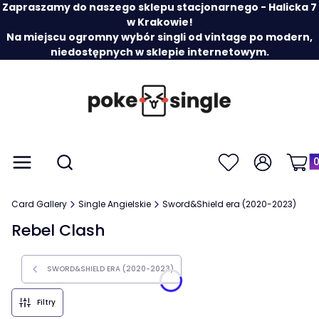
Zapraszamy do naszego sklepu stacjonarnego - Halicka 7
w Krakowie!
Na miejscu ogromny wybór singli od vintage po modern,
niedostępnych w sklepie internetowym.
Prod
Otwórz wyszukiwarkę
Menu
Szukaj
Ulubione
Zaloguj się
Koszy
Card Gallery
Single Angielskie
Sword&Shield era (2020-2023)
Rebel Clash
SWORD&SHIELD ERA (2020-2023)
Filtry