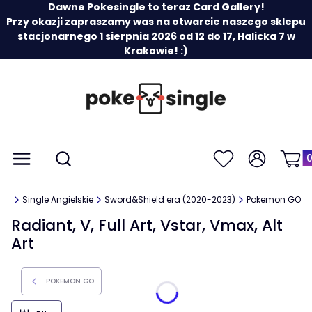
Dawne Pokesingle to teraz Card Gallery!
Przy okazji zapraszamy was na otwarcie naszego sklepu
stacjonarnego 1 sierpnia 2026 od 12 do 17, Halicka 7 w
Krakowie! :)
Prod
Otwórz wyszukiwarkę
Menu
Szukaj
Ulubione
Zaloguj się
Koszy
ery
Single Angielskie
Sword&Shield era (2020-2023)
Pokemon GO
Radiant, V, Full Art, Vstar, Vmax, Alt
Art
POKEMON GO