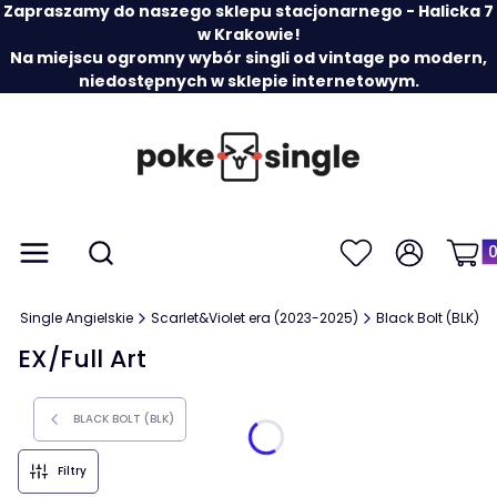
Zapraszamy do naszego sklepu stacjonarnego - Halicka 7
w Krakowie!
Na miejscu ogromny wybór singli od vintage po modern,
niedostępnych w sklepie internetowym.
Prod
Otwórz wyszukiwarkę
Menu
Szukaj
Ulubione
Zaloguj się
Koszy
y
Single Angielskie
Scarlet&Violet era (2023-2025)
Black Bolt (BLK)
EX/Full Art
BLACK BOLT (BLK)
Filtry