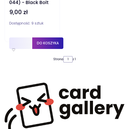
044) - Black Bolt
9,00 zł
Cena
Dostępność:
9 sztuk
DO KOSZYKA
♡
Strona
z 1