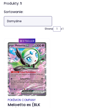
Produkty:
1
Lista produktów
Sortowanie:
Domyślne
Strona
z 1
BESTSELLER
PRODUCENT
POKÉMON COMPANY
Meloetta ex (BLK