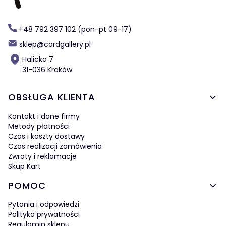
+48 792 397 102 (pon-pt 09-17)
sklep@cardgallery.pl
Halicka 7
31-036 Kraków
Linki w stopce
OBSŁUGA KLIENTA
Kontakt i dane firmy
Metody płatności
Czas i koszty dostawy
Czas realizacji zamówienia
Zwroty i reklamacje
Skup Kart
POMOC
Pytania i odpowiedzi
Polityka prywatności
Regulamin sklepu