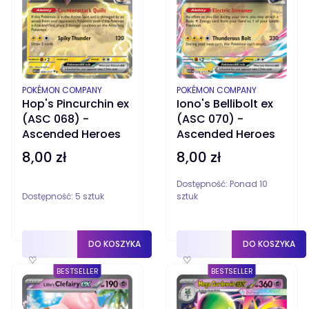
PRODUCENT
PRODUCENT
POKÉMON COMPANY
POKÉMON COMPANY
Hop's Pincurchin ex
Iono's Bellibolt ex
(ASC 068) -
(ASC 070) -
Ascended Heroes
Ascended Heroes
8,00 zł
8,00 zł
Cena
Cena
Dostępność:
Ponad 10
Dostępność:
5 sztuk
sztuk
DO KOSZYKA
DO KOSZYKA
♡
♡
BESTSELLER
BESTSELLER