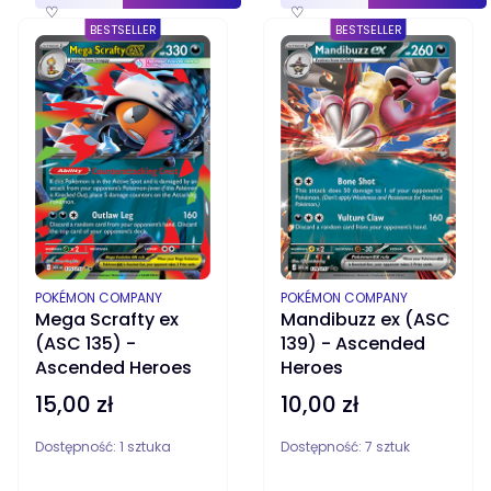
♡
♡
BESTSELLER
BESTSELLER
PRODUCENT
PRODUCENT
POKÉMON COMPANY
POKÉMON COMPANY
Mega Scrafty ex
Mandibuzz ex (ASC
(ASC 135) -
139) - Ascended
Ascended Heroes
Heroes
15,00 zł
10,00 zł
Cena
Cena
Dostępność:
1 sztuka
Dostępność:
7 sztuk