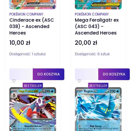
PRODUCENT
PRODUCENT
POKÉMON COMPANY
POKÉMON COMPANY
Cinderace ex (ASC
Mega Feraligatr ex
038) - Ascended
(ASC 043) -
Heroes
Ascended Heroes
10,00 zł
20,00 zł
Cena
Cena
Dostępność:
1 sztuka
Dostępność:
6 sztuk
DO KOSZYKA
DO KOSZYKA
♡
♡
BESTSELLER
BESTSELLER