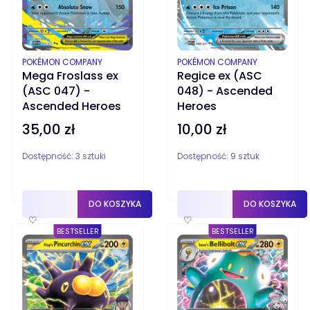
PRODUCENT
PRODUCENT
POKÉMON COMPANY
POKÉMON COMPANY
Mega Froslass ex
Regice ex (ASC
(ASC 047) -
048) - Ascended
Ascended Heroes
Heroes
35,00 zł
10,00 zł
Cena
Cena
Dostępność:
3 sztuki
Dostępność:
9 sztuk
DO KOSZYKA
DO KOSZYKA
♡
♡
BESTSELLER
BESTSELLER