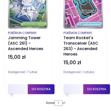
PRODUCENT
PRODUCENT
POKÉMON COMPANY
POKÉMON COMPANY
Jamming Tower
Team Rocket's
(ASC 261) -
Transceiver (ASC
Ascended Heroes
263) - Ascended
Heroes
15,00 zł
Cena
15,00 zł
Cena
Dostępność:
7 sztuk
Dostępność:
1 sztuka
DO KOSZYKA
DO KOSZYKA
♡
♡
Strona
z 1