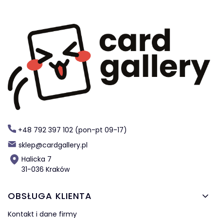
+48 792 397 102 (pon-pt 09-17)
sklep@cardgallery.pl
Halicka 7
31-036 Kraków
Linki w stopce
OBSŁUGA KLIENTA
Kontakt i dane firmy