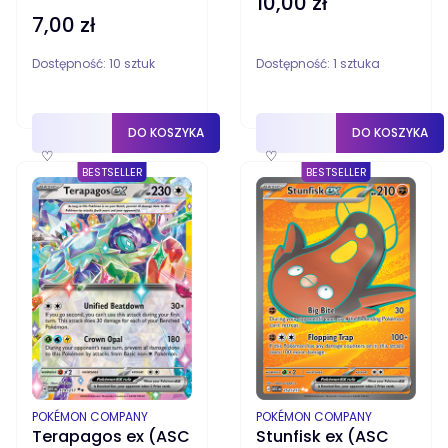
10,00 zł
Cena
7,00 zł
Cena
Dostępność:
10 sztuk
Dostępność:
1 sztuka
DO KOSZYKA
DO KOSZYKA
♡
♡
BESTSELLER
BESTSELLER
PRODUCENT
PRODUCENT
POKÉMON COMPANY
POKÉMON COMPANY
Terapagos ex (ASC
Stunfisk ex (ASC