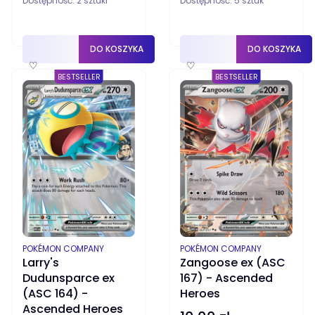
Dostępność:
2 sztuki
Dostępność:
5 sztuk
DO KOSZYKA
DO KOSZYKA
♡
♡
BESTSELLER
BESTSELLER
PRODUCENT
PRODUCENT
POKÉMON COMPANY
POKÉMON COMPANY
Larry's
Zangoose ex (ASC
Dudunsparce ex
167) - Ascended
(ASC 164) -
Heroes
Ascended Heroes