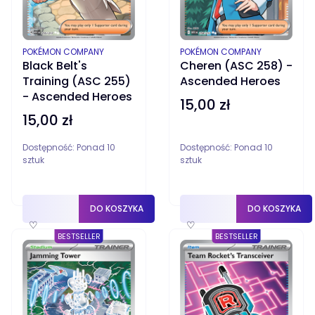
PRODUCENT
PRODUCENT
POKÉMON COMPANY
POKÉMON COMPANY
Black Belt's
Cheren (ASC 258) -
Training (ASC 255)
Ascended Heroes
- Ascended Heroes
15,00 zł
Cena
15,00 zł
Cena
Dostępność:
Ponad 10
Dostępność:
Ponad 10
sztuk
sztuk
DO KOSZYKA
DO KOSZYKA
♡
♡
BESTSELLER
BESTSELLER