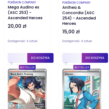
PRODUCENT
PRODUCENT
POKÉMON COMPANY
POKÉMON COMPANY
Mega Audino ex
Anthea &
(ASC 253) -
Concordia (ASC
Ascended Heroes
254) - Ascended
Heroes
20,00 zł
Cena
15,00 zł
Cena
Dostępność:
4 sztuki
Dostępność:
4 sztuki
DO KOSZYKA
DO KOSZYKA
♡
♡
BESTSELLER
BESTSELLER