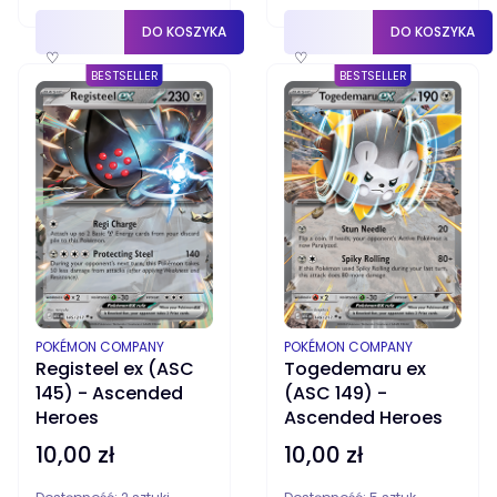
DO KOSZYKA
DO KOSZYKA
♡
♡
BESTSELLER
BESTSELLER
PRODUCENT
PRODUCENT
POKÉMON COMPANY
POKÉMON COMPANY
Registeel ex (ASC
Togedemaru ex
145) - Ascended
(ASC 149) -
Heroes
Ascended Heroes
10,00 zł
10,00 zł
Cena
Cena