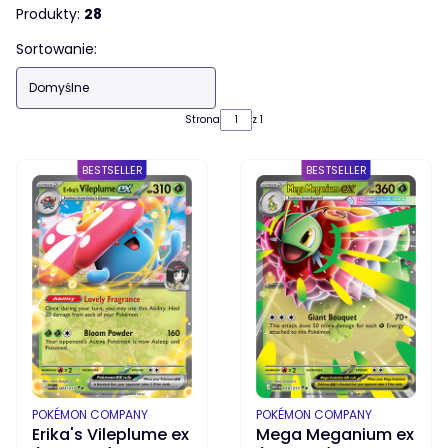
Produkty:
28
Lista produktów
Sortowanie:
Domyślne
Strona
z 1
BESTSELLER
BESTSELLER
PRODUCENT
PRODUCENT
POKÉMON COMPANY
POKÉMON COMPANY
Erika's Vileplume ex
Mega Meganium ex