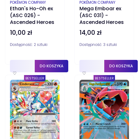
PRODUCENT
PRODUCENT
POKÉMON COMPANY
POKÉMON COMPANY
Ethan's Ho-Oh ex
Mega Emboar ex
(ASC 026) -
(ASC 031) -
Ascended Heroes
Ascended Heroes
10,00 zł
14,00 zł
Cena
Cena
Dostępność:
2 sztuki
Dostępność:
3 sztuki
DO KOSZYKA
DO KOSZYKA
♡
♡
BESTSELLER
BESTSELLER