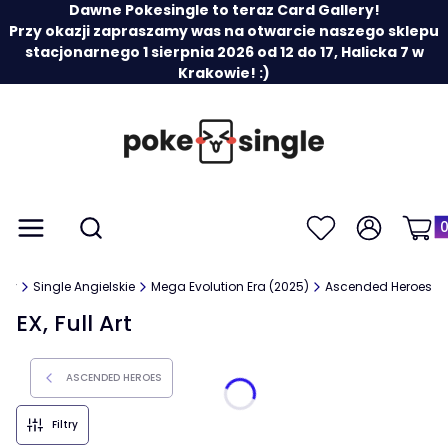
Dawne Pokesingle to teraz Card Gallery!
Przy okazji zapraszamy was na otwarcie naszego sklepu
stacjonarnego 1 sierpnia 2026 od 12 do 17, Halicka 7 w
Krakowie! :)
Prod
Otwórz wyszukiwarkę
Menu
Szukaj
Ulubione
Zaloguj się
Koszy
ery
Single Angielskie
Mega Evolution Era (2025)
Ascended Heroes
EX, Full Art
ASCENDED HEROES
Filtry