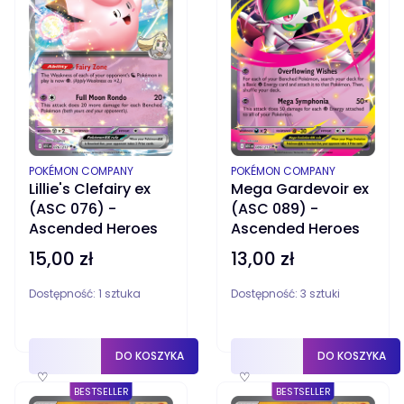
PRODUCENT
PRODUCENT
POKÉMON COMPANY
POKÉMON COMPANY
Lillie's Clefairy ex
Mega Gardevoir ex
(ASC 076) -
(ASC 089) -
Ascended Heroes
Ascended Heroes
15,00 zł
13,00 zł
Cena
Cena
Dostępność:
1 sztuka
Dostępność:
3 sztuki
DO KOSZYKA
DO KOSZYKA
♡
♡
BESTSELLER
BESTSELLER