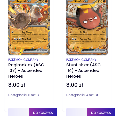
PRODUCENT
PRODUCENT
POKÉMON COMPANY
POKÉMON COMPANY
Regirock ex (ASC
Stunfisk ex (ASC
107) - Ascended
114) - Ascended
Heroes
Heroes
8,00 zł
8,00 zł
Cena
Cena
Dostępność:
8 sztuk
Dostępność:
4 sztuki
DO KOSZYKA
DO KOSZYKA