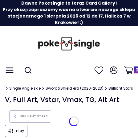
Dawne Pokesingle to teraz Card Gallery!
Przy okazji zapraszamy was na otwarcie naszego sklepu
stacjonarnego 1 sierpnia 2026 od 12 do 17, Halicka 7 w
Krakowie! :)
Prod
Otwórz wyszukiwarkę
Menu
Szukaj
Ulubione
Zaloguj się
Koszy
ery
Single Angielskie
Sword&Shield era (2020-2023)
Brilliant Stars
V, Full Art, Vstar, Vmax, TG, Alt Art
BRILLIANT STARS
Filtry