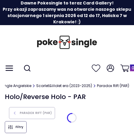
Dawne Pokesingle to teraz Card Gallery!
Przy okazji zapraszamy was na otwarcie naszego sklepu
stacjonarnego 1 sierpnia 2026 od 12 do 17, Halicka 7 w
Krakowie! :)
Prod
Otwórz wyszukiwarkę
Menu
Szukaj
Ulubione
Zaloguj się
Koszy
Single Angielskie
Scarlet&Violet era (2023-2025)
Paradox Rift (PAR)
Holo/Reverse Holo - PAR
PARADOX RIFT (PAR)
Filtry