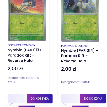
PRODUCENT
POKÉMON COMPANY
PRODUCENT
POKÉMON COMPANY
Nymble (PAR 013) -
Nymble (PAR 014) -
Paradox Rift -
Paradox Rift -
Reverse Holo
Reverse Holo
2,00 zł
Cena
2,00 zł
Cena
Dostępność:
Ponad 10
sztuk
Dostępność:
9 sztuk
DO KOSZYKA
DO KOSZYKA
♡
♡