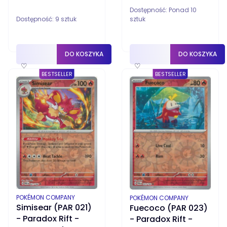
Dostępność:
Ponad 10
Dostępność:
9 sztuk
sztuk
DO KOSZYKA
DO KOSZYKA
♡
♡
BESTSELLER
BESTSELLER
PRODUCENT
PRODUCENT
POKÉMON COMPANY
POKÉMON COMPANY
Simisear (PAR 021)
Fuecoco (PAR 023)
- Paradox Rift -
- Paradox Rift -