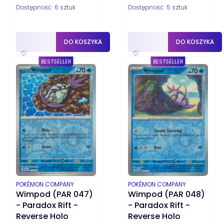
Dostępność:
6 sztuk
Dostępność:
5 sztuk
DO KOSZYKA
DO KOSZYKA
♡
♡
BESTSELLER
BESTSELLER
PRODUCENT
PRODUCENT
POKÉMON COMPANY
POKÉMON COMPANY
Wimpod (PAR 047)
Wimpod (PAR 048)
- Paradox Rift -
- Paradox Rift -
Reverse Holo
Reverse Holo