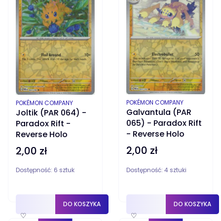
PRODUCENT
PRODUCENT
POKÉMON COMPANY
POKÉMON COMPANY
Galvantula (PAR
Joltik (PAR 064) -
065) - Paradox Rift
Paradox Rift -
- Reverse Holo
Reverse Holo
2,00 zł
2,00 zł
Cena
Cena
Dostępność:
6 sztuk
Dostępność:
4 sztuki
DO KOSZYKA
DO KOSZYKA
♡
♡