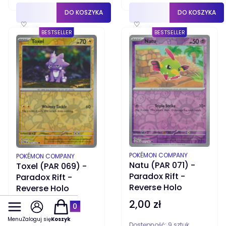
DO KOSZYKA
DO KOSZYKA
♡
♡
BESTSELLER
BESTSELLER
PRODUCENT
POKÉMON COMPANY
PRODUCENT
POKÉMON COMPANY
Natu (PAR 071) -
Toxel (PAR 069) -
Paradox Rift -
Paradox Rift -
Reverse Holo
Reverse Holo
2,00 zł
Cena
2,00 zł
Produkty w koszyku: 0. Zobacz szczegóły
Cena
Menu
Zaloguj się
Koszyk
Dostępność:
4 sztuki
Dostępność:
9 sztuk