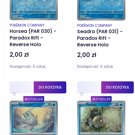
PRODUCENT
POKÉMON COMPANY
PRODUCENT
POKÉMON COMPANY
Horsea (PAR 030) -
Seadra (PAR 031) -
Paradox Rift -
Paradox Rift -
Reverse Holo
Reverse Holo
2,00 zł
Cena
2,00 zł
Cena
Dostępność:
5 sztuk
Dostępność:
5 sztuk
DO KOSZYKA
DO KOSZYKA
♡
♡
BESTSELLER
BESTSELLER