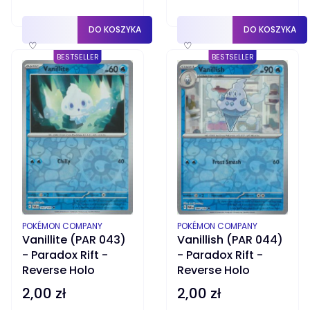
DO KOSZYKA
DO KOSZYKA
♡
♡
BESTSELLER
BESTSELLER
PRODUCENT
PRODUCENT
POKÉMON COMPANY
POKÉMON COMPANY
Vanillite (PAR 043)
Vanillish (PAR 044)
- Paradox Rift -
- Paradox Rift -
Reverse Holo
Reverse Holo
2,00 zł
2,00 zł
Cena
Cena