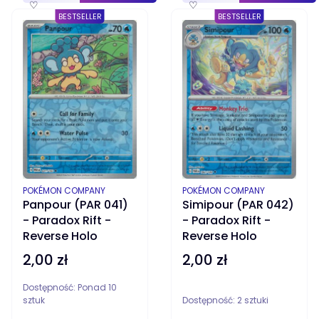
♡
♡
BESTSELLER
BESTSELLER
PRODUCENT
PRODUCENT
POKÉMON COMPANY
POKÉMON COMPANY
Panpour (PAR 041)
Simipour (PAR 042)
- Paradox Rift -
- Paradox Rift -
Reverse Holo
Reverse Holo
2,00 zł
2,00 zł
Cena
Cena
Dostępność:
Ponad 10
sztuk
Dostępność:
2 sztuki