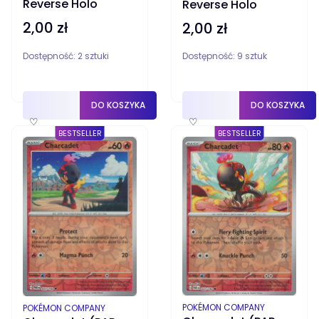
Reverse Holo
Reverse Holo
2,00 zł
2,00 zł
Cena
Cena
Dostępność:
2 sztuki
Dostępność:
9 sztuk
DO KOSZYKA
DO KOSZYKA
♡
♡
BESTSELLER
BESTSELLER
PRODUCENT
PRODUCENT
POKÉMON COMPANY
POKÉMON COMPANY