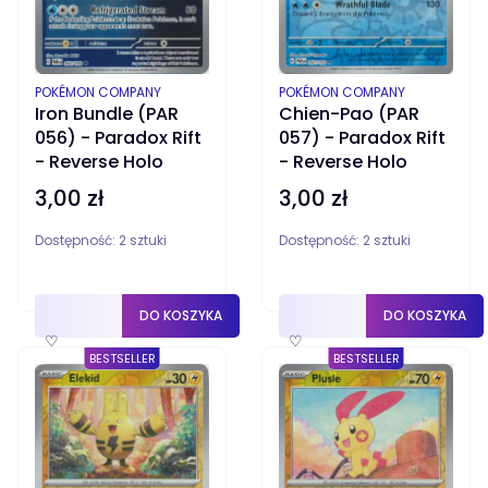
PRODUCENT
PRODUCENT
POKÉMON COMPANY
POKÉMON COMPANY
Iron Bundle (PAR
Chien-Pao (PAR
056) - Paradox Rift
057) - Paradox Rift
- Reverse Holo
- Reverse Holo
3,00 zł
3,00 zł
Cena
Cena
Dostępność:
2 sztuki
Dostępność:
2 sztuki
DO KOSZYKA
DO KOSZYKA
♡
♡
BESTSELLER
BESTSELLER