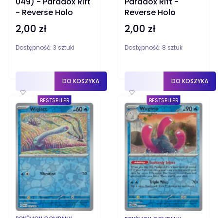
049) - Paradox Rift
Paradox Rift -
- Reverse Holo
Reverse Holo
2,00 zł
2,00 zł
Cena
Cena
Dostępność:
3 sztuki
Dostępność:
8 sztuk
DO KOSZYKA
DO KOSZYKA
♡
♡
BESTSELLER
BESTSELLER