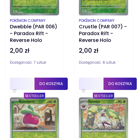
PRODUCENT
PRODUCENT
POKÉMON COMPANY
POKÉMON COMPANY
Crustle (PAR 007) -
Dwebble (PAR 006)
Paradox Rift -
- Paradox Rift -
Reverse Holo
Reverse Holo
2,00 zł
2,00 zł
Cena
Cena
Dostępność:
7 sztuk
Dostępność:
8 sztuk
DO KOSZYKA
DO KOSZYKA
♡
♡
BESTSELLER
BESTSELLER