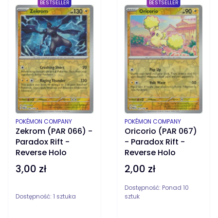
BESTSELLER
BESTSELLER
PRODUCENT
PRODUCENT
POKÉMON COMPANY
POKÉMON COMPANY
Zekrom (PAR 066) -
Oricorio (PAR 067)
Paradox Rift -
- Paradox Rift -
Reverse Holo
Reverse Holo
3,00 zł
2,00 zł
Cena
Cena
Dostępność:
Ponad 10
Dostępność:
1 sztuka
sztuk