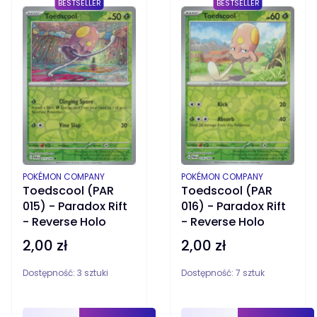
BESTSELLER
BESTSELLER
PRODUCENT
PRODUCENT
POKÉMON COMPANY
POKÉMON COMPANY
Toedscool (PAR
Toedscool (PAR
015) - Paradox Rift
016) - Paradox Rift
- Reverse Holo
- Reverse Holo
2,00 zł
2,00 zł
Cena
Cena
Dostępność:
3 sztuki
Dostępność:
7 sztuk