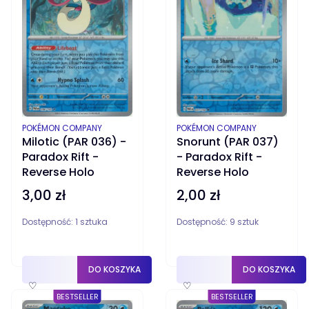
PRODUCENT
PRODUCENT
POKÉMON COMPANY
POKÉMON COMPANY
Snorunt (PAR 037)
Milotic (PAR 036) -
- Paradox Rift -
Paradox Rift -
Reverse Holo
Reverse Holo
2,00 zł
3,00 zł
Cena
Cena
Dostępność:
1 sztuka
Dostępność:
9 sztuk
DO KOSZYKA
DO KOSZYKA
♡
♡
BESTSELLER
BESTSELLER