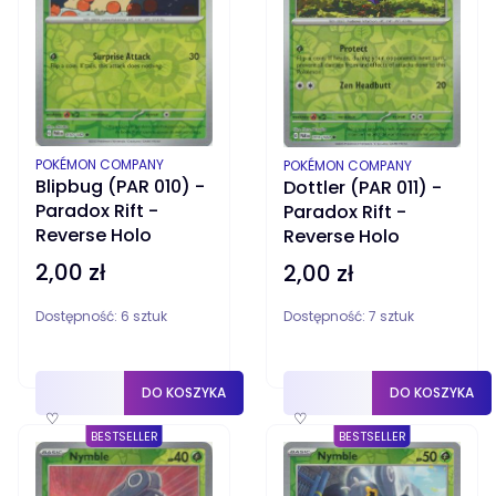
PRODUCENT
PRODUCENT
POKÉMON COMPANY
POKÉMON COMPANY
Blipbug (PAR 010) -
Dottler (PAR 011) -
Paradox Rift -
Paradox Rift -
Reverse Holo
Reverse Holo
2,00 zł
2,00 zł
Cena
Cena
Dostępność:
6 sztuk
Dostępność:
7 sztuk
DO KOSZYKA
DO KOSZYKA
♡
♡
BESTSELLER
BESTSELLER