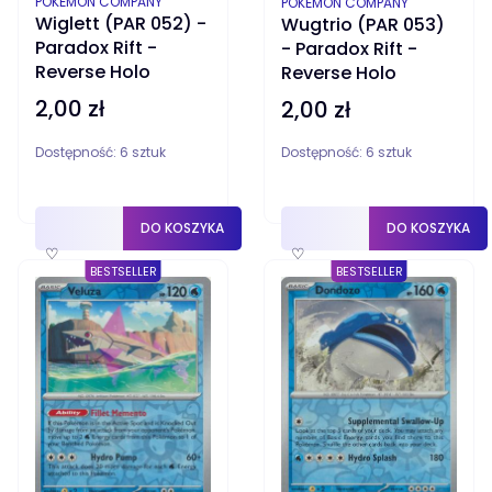
PRODUCENT
PRODUCENT
POKÉMON COMPANY
POKÉMON COMPANY
Wiglett (PAR 052) -
Wugtrio (PAR 053)
Paradox Rift -
- Paradox Rift -
Reverse Holo
Reverse Holo
2,00 zł
2,00 zł
Cena
Cena
Dostępność:
6 sztuk
Dostępność:
6 sztuk
DO KOSZYKA
DO KOSZYKA
♡
♡
BESTSELLER
BESTSELLER