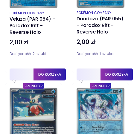
PRODUCENT
PRODUCENT
POKÉMON COMPANY
POKÉMON COMPANY
Dondozo (PAR 055)
Veluza (PAR 054) -
- Paradox Rift -
Paradox Rift -
Reverse Holo
Reverse Holo
2,00 zł
2,00 zł
Cena
Cena
Dostępność:
2 sztuki
Dostępność:
1 sztuka
DO KOSZYKA
DO KOSZYKA
♡
♡
BESTSELLER
BESTSELLER