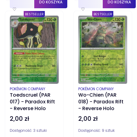
DO KOSZYKA
DO KOSZYKA
♡
♡
BESTSELLER
BESTSELLER
PRODUCENT
PRODUCENT
POKÉMON COMPANY
POKÉMON COMPANY
Toedscruel (PAR
Wo-Chien (PAR
017) - Paradox Rift
018) - Paradox Rift
- Reverse Holo
- Reverse Holo
2,00 zł
2,00 zł
Cena
Cena
Dostępność:
3 sztuki
Dostępność:
9 sztuk