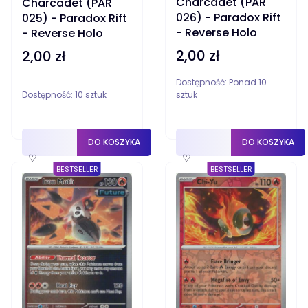
Charcadet (PAR
Charcadet (PAR
026) - Paradox Rift
025) - Paradox Rift
- Reverse Holo
- Reverse Holo
2,00 zł
2,00 zł
Cena
Cena
Dostępność:
Ponad 10
Dostępność:
10 sztuk
sztuk
DO KOSZYKA
DO KOSZYKA
♡
♡
BESTSELLER
BESTSELLER