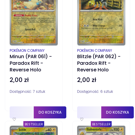
PRODUCENT
PRODUCENT
POKÉMON COMPANY
POKÉMON COMPANY
Blitzle (PAR 062) -
Minun (PAR 061) -
Paradox Rift -
Paradox Rift -
Reverse Holo
Reverse Holo
2,00 zł
2,00 zł
Cena
Cena
Dostępność:
7 sztuk
Dostępność:
6 sztuk
DO KOSZYKA
DO KOSZYKA
♡
♡
BESTSELLER
BESTSELLER