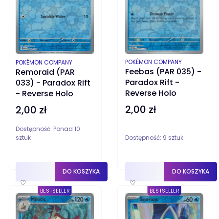
PRODUCENT
PRODUCENT
POKÉMON COMPANY
POKÉMON COMPANY
Feebas (PAR 035) -
Remoraid (PAR
Paradox Rift -
033) - Paradox Rift
Reverse Holo
- Reverse Holo
2,00 zł
2,00 zł
Cena
Cena
Dostępność:
Ponad 10
sztuk
Dostępność:
9 sztuk
DO KOSZYKA
DO KOSZYKA
♡
♡
BESTSELLER
BESTSELLER