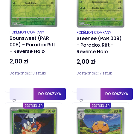
PRODUCENT
POKÉMON COMPANY
PRODUCENT
POKÉMON COMPANY
Bounsweet (PAR
Steenee (PAR 009)
008) - Paradox Rift
- Paradox Rift -
- Reverse Holo
Reverse Holo
2,00 zł
Cena
2,00 zł
Cena
Dostępność:
3 sztuki
Dostępność:
7 sztuk
DO KOSZYKA
DO KOSZYKA
♡
♡
BESTSELLER
BESTSELLER