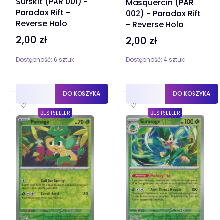
Surskit (PAR 001) -
Masquerain (PAR
Paradox Rift -
002) - Paradox Rift
Reverse Holo
- Reverse Holo
2,00 zł
Cena
2,00 zł
Cena
Dostępność:
6 sztuk
Dostępność:
4 sztuki
DO KOSZYKA
DO KOSZYKA
♡
♡
BESTSELLER
BESTSELLER