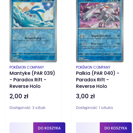
PRODUCENT
PRODUCENT
POKÉMON COMPANY
POKÉMON COMPANY
Mantyke (PAR 039)
Palkia (PAR 040) -
- Paradox Rift -
Paradox Rift -
Reverse Holo
Reverse Holo
2,00 zł
3,00 zł
Cena
Cena
Dostępność:
3 sztuki
Dostępność:
1 sztuka
DO KOSZYKA
DO KOSZYKA