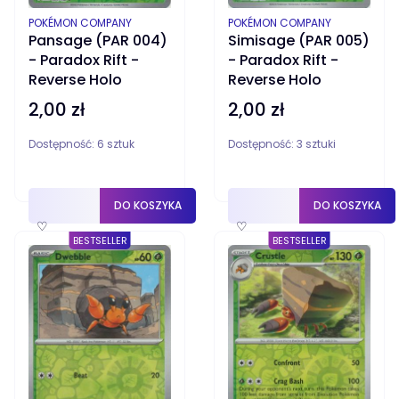
PRODUCENT
PRODUCENT
POKÉMON COMPANY
POKÉMON COMPANY
Pansage (PAR 004)
Simisage (PAR 005)
- Paradox Rift -
- Paradox Rift -
Reverse Holo
Reverse Holo
2,00 zł
2,00 zł
Cena
Cena
Dostępność:
6 sztuk
Dostępność:
3 sztuki
DO KOSZYKA
DO KOSZYKA
♡
♡
BESTSELLER
BESTSELLER