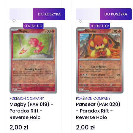
DO KOSZYKA
DO KOSZYKA
♡
♡
BESTSELLER
BESTSELLER
PRODUCENT
PRODUCENT
POKÉMON COMPANY
POKÉMON COMPANY
Magby (PAR 019) -
Pansear (PAR 020)
Paradox Rift -
- Paradox Rift -
Reverse Holo
Reverse Holo
2,00 zł
2,00 zł
Cena
Cena