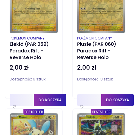
PRODUCENT
PRODUCENT
POKÉMON COMPANY
POKÉMON COMPANY
Elekid (PAR 059) -
Plusle (PAR 060) -
Paradox Rift -
Paradox Rift -
Reverse Holo
Reverse Holo
2,00 zł
2,00 zł
Cena
Cena
Dostępność:
6 sztuk
Dostępność:
8 sztuk
DO KOSZYKA
DO KOSZYKA
♡
♡
BESTSELLER
BESTSELLER