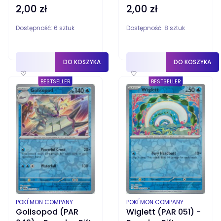
2,00 zł
2,00 zł
Cena
Cena
Dostępność:
6 sztuk
Dostępność:
8 sztuk
DO KOSZYKA
DO KOSZYKA
♡
♡
BESTSELLER
BESTSELLER
PRODUCENT
PRODUCENT
POKÉMON COMPANY
POKÉMON COMPANY
Golisopod (PAR
Wiglett (PAR 051) -