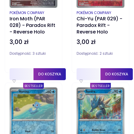
PRODUCENT
PRODUCENT
POKÉMON COMPANY
POKÉMON COMPANY
Iron Moth (PAR
Chi-Yu (PAR 029) -
028) - Paradox Rift
Paradox Rift -
- Reverse Holo
Reverse Holo
3,00 zł
3,00 zł
Cena
Cena
Dostępność:
3 sztuki
Dostępność:
2 sztuki
DO KOSZYKA
DO KOSZYKA
♡
♡
BESTSELLER
BESTSELLER