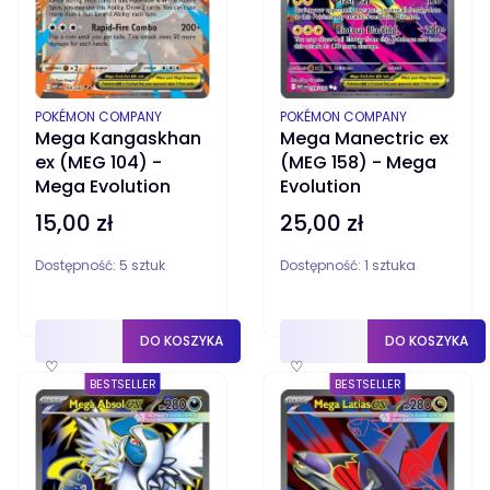
PRODUCENT
PRODUCENT
POKÉMON COMPANY
POKÉMON COMPANY
Mega Kangaskhan
Mega Manectric ex
ex (MEG 104) -
(MEG 158) - Mega
Mega Evolution
Evolution
15,00 zł
25,00 zł
Cena
Cena
Dostępność:
5 sztuk
Dostępność:
1 sztuka
DO KOSZYKA
DO KOSZYKA
♡
♡
BESTSELLER
BESTSELLER