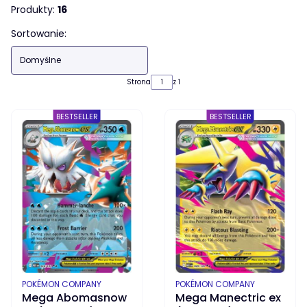
Produkty:
16
Lista produktów
Sortowanie:
Domyślne
Strona
z 1
BESTSELLER
BESTSELLER
PRODUCENT
PRODUCENT
POKÉMON COMPANY
POKÉMON COMPANY
Mega Abomasnow
Mega Manectric ex