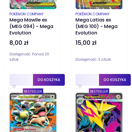
PRODUCENT
PRODUCENT
POKÉMON COMPANY
POKÉMON COMPANY
Mega Mawile ex
Mega Latias ex
(MEG 094) - Mega
(MEG 100) - Mega
Evolution
Evolution
8,00 zł
15,00 zł
Cena
Cena
Dostępność:
Ponad 20
sztuk
Dostępność:
3 sztuki
DO KOSZYKA
DO KOSZYKA
♡
♡
BESTSELLER
BESTSELLER