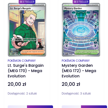
BESTSELLER
BESTSELLER
PRODUCENT
PRODUCENT
POKÉMON COMPANY
POKÉMON COMPANY
Lt. Surge's Bargain
Mystery Garden
(MEG 170) - Mega
(MEG 172) - Mega
Evolution
Evolution
20,00 zł
20,00 zł
Cena
Cena
Dostępność:
2 sztuki
Dostępność:
3 sztuki