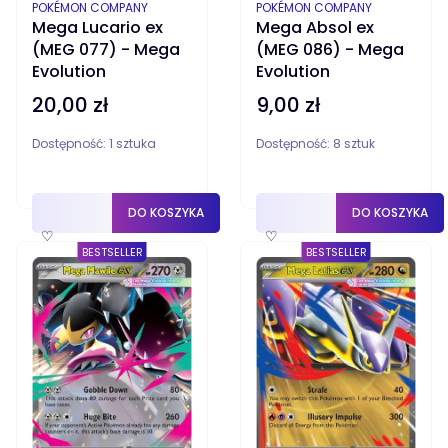
PRODUCENT
PRODUCENT
POKÉMON COMPANY
POKÉMON COMPANY
Mega Lucario ex
Mega Absol ex
(MEG 077) - Mega
(MEG 086) - Mega
Evolution
Evolution
20,00 zł
9,00 zł
Cena
Cena
Dostępność:
1 sztuka
Dostępność:
8 sztuk
DO KOSZYKA
DO KOSZYKA
♡
♡
BESTSELLER
BESTSELLER