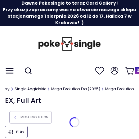
Dawne Pokesingle to teraz Card Gallery!
Przy okazji zapraszamy was na otwarcie naszego sklepu
stacjonarnego 1 sierpnia 2026 od 12 do 17, Halicka 7 w
Krakowie! :)
Prod
Otwórz wyszukiwarkę
Menu
Szukaj
Ulubione
Zaloguj się
Koszy
llery
Single Angielskie
Mega Evolution Era (2025)
Mega Evolution
EX, Full Art
MEGA EVOLUTION
Filtry