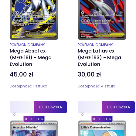
PRODUCENT
PRODUCENT
POKÉMON COMPANY
POKÉMON COMPANY
Mega Absol ex
Mega Latias ex
(MEG 161) - Mega
(MEG 163) - Mega
Evolution
Evolution
45,00 zł
30,00 zł
Cena
Cena
Dostępność:
1 sztuka
Dostępność:
4 sztuki
DO KOSZYKA
DO KOSZYKA
♡
♡
BESTSELLER
BESTSELLER