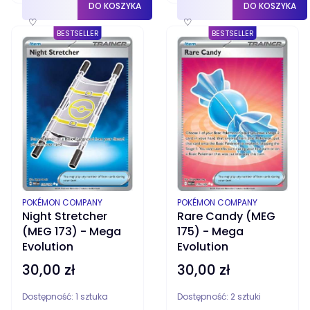
DO KOSZYKA
DO KOSZYKA
♡
♡
BESTSELLER
BESTSELLER
PRODUCENT
PRODUCENT
POKÉMON COMPANY
POKÉMON COMPANY
Night Stretcher
Rare Candy (MEG
(MEG 173) - Mega
175) - Mega
Evolution
Evolution
30,00 zł
30,00 zł
Cena
Cena
Dostępność:
1 sztuka
Dostępność:
2 sztuki