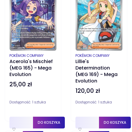
PRODUCENT
PRODUCENT
POKÉMON COMPANY
POKÉMON COMPANY
Acerola's Mischief
Lillie's
(MEG 165) - Mega
Determination
Evolution
(MEG 169) - Mega
Evolution
25,00 zł
Cena
120,00 zł
Cena
Dostępność:
1 sztuka
Dostępność:
1 sztuka
DO KOSZYKA
DO KOSZYKA
♡
♡