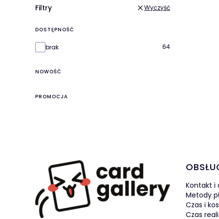
Filtry
Wyczyść
DOSTĘPNOŚĆ
Dostępność
64
brak
NOWOŚĆ
PROMOCJA
Linki 
OBSŁU
Kontakt i
Metody p
Czas i ko
Czas real