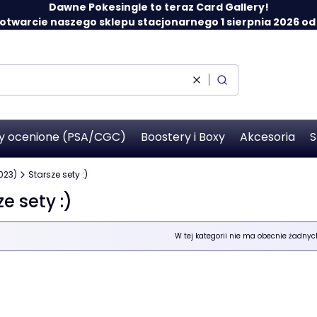
Dawne Pokesingle to teraz Card Gallery!
twarcie naszego sklepu stacjonarnego 1 sierpnia 2026 od 12
Wyczyść
Szukaj
y ocenione (PSA/CGC)
Boostery i Boxy
Akcesoria
S
023)
Starsze sety :)
e sety :)
 produktów
W tej kategorii nie ma obecnie żadny