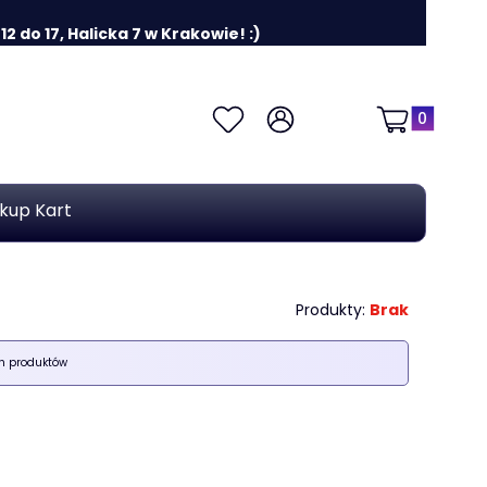
 do 17, Halicka 7 w Krakowie! :)
Produkty w k
Ulubione
Zaloguj się
Koszyk
kup Kart
Produkty:
Brak
ch produktów