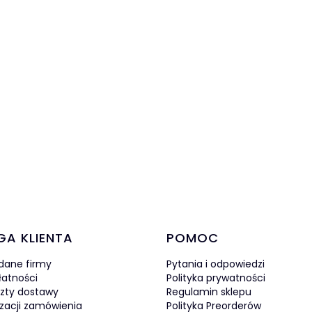
w stopce
GA KLIENTA
POMOC
 dane firmy
Pytania i odpowiedzi
łatności
Polityka prywatności
szty dostawy
Regulamin sklepu
izacji zamówienia
Polityka Preorderów