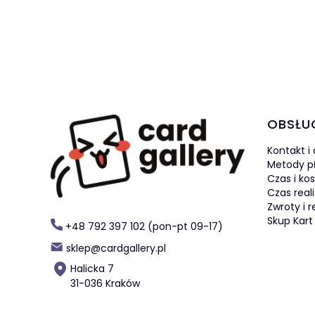
Linki 
OBSŁU
Kontakt i
Metody p
Czas i ko
Czas real
Zwroty i 
Skup Kart
+48 792 397 102 (pon-pt 09-17)
sklep@cardgallery.pl
Halicka 7
31-036 Kraków