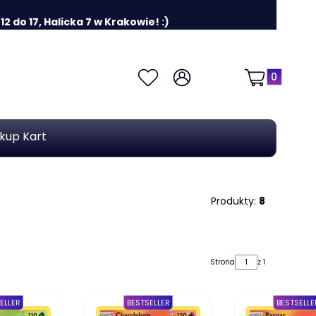
 do 17, Halicka 7 w Krakowie! :)
Produkty w k
Ulubione
Zaloguj się
Koszyk
kup Kart
Produkty:
8
Strona
z 1
ELLER
BESTSELLER
BESTSELLE