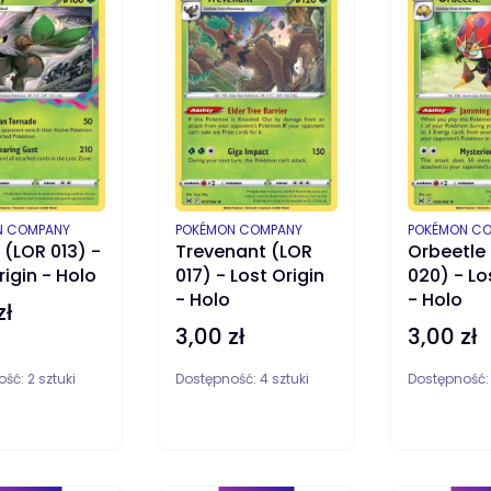
ENT
PRODUCENT
PRODUCENT
N COMPANY
POKÉMON COMPANY
POKÉMON C
y (LOR 013) -
Trevenant (LOR
Orbeetle
rigin - Holo
017) - Lost Origin
020) - Lo
- Holo
- Holo
zł
3,00 zł
3,00 zł
Cena
Cena
ość:
2 sztuki
Dostępność:
4 sztuki
Dostępność
DO KOSZYKA
DO KOSZYKA