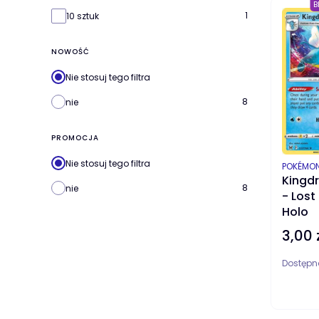
B
1
10 sztuk
NOWOŚĆ
Nie stosuj tego filtra
8
nie
PROMOCJA
Nie stosuj tego filtra
PRODUC
POKÉMO
Kingdr
8
nie
- Lost
Holo
3,00 
Cena
Dostępn