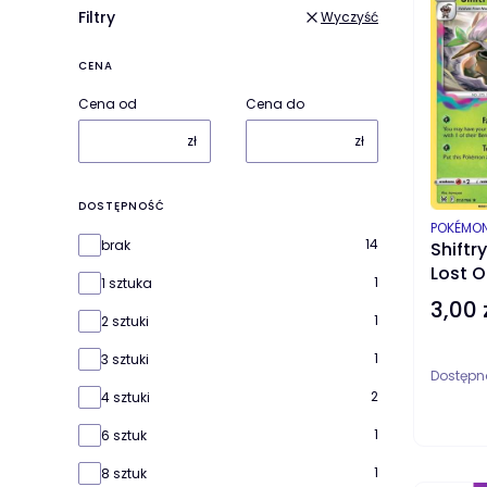
Filtry
Wyczyść
CENA
Cena od
Cena do
zł
zł
DOSTĘPNOŚĆ
PRODUC
POKÉMO
Dostępność
14
brak
Shiftr
Lost O
1
1 sztuka
3,00 
Cena
1
2 sztuki
1
3 sztuki
Dostępn
2
4 sztuki
1
6 sztuk
1
8 sztuk