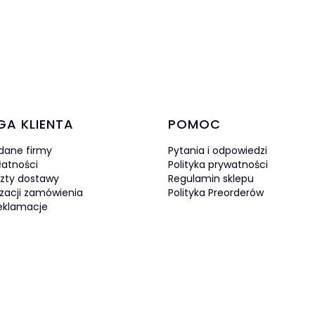
w stopce
GA KLIENTA
POMOC
 dane firmy
Pytania i odpowiedzi
łatności
Polityka prywatności
szty dostawy
Regulamin sklepu
izacji zamówienia
Polityka Preorderów
reklamacje