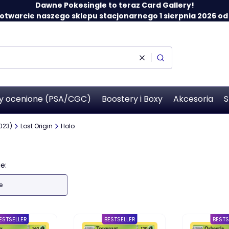
Dawne Pokesingle to teraz Card Gallery!
twarcie naszego sklepu stacjonarnego 1 sierpnia 2026 od 12
Wyczyść
Szukaj
y ocenione (PSA/CGC)
Boostery i Boxy
Akcesoria
S
023)
Lost Origin
Holo
 produktów
e:
e
ESTSELLER
BESTSELLER
BESTS