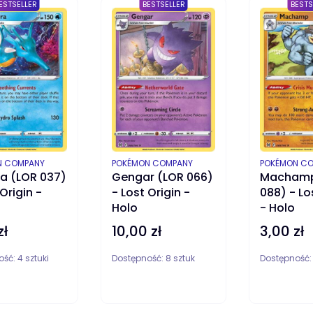
ESTSELLER
BESTSELLER
BESTS
ENT
PRODUCENT
PRODUCENT
N COMPANY
POKÉMON COMPANY
POKÉMON C
a (LOR 037)
Gengar (LOR 066)
Machamp
 Origin -
- Lost Origin -
088) - Lo
Holo
- Holo
zł
10,00 zł
3,00 zł
Cena
Cena
ość:
4 sztuki
Dostępność:
8 sztuk
Dostępność
DO KOSZYKA
DO KOSZYKA