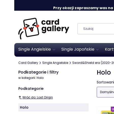
Przy okazji zapraszamy was na o
Single Angielskie
Single Japońskie
Kart
Card Gallery
Single Angielskie
Sword&Shield era (2020-2
Holo
Podkategorie i filtry
w kategorii: Holo
Lista
Sortowani
Podkategorie
Domyśln
Wróć do: Lost Origin
Holo
B