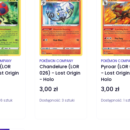
PRODUCENT
PRODUCENT
OMPANY
POKÉMON COMPANY
POKÉMON COMP
 (LOR
Chandelure (LOR
Pyroar (LOR
st Origin
026) - Lost Origin
- Lost Origin
- Holo
Holo
3,00 zł
3,00 zł
Cena
Cena
:
6 sztuk
Dostępność:
3 sztuki
Dostępność:
1 s
DO KOSZYKA
DO KOSZYKA
D