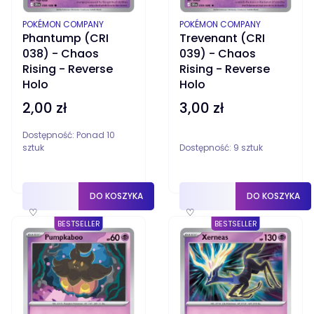
PRODUCENT
PRODUCENT
POKÉMON COMPANY
POKÉMON COMPANY
Phantump (CRI
Trevenant (CRI
038) - Chaos
039) - Chaos
Rising - Reverse
Rising - Reverse
Holo
Holo
2,00 zł
3,00 zł
Cena
Cena
Dostępność:
Ponad 10
sztuk
Dostępność:
9 sztuk
DO KOSZYKA
DO KOSZYKA
♡
♡
BESTSELLER
BESTSELLER