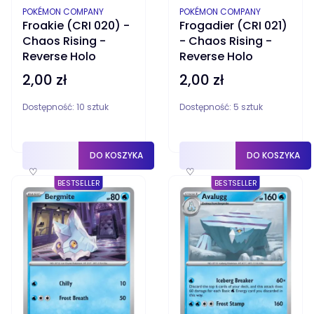
PRODUCENT
PRODUCENT
POKÉMON COMPANY
POKÉMON COMPANY
Froakie (CRI 020) -
Frogadier (CRI 021)
Chaos Rising -
- Chaos Rising -
Reverse Holo
Reverse Holo
2,00 zł
2,00 zł
Cena
Cena
Dostępność:
10 sztuk
Dostępność:
5 sztuk
DO KOSZYKA
DO KOSZYKA
♡
♡
BESTSELLER
BESTSELLER