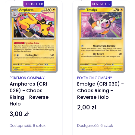
BESTSELLER
BESTSELLER
PRODUCENT
PRODUCENT
POKÉMON COMPANY
POKÉMON COMPANY
Ampharos (CRI
Emolga (CRI 030) -
029) - Chaos
Chaos Rising -
Rising - Reverse
Reverse Holo
Holo
2,00 zł
Cena
3,00 zł
Cena
Dostępność:
8 sztuk
Dostępność:
6 sztuk