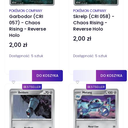
PRODUCENT
PRODUCENT
POKÉMON COMPANY
POKÉMON COMPANY
Garbodor (CRI
Skrelp (CRI 058) -
057) - Chaos
Chaos Rising -
Rising - Reverse
Reverse Holo
Holo
2,00 zł
Cena
2,00 zł
Cena
Dostępność:
5 sztuk
Dostępność:
5 sztuk
DO KOSZYKA
DO KOSZYKA
♡
♡
BESTSELLER
BESTSELLER