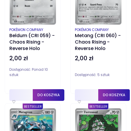
PRODUCENT
PRODUCENT
POKÉMON COMPANY
POKÉMON COMPANY
Beldum (CRI 059) -
Metang (CRI 060) -
Chaos Rising -
Chaos Rising -
Reverse Holo
Reverse Holo
2,00 zł
2,00 zł
Cena
Cena
Dostępność:
Ponad 10
sztuk
Dostępność:
5 sztuk
DO KOSZYKA
DO KOSZYKA
♡
♡
BESTSELLER
BESTSELLER