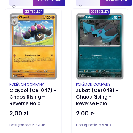
♡
♡
BESTSELLER
BESTSELLER
PRODUCENT
PRODUCENT
POKÉMON COMPANY
POKÉMON COMPANY
Claydol (CRI 047) -
Zubat (CRI 049) -
Chaos Rising -
Chaos Rising -
Reverse Holo
Reverse Holo
2,00 zł
2,00 zł
Cena
Cena
Dostępność:
5 sztuk
Dostępność:
5 sztuk