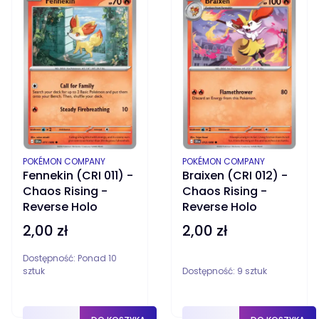
PRODUCENT
PRODUCENT
POKÉMON COMPANY
POKÉMON COMPANY
Fennekin (CRI 011) -
Braixen (CRI 012) -
Chaos Rising -
Chaos Rising -
Reverse Holo
Reverse Holo
2,00 zł
2,00 zł
Cena
Cena
Dostępność:
Ponad 10
sztuk
Dostępność:
9 sztuk