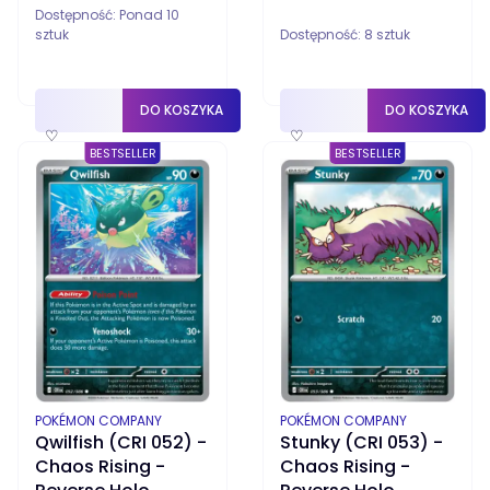
Dostępność:
Ponad 10
sztuk
Dostępność:
8 sztuk
DO KOSZYKA
DO KOSZYKA
♡
♡
BESTSELLER
BESTSELLER
PRODUCENT
PRODUCENT
POKÉMON COMPANY
POKÉMON COMPANY
Qwilfish (CRI 052) -
Stunky (CRI 053) -
Chaos Rising -
Chaos Rising -