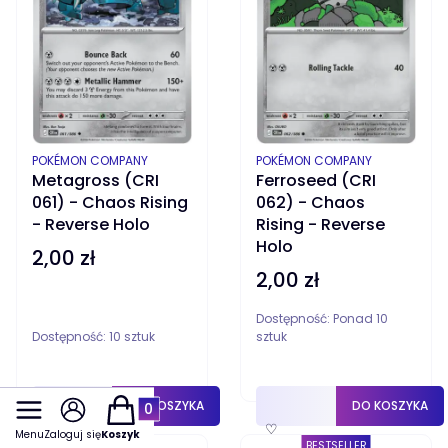
PRODUCENT
PRODUCENT
POKÉMON COMPANY
POKÉMON COMPANY
Metagross (CRI
Ferroseed (CRI
061) - Chaos Rising
062) - Chaos
- Reverse Holo
Rising - Reverse
Holo
2,00 zł
Cena
2,00 zł
Cena
Dostępność:
Ponad 10
Dostępność:
10 sztuk
sztuk
Produkty w koszyku: 0. Zobacz szczegóły
DO KOSZYKA
DO KOSZYKA
♡
♡
Menu
Zaloguj się
Koszyk
BESTSELLER
BESTSELLER