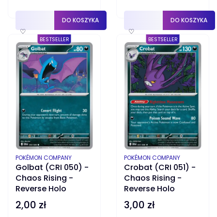
DO KOSZYKA
DO KOSZYKA
♡
♡
BESTSELLER
BESTSELLER
PRODUCENT
PRODUCENT
POKÉMON COMPANY
POKÉMON COMPANY
Golbat (CRI 050) -
Crobat (CRI 051) -
Chaos Rising -
Chaos Rising -
Reverse Holo
Reverse Holo
2,00 zł
3,00 zł
Cena
Cena