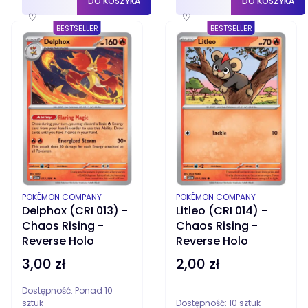
DO KOSZYKA
DO KOSZYKA
♡
♡
BESTSELLER
BESTSELLER
PRODUCENT
PRODUCENT
POKÉMON COMPANY
POKÉMON COMPANY
Delphox (CRI 013) -
Litleo (CRI 014) -
Chaos Rising -
Chaos Rising -
Reverse Holo
Reverse Holo
3,00 zł
2,00 zł
Cena
Cena
Dostępność:
Ponad 10
sztuk
Dostępność:
10 sztuk