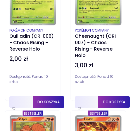
PRODUCENT
PRODUCENT
POKÉMON COMPANY
POKÉMON COMPANY
Quilladin (CRI 006)
Chesnaught (CRI
- Chaos Rising -
007) - Chaos
Reverse Holo
Rising - Reverse
Holo
2,00 zł
Cena
3,00 zł
Cena
Dostępność:
Ponad 10
Dostępność:
Ponad 10
sztuk
sztuk
DO KOSZYKA
DO KOSZYKA
♡
♡
BESTSELLER
BESTSELLER