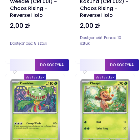
Weedle (CRI 001) -
Kakuna (CRI 002) -
Chaos Rising -
Chaos Rising -
Reverse Holo
Reverse Holo
2,00 zł
2,00 zł
Cena
Cena
Dostępność:
Ponad 10
Dostępność:
8 sztuk
sztuk
DO KOSZYKA
DO KOSZYKA
♡
♡
BESTSELLER
BESTSELLER