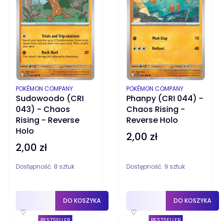
PRODUCENT
PRODUCENT
POKÉMON COMPANY
POKÉMON COMPANY
Sudowoodo (CRI
Phanpy (CRI 044) -
043) - Chaos
Chaos Rising -
Rising - Reverse
Reverse Holo
Holo
2,00 zł
Cena
2,00 zł
Cena
Dostępność:
8 sztuk
Dostępność:
9 sztuk
DO KOSZYKA
DO KOSZYKA
♡
♡
BESTSELLER
BESTSELLER