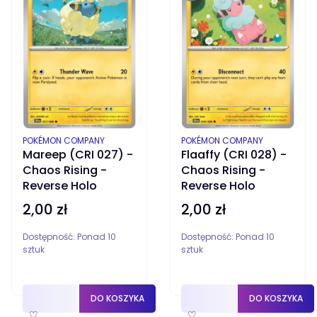
PRODUCENT
PRODUCENT
POKÉMON COMPANY
POKÉMON COMPANY
Mareep (CRI 027) -
Flaaffy (CRI 028) -
Chaos Rising -
Chaos Rising -
Reverse Holo
Reverse Holo
2,00 zł
2,00 zł
Cena
Cena
Dostępność:
Ponad 10
Dostępność:
Ponad 10
sztuk
sztuk
DO KOSZYKA
DO KOSZYKA
♡
♡