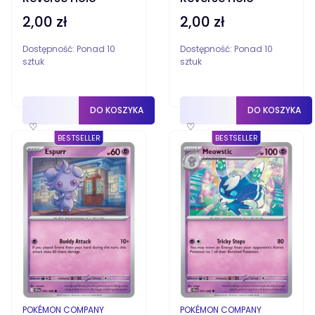
2,00 zł
2,00 zł
Cena
Cena
Dostępność:
Ponad 10
Dostępność:
Ponad 10
sztuk
sztuk
DO KOSZYKA
DO KOSZYKA
♡
♡
BESTSELLER
BESTSELLER
PRODUCENT
PRODUCENT
POKÉMON COMPANY
POKÉMON COMPANY