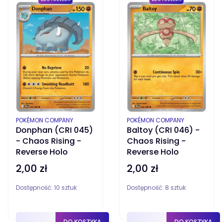
PRODUCENT
PRODUCENT
POKÉMON COMPANY
POKÉMON COMPANY
Donphan (CRI 045)
Baltoy (CRI 046) -
- Chaos Rising -
Chaos Rising -
Reverse Holo
Reverse Holo
2,00 zł
2,00 zł
Cena
Cena
Dostępność:
10 sztuk
Dostępność:
8 sztuk
DO KOSZYKA
DO KOSZYKA