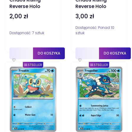
Reverse Holo
Reverse Holo
2,00 zł
3,00 zł
Cena
Cena
Dostępność:
Ponad 10
Dostępność:
7 sztuk
sztuk
DO KOSZYKA
DO KOSZYKA
♡
♡
BESTSELLER
BESTSELLER