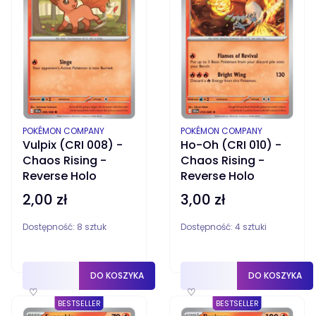
PRODUCENT
PRODUCENT
POKÉMON COMPANY
POKÉMON COMPANY
Vulpix (CRI 008) -
Ho-Oh (CRI 010) -
Chaos Rising -
Chaos Rising -
Reverse Holo
Reverse Holo
2,00 zł
3,00 zł
Cena
Cena
Dostępność:
8 sztuk
Dostępność:
4 sztuki
DO KOSZYKA
DO KOSZYKA
♡
♡
BESTSELLER
BESTSELLER