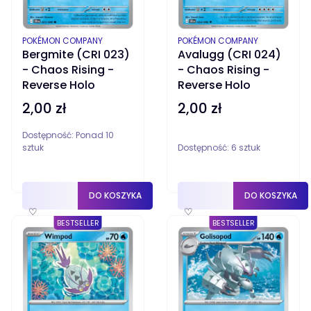
PRODUCENT
PRODUCENT
POKÉMON COMPANY
POKÉMON COMPANY
Bergmite (CRI 023)
Avalugg (CRI 024)
- Chaos Rising -
- Chaos Rising -
Reverse Holo
Reverse Holo
2,00 zł
2,00 zł
Cena
Cena
Dostępność:
Ponad 10
sztuk
Dostępność:
6 sztuk
DO KOSZYKA
DO KOSZYKA
♡
♡
BESTSELLER
BESTSELLER