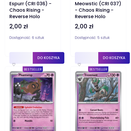
Espurr (CRI 036) -
Meowstic (CRI 037)
Chaos Rising -
- Chaos Rising -
Reverse Holo
Reverse Holo
2,00 zł
2,00 zł
Cena
Cena
Dostępność:
6 sztuk
Dostępność:
5 sztuk
DO KOSZYKA
DO KOSZYKA
♡
♡
BESTSELLER
BESTSELLER