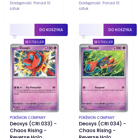
Dostępność:
Ponad 10
Dostępność:
Ponad 10
sztuk
sztuk
DO KOSZYKA
DO KOSZYKA
♡
♡
BESTSELLER
BESTSELLER
PRODUCENT
PRODUCENT
POKÉMON COMPANY
POKÉMON COMPANY
Deoxys (CRI 033) -
Deoxys (CRI 034) -
Chaos Rising -
Chaos Rising -
Reverse Holo
Reverse Holo