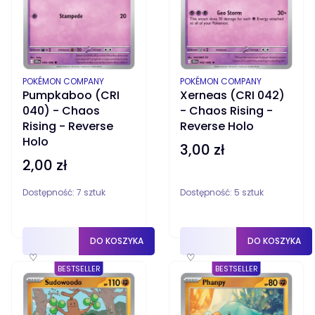
PRODUCENT
PRODUCENT
POKÉMON COMPANY
POKÉMON COMPANY
Pumpkaboo (CRI
Xerneas (CRI 042)
040) - Chaos
- Chaos Rising -
Rising - Reverse
Reverse Holo
Holo
3,00 zł
Cena
2,00 zł
Cena
Dostępność:
7 sztuk
Dostępność:
5 sztuk
DO KOSZYKA
DO KOSZYKA
♡
♡
BESTSELLER
BESTSELLER