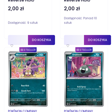
Reverse Holo
Reverse Holo
2,00 zł
2,00 zł
Cena
Cena
Dostępność:
Ponad 10
Dostępność:
9 sztuk
sztuk
DO KOSZYKA
DO KOSZYKA
♡
♡
BESTSELLER
BESTSELLER
PRODUCENT
PRODUCENT
POKÉMON COMPANY
POKÉMON COMPANY