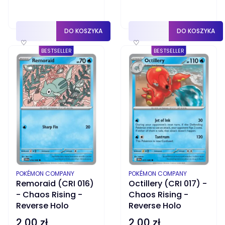
DO KOSZYKA
DO KOSZYKA
♡
♡
BESTSELLER
BESTSELLER
PRODUCENT
PRODUCENT
POKÉMON COMPANY
POKÉMON COMPANY
Remoraid (CRI 016)
Octillery (CRI 017) -
- Chaos Rising -
Chaos Rising -
Reverse Holo
Reverse Holo
2,00 zł
2,00 zł
Cena
Cena