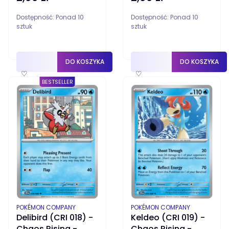
Dostępność:
Ponad 10
Dostępność:
Ponad 10
sztuk
sztuk
DO KOSZYKA
DO KOSZYKA
♡
♡
BESTSELLER
PRODUCENT
PRODUCENT
POKÉMON COMPANY
POKÉMON COMPANY
Delibird (CRI 018) -
Keldeo (CRI 019) -
Chaos Rising -
Chaos Rising -