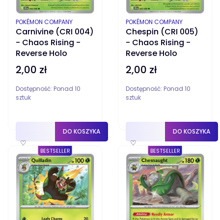
PRODUCENT
PRODUCENT
POKÉMON COMPANY
POKÉMON COMPANY
Carnivine (CRI 004)
Chespin (CRI 005)
- Chaos Rising -
- Chaos Rising -
Reverse Holo
Reverse Holo
2,00 zł
2,00 zł
Cena
Cena
Dostępność:
Ponad 10
Dostępność:
Ponad 10
sztuk
sztuk
DO KOSZYKA
DO KOSZYKA
♡
♡
BESTSELLER
BESTSELLER