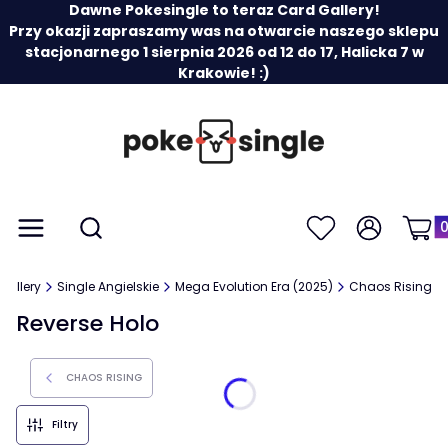
Dawne Pokesingle to teraz Card Gallery!
Przy okazji zapraszamy was na otwarcie naszego sklepu
stacjonarnego 1 sierpnia 2026 od 12 do 17, Halicka 7 w
Krakowie! :)
Prod
Otwórz wyszukiwarkę
Menu
Szukaj
Ulubione
Zaloguj się
Koszy
Gallery
Single Angielskie
Mega Evolution Era (2025)
Chaos Rising
Reverse Holo
CHAOS RISING
Filtry