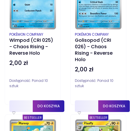
PRODUCENT
PRODUCENT
POKÉMON COMPANY
POKÉMON COMPANY
Wimpod (CRI 025)
Golisopod (CRI
- Chaos Rising -
026) - Chaos
Reverse Holo
Rising - Reverse
Holo
2,00 zł
Cena
2,00 zł
Cena
Dostępność:
Ponad 10
Dostępność:
Ponad 10
sztuk
sztuk
DO KOSZYKA
DO KOSZYKA
♡
♡
BESTSELLER
BESTSELLER