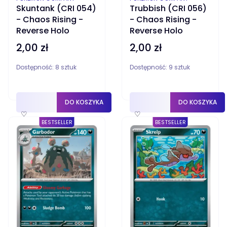
Skuntank (CRI 054)
Trubbish (CRI 056)
- Chaos Rising -
- Chaos Rising -
Reverse Holo
Reverse Holo
2,00 zł
2,00 zł
Cena
Cena
Dostępność:
8 sztuk
Dostępność:
9 sztuk
DO KOSZYKA
DO KOSZYKA
♡
♡
BESTSELLER
BESTSELLER