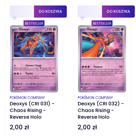
DO KOSZYKA
DO KOSZYKA
♡
♡
BESTSELLER
BESTSELLER
PRODUCENT
PRODUCENT
POKÉMON COMPANY
POKÉMON COMPANY
Deoxys (CRI 031) -
Deoxys (CRI 032) -
Chaos Rising -
Chaos Rising -
Reverse Holo
Reverse Holo
2,00 zł
2,00 zł
Cena
Cena