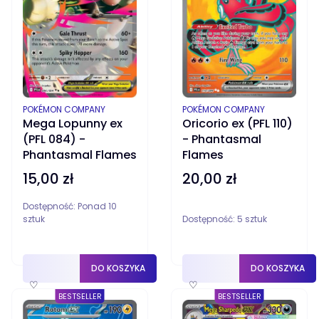
PRODUCENT
PRODUCENT
POKÉMON COMPANY
POKÉMON COMPANY
Oricorio ex (PFL 110)
Mega Lopunny ex
- Phantasmal
(PFL 084) -
Flames
Phantasmal Flames
20,00 zł
15,00 zł
Cena
Cena
Dostępność:
Ponad 10
sztuk
Dostępność:
5 sztuk
DO KOSZYKA
DO KOSZYKA
♡
♡
BESTSELLER
BESTSELLER