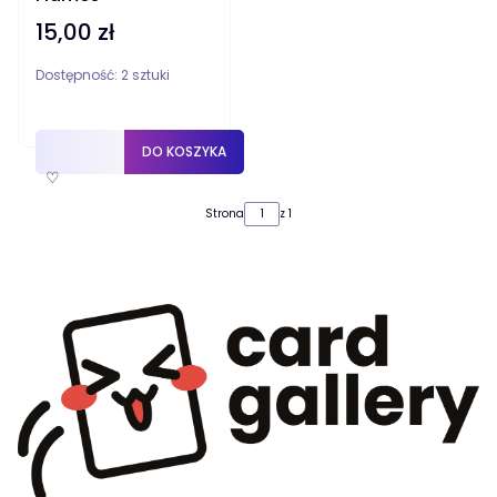
15,00 zł
Cena
Dostępność:
2 sztuki
DO KOSZYKA
♡
Strona
z 1