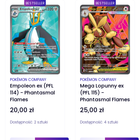
BESTSELLER
BESTSELLER
PRODUCENT
PRODUCENT
POKÉMON COMPANY
POKÉMON COMPANY
Empoleon ex (PFL
Mega Lopunny ex
114) - Phantasmal
(PFL 115) -
Flames
Phantasmal Flames
20,00 zł
25,00 zł
Cena
Cena
Dostępność:
2 sztuki
Dostępność:
4 sztuki