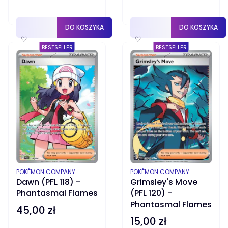
DO KOSZYKA
DO KOSZYKA
♡
♡
BESTSELLER
BESTSELLER
PRODUCENT
PRODUCENT
POKÉMON COMPANY
POKÉMON COMPANY
Dawn (PFL 118) -
Grimsley's Move
Phantasmal Flames
(PFL 120) -
Phantasmal Flames
45,00 zł
Cena
15,00 zł
Cena