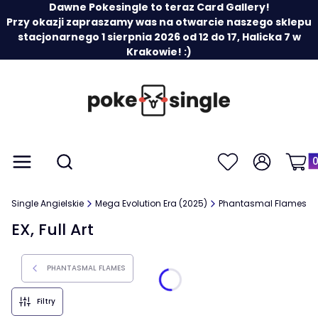
Dawne Pokesingle to teraz Card Gallery!
Przy okazji zapraszamy was na otwarcie naszego sklepu
stacjonarnego 1 sierpnia 2026 od 12 do 17, Halicka 7 w
Krakowie! :)
Prod
Otwórz wyszukiwarkę
Menu
Szukaj
Ulubione
Zaloguj się
Koszy
Single Angielskie
Mega Evolution Era (2025)
Phantasmal Flames
EX, Full Art
PHANTASMAL FLAMES
Filtry