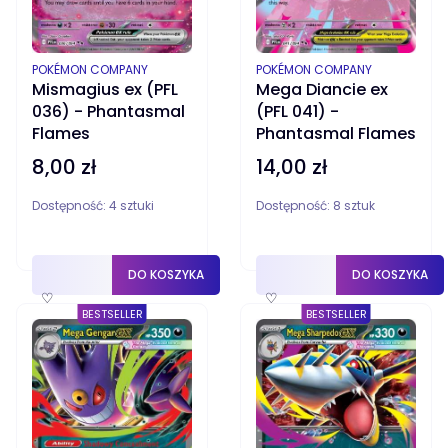
PRODUCENT
PRODUCENT
POKÉMON COMPANY
POKÉMON COMPANY
Mismagius ex (PFL
Mega Diancie ex
036) - Phantasmal
(PFL 041) -
Flames
Phantasmal Flames
8,00 zł
14,00 zł
Cena
Cena
Dostępność:
4 sztuki
Dostępność:
8 sztuk
DO KOSZYKA
DO KOSZYKA
♡
♡
BESTSELLER
BESTSELLER