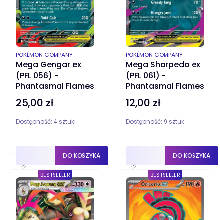
PRODUCENT
PRODUCENT
POKÉMON COMPANY
POKÉMON COMPANY
Mega Gengar ex
Mega Sharpedo ex
(PFL 056) -
(PFL 061) -
Phantasmal Flames
Phantasmal Flames
25,00 zł
12,00 zł
Cena
Cena
Dostępność:
4 sztuki
Dostępność:
9 sztuk
DO KOSZYKA
DO KOSZYKA
♡
♡
BESTSELLER
BESTSELLER