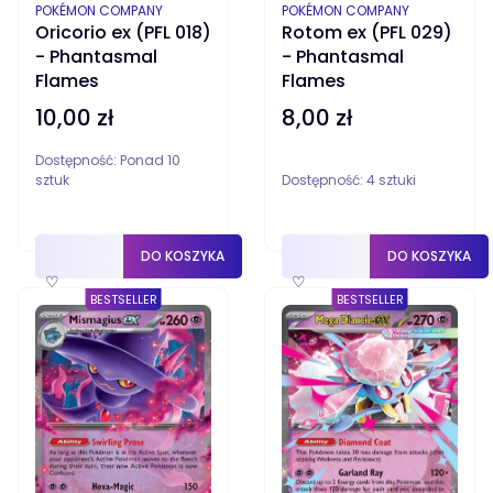
PRODUCENT
PRODUCENT
POKÉMON COMPANY
POKÉMON COMPANY
Oricorio ex (PFL 018)
Rotom ex (PFL 029)
- Phantasmal
- Phantasmal
Flames
Flames
10,00 zł
8,00 zł
Cena
Cena
Dostępność:
Ponad 10
sztuk
Dostępność:
4 sztuki
DO KOSZYKA
DO KOSZYKA
♡
♡
BESTSELLER
BESTSELLER