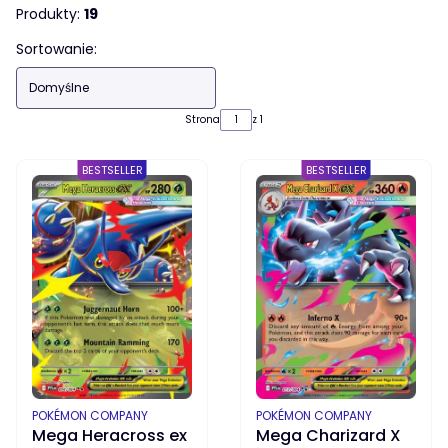
Produkty:
19
Lista produktów
Sortowanie:
Domyślne
Strona
z 1
BESTSELLER
BESTSELLER
PRODUCENT
PRODUCENT
POKÉMON COMPANY
POKÉMON COMPANY
Mega Heracross ex
Mega Charizard X