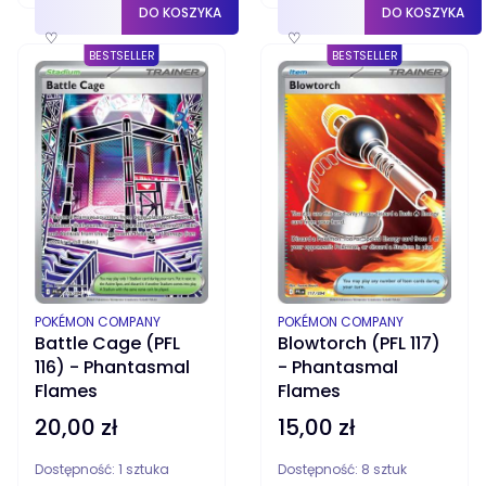
DO KOSZYKA
DO KOSZYKA
♡
♡
BESTSELLER
BESTSELLER
PRODUCENT
PRODUCENT
POKÉMON COMPANY
POKÉMON COMPANY
Battle Cage (PFL
Blowtorch (PFL 117)
116) - Phantasmal
- Phantasmal
Flames
Flames
20,00 zł
15,00 zł
Cena
Cena
Dostępność:
1 sztuka
Dostępność:
8 sztuk