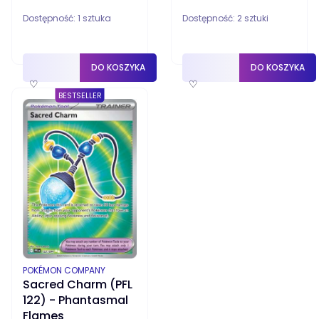
Dostępność:
1 sztuka
Dostępność:
2 sztuki
DO KOSZYKA
DO KOSZYKA
♡
♡
BESTSELLER
PRODUCENT
POKÉMON COMPANY
Sacred Charm (PFL
122) - Phantasmal
Flames