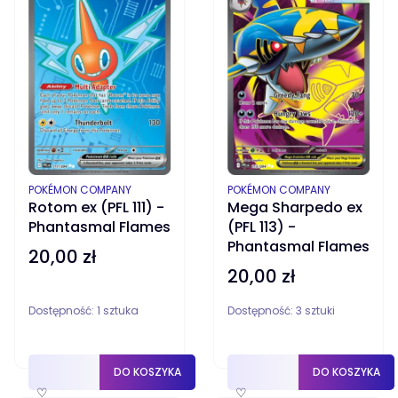
PRODUCENT
PRODUCENT
POKÉMON COMPANY
POKÉMON COMPANY
Rotom ex (PFL 111) -
Mega Sharpedo ex
Phantasmal Flames
(PFL 113) -
Phantasmal Flames
20,00 zł
Cena
20,00 zł
Cena
Dostępność:
1 sztuka
Dostępność:
3 sztuki
DO KOSZYKA
DO KOSZYKA
♡
♡