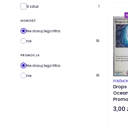
1
9 sztuk
B
NOWOŚĆ
Nie stosuj tego filtra
16
nie
PROMOCJA
Nie stosuj tego filtra
16
nie
PRODUC
POKÉMO
Drops 
Ocean 
Prom
3,00 
Cena