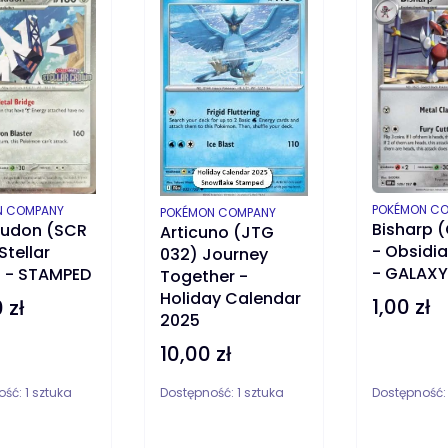
PRODUCENT
POKÉMON C
ENT
N COMPANY
PRODUCENT
POKÉMON COMPANY
Bisharp (
ludon (SCR
Articuno (JTG
- Obsidi
Stellar
032) Journey
- GALAX
 - STAMPED
Together -
Holiday Calendar
1,00 zł
Cena
 zł
2025
10,00 zł
Cena
ość:
1 sztuka
Dostępność:
1 sztuka
Dostępność