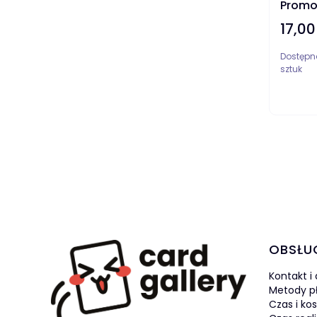
Promo
17,00
Cena
Dostępn
sztuk
Linki 
OBSŁU
Kontakt i
Metody p
Czas i ko