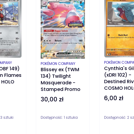
PRODUCENT
POKÉMON COMP
OMPANY
PRODUCENT
POKÉMON COMPANY
Cynthia's Gi
OBF 149)
Blissey ex (TWM
(xDRI 102) -
an Flames
134) Twilight
Destined Riv
Y HOLO
Masquerade -
COSMO HOL
Stamped Promo
6,00 zł
Cena
30,00 zł
Cena
:
3 sztuki
Dostępność:
1 sztuka
Dostępność:
2 sz