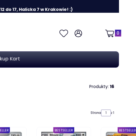
 do 17, Halicka 7 w Krakowie! :)
Produkty w k
Ulubione
Zaloguj się
Koszyk
kup Kart
Produkty:
16
Strona
z 1
ELLER
BESTSELLER
BESTSELLE