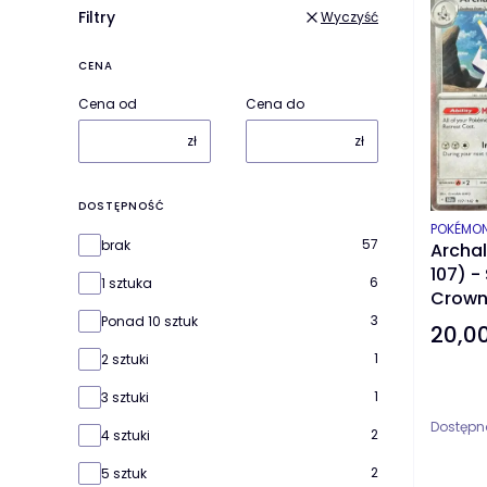
Filtry
Wyczyść
CENA
Cena od
Cena do
zł
zł
DOSTĘPNOŚĆ
PRODUC
POKÉMO
Dostępność
57
brak
Archa
107) - 
6
1 sztuka
Crown
3
Ponad 10 sztuk
20,00
Cena
1
2 sztuki
1
3 sztuki
Dostępn
2
4 sztuki
2
5 sztuk