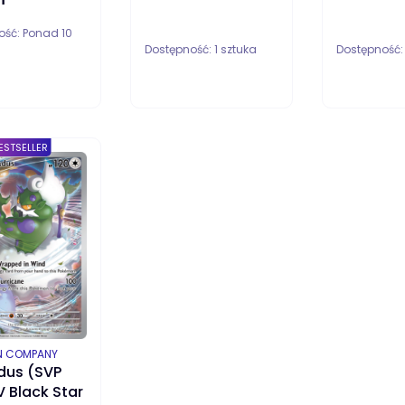
ość:
Ponad 10
Dostępność:
1 sztuka
Dostępność
DO KOSZYKA
DO KOSZYKA
ESTSELLER
ENT
N COMPANY
dus (SVP
V Black Star