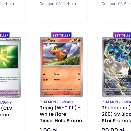
:
1 sztuka
Dostępność:
1 sztuka
Dostępność:
5 s
DO KOSZYKA
DO KOSZYKA
D
ELLER
BESTSELLER
BESTSELLE
PRODUCENT
PRODUCENT
POKÉMON COMPANY
POKÉMON COMP
OMPANY
Tepig (WHT 011) -
Thundurus 
 (CLV
White Flare -
209) SV Bla
romo
Tinsel Holo Promo
Star Promos
1,00 zł
20,00 zł
Cena
Cena