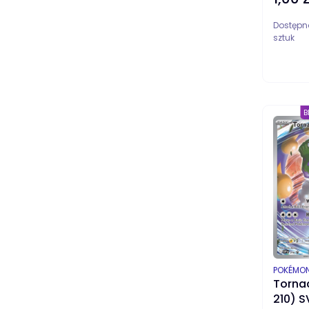
Dostępn
sztuk
B
PRODUC
POKÉMO
Torna
210) S