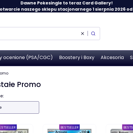
Dawne Pokesingle to teraz Card Gallery!
twarcie naszego sklepu stacjonarnego 1 sierpnia 2026 od 12
Wyczyść
Szukaj
y ocenione (PSA/CGC)
Boostery i Boxy
Akcesoria
S
Promo
stałe Promo
 produktów
e:
e
ESTSELLER
BESTSELLER
BESTS