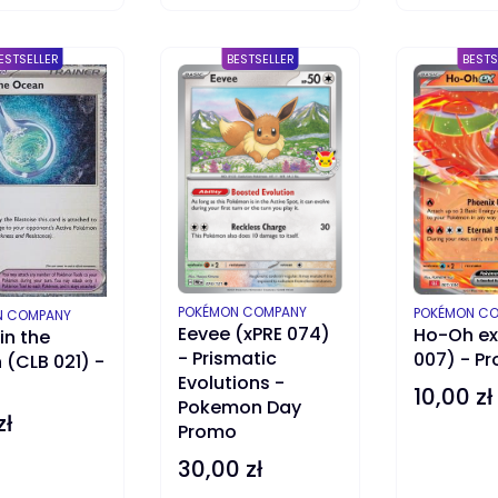
DO KOSZYKA
DO KOSZYKA
ESTSELLER
BESTSELLER
BESTS
PRODUCENT
PRODUCENT
POKÉMON COMPANY
POKÉMON C
ENT
N COMPANY
Eevee (xPRE 074)
Ho-Oh ex
in the
- Prismatic
007) - P
(CLB 021) -
Evolutions -
o
10,00 zł
Cena
Pokemon Day
zł
Promo
30,00 zł
Cena