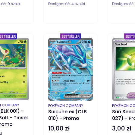
ość:
9 sztuk
Dostępność:
4 sztuki
Dostępność
DO KOSZYKA
DO KOSZYKA
ESTSELLER
BESTSELLER
BESTS
ENT
N COMPANY
PRODUCENT
PRODUCENT
POKÉMON COMPANY
POKÉMON C
(BLK 001) -
Suicune ex (CLB
Sun Seed
Bolt - Tinsel
010) - Promo
027) - P
Promo
10,00 zł
3,00 zł
Cena
Cena
ł