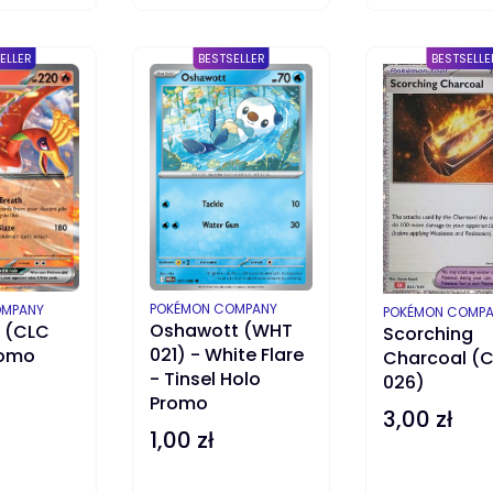
DO KOSZYKA
DO KOSZYKA
D
ELLER
BESTSELLER
BESTSELLE
PRODUCENT
POKÉMON COMPANY
OMPANY
PRODUCENT
POKÉMON COMP
Oshawott (WHT
 (CLC
Scorching
021) - White Flare
romo
Charcoal (
- Tinsel Holo
026)
Promo
3,00 zł
Cena
1,00 zł
Cena