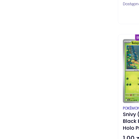
Dostępn
B
PRODUC
POKÉMO
Snivy 
Black 
Holo 
1,00 z
Cena