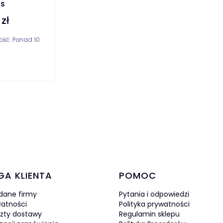
s
 zł
ość:
Ponad 10
DO KOSZYKA
w stopce
GA KLIENTA
POMOC
 dane firmy
Pytania i odpowiedzi
łatności
Polityka prywatności
szty dostawy
Regulamin sklepu