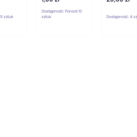
Dostępność:
Ponad 10
:
5 sztuk
sztuk
Dostępność:
4 sz
DO KOSZYKA
DO KOSZYKA
D