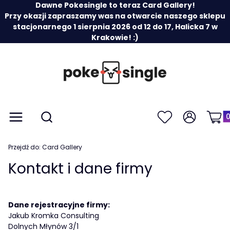
Dawne Pokesingle to teraz Card Gallery!
Przy okazji zapraszamy was na otwarcie naszego sklepu
stacjonarnego 1 sierpnia 2026 od 12 do 17, Halicka 7 w
Krakowie! :)
Prod
Otwórz wyszukiwarkę
Menu
Szukaj
Ulubione
Zaloguj się
Koszy
Przejdź do:
Card Gallery
Kontakt i dane firmy
Dane rejestracyjne firmy:
Jakub Kromka Consulting
Dolnych Młynów 3/1