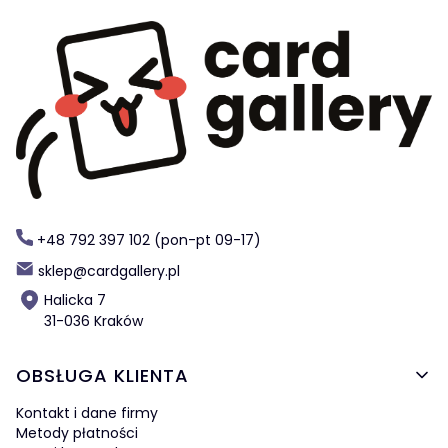
+48 792 397 102 (pon-pt 09-17)
sklep@cardgallery.pl
Halicka 7
31-036 Kraków
Linki w stopce
OBSŁUGA KLIENTA
Kontakt i dane firmy
Metody płatności