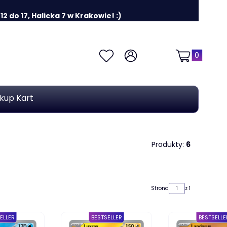
 do 17, Halicka 7 w Krakowie! :)
Produkty w k
Ulubione
Zaloguj się
Koszyk
kup Kart
Produkty:
6
Strona
z 1
ELLER
BESTSELLER
BESTSELLE