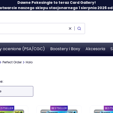
Dawne Pokesingle to teraz Card Gallery!
twarcie naszego sklepu stacjonarnego 1 sierpnia 2026 od 12
Wyczyść
Szukaj
y ocenione (PSA/CGC)
Boostery i Boxy
Akcesoria
S
Perfect Order
Holo
 produktów
e:
e
ESTSELLER
BESTSELLER
BESTS