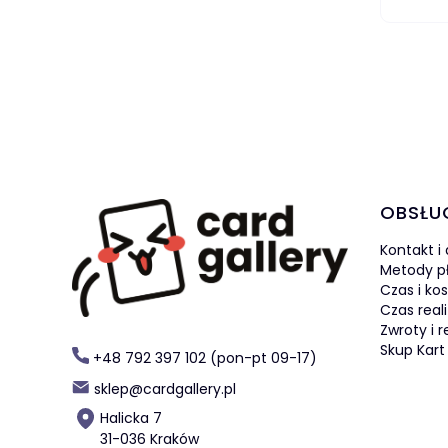
Linki 
OBSŁU
Kontakt i
Metody p
Czas i ko
Czas real
Zwroty i 
Skup Kart
+48 792 397 102 (pon-pt 09-17)
sklep@cardgallery.pl
Halicka 7
31-036 Kraków