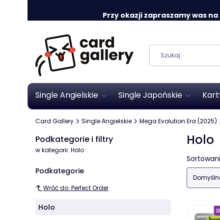
Przy okazji zapraszamy was na o
Single Angielskie
Single Japońskie
Kart
Card Gallery
Single Angielskie
Mega Evolution Era (2025)
Holo
Podkategorie i filtry
w kategorii: Holo
Lista
Sortowani
Podkategorie
Domyśln
Wróć do: Perfect Order
Holo
B