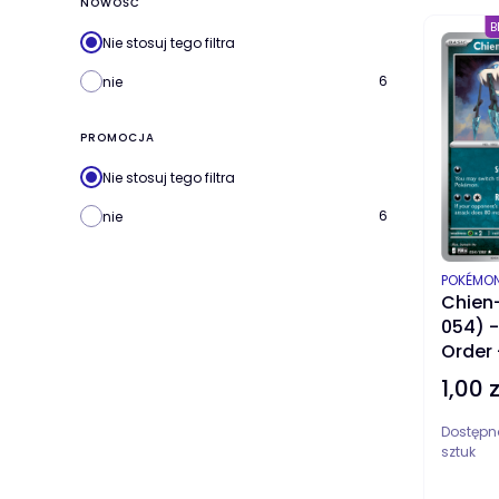
NOWOŚĆ
B
Nie stosuj tego filtra
6
nie
PROMOCJA
Nie stosuj tego filtra
6
nie
PRODUC
POKÉMO
Chien
054) -
Order
1,00 z
Cena
Dostępn
sztuk