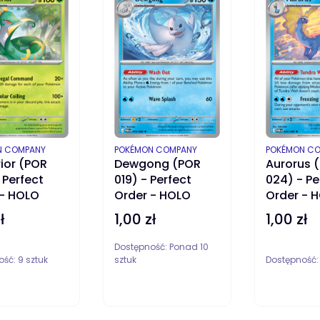
ENT
PRODUCENT
PRODUCENT
N COMPANY
POKÉMON COMPANY
POKÉMON C
ior (POR
Dewgong (POR
Aurorus 
 Perfect
019) - Perfect
024) - Pe
 - HOLO
Order - HOLO
Order - 
ł
1,00 zł
1,00 zł
Cena
Cena
Dostępność:
Ponad 10
ość:
9 sztuk
sztuk
Dostępność
DO KOSZYKA
DO KOSZYKA