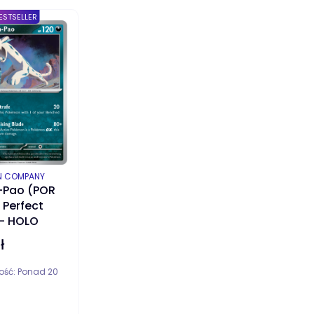
ESTSELLER
ENT
N COMPANY
-Pao (POR
 Perfect
 - HOLO
ł
ość:
Ponad 20