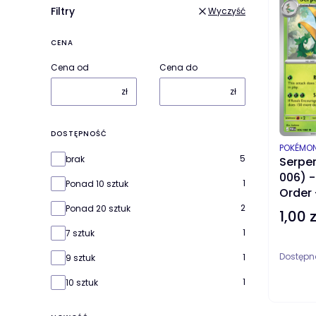
Filtry
Wyczyść
CENA
Cena od
Cena do
zł
zł
DOSTĘPNOŚĆ
PRODUC
POKÉMO
Dostępność
5
brak
Serper
006) -
1
Ponad 10 sztuk
Order
2
Ponad 20 sztuk
1,00 z
Cena
1
7 sztuk
Dostępn
1
9 sztuk
1
10 sztuk