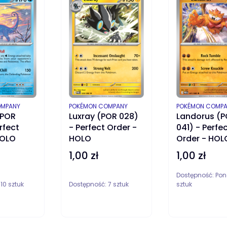
PRODUCENT
PRODUCENT
OMPANY
POKÉMON COMPANY
POKÉMON COMP
(POR
Luxray (POR 028)
Landorus (
rfect
- Perfect Order -
041) - Perfe
HOLO
HOLO
Order - HOL
1,00 zł
1,00 zł
Cena
Cena
Dostępność:
Pon
:
10 sztuk
Dostępność:
7 sztuk
sztuk
DO KOSZYKA
DO KOSZYKA
D