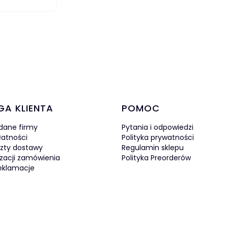
DO KOSZYKA
w stopce
GA KLIENTA
POMOC
 dane firmy
Pytania i odpowiedzi
łatności
Polityka prywatności
szty dostawy
Regulamin sklepu
izacji zamówienia
Polityka Preorderów
reklamacje