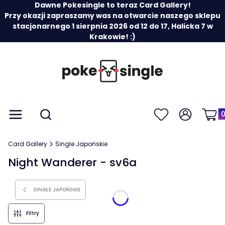
Dawne Pokesingle to teraz Card Gallery!
Przy okazji zapraszamy was na otwarcie naszego sklepu
stacjonarnego 1 sierpnia 2026 od 12 do 17, Halicka 7 w
Krakowie! :)
Prod
Otwórz wyszukiwarkę
Menu
Szukaj
Ulubione
Zaloguj się
Koszy
Card Gallery
Single Japońskie
Night Wanderer - sv6a
SINGLE JAPOŃSKIE
Filtry