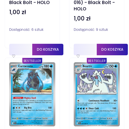
Black Bolt - HOLO
016) - Black Bolt -
HOLO
1,00 zł
Cena
1,00 zł
Cena
Dostępność:
6 sztuk
Dostępność:
9 sztuk
DO KOSZYKA
DO KOSZYKA
♡
♡
BESTSELLER
BESTSELLER