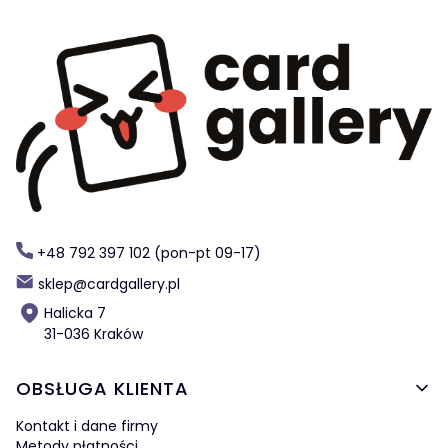
+48 792 397 102 (pon-pt 09-17)
sklep@cardgallery.pl
Halicka 7
31-036 Kraków
Linki w stopce
OBSŁUGA KLIENTA
Kontakt i dane firmy
Metody płatności