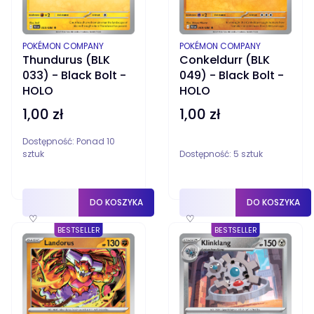
PRODUCENT
PRODUCENT
POKÉMON COMPANY
POKÉMON COMPANY
Thundurus (BLK
Conkeldurr (BLK
033) - Black Bolt -
049) - Black Bolt -
HOLO
HOLO
1,00 zł
1,00 zł
Cena
Cena
Dostępność:
Ponad 10
sztuk
Dostępność:
5 sztuk
DO KOSZYKA
DO KOSZYKA
♡
♡
BESTSELLER
BESTSELLER