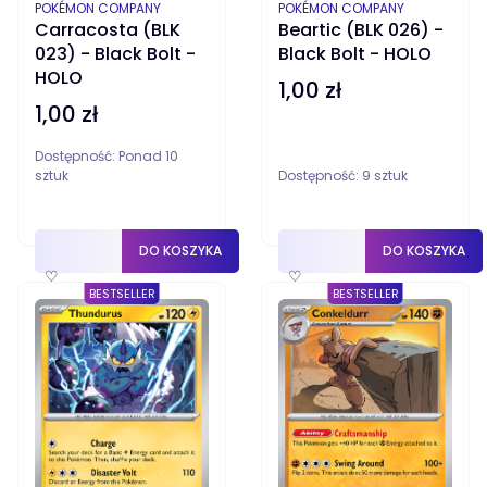
PRODUCENT
PRODUCENT
POKÉMON COMPANY
POKÉMON COMPANY
Carracosta (BLK
Beartic (BLK 026) -
023) - Black Bolt -
Black Bolt - HOLO
HOLO
1,00 zł
Cena
1,00 zł
Cena
Dostępność:
Ponad 10
sztuk
Dostępność:
9 sztuk
DO KOSZYKA
DO KOSZYKA
♡
♡
BESTSELLER
BESTSELLER