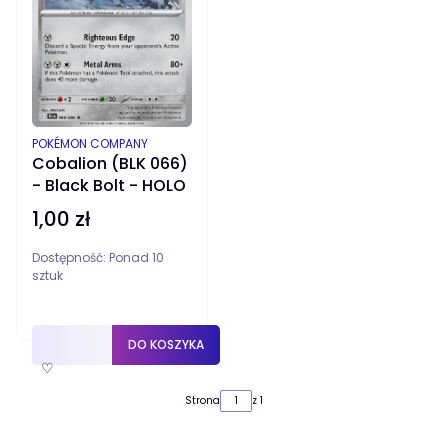
PRODUCENT
POKÉMON COMPANY
Cobalion (BLK 066)
- Black Bolt - HOLO
1,00 zł
Cena
Dostępność:
Ponad 10
sztuk
DO KOSZYKA
♡
Strona
z 1