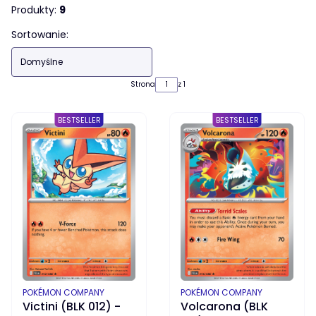
Produkty:
9
Lista produktów
Sortowanie:
Domyślne
Strona
z 1
BESTSELLER
BESTSELLER
PRODUCENT
PRODUCENT
POKÉMON COMPANY
POKÉMON COMPANY
Victini (BLK 012) -
Volcarona (BLK