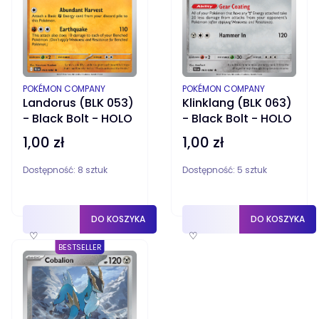
PRODUCENT
PRODUCENT
POKÉMON COMPANY
POKÉMON COMPANY
Landorus (BLK 053)
Klinklang (BLK 063)
- Black Bolt - HOLO
- Black Bolt - HOLO
1,00 zł
1,00 zł
Cena
Cena
Dostępność:
8 sztuk
Dostępność:
5 sztuk
DO KOSZYKA
DO KOSZYKA
♡
♡
BESTSELLER