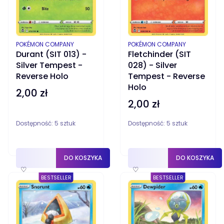
PRODUCENT
PRODUCENT
POKÉMON COMPANY
POKÉMON COMPANY
Durant (SIT 013) -
Fletchinder (SIT
Silver Tempest -
028) - Silver
Reverse Holo
Tempest - Reverse
Holo
2,00 zł
Cena
2,00 zł
Cena
Dostępność:
5 sztuk
Dostępność:
5 sztuk
DO KOSZYKA
DO KOSZYKA
♡
♡
BESTSELLER
BESTSELLER