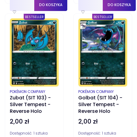
DO KOSZYKA
DO KOSZYKA
♡
♡
BESTSELLER
BESTSELLER
PRODUCENT
PRODUCENT
POKÉMON COMPANY
POKÉMON COMPANY
Zubat (SIT 103) -
Golbat (SIT 104) -
Silver Tempest -
Silver Tempest -
Reverse Holo
Reverse Holo
2,00 zł
2,00 zł
Cena
Cena
Dostępność:
1 sztuka
Dostępność:
1 sztuka