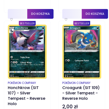
DO KOSZYKA
DO KOSZYKA
♡
♡
BESTSELLER
BESTSELLER
PRODUCENT
PRODUCENT
POKÉMON COMPANY
POKÉMON COMPANY
Honchkrow (SIT
Croagunk (SIT 109)
107) - Silver
- Silver Tempest -
Tempest - Reverse
Reverse Holo
Holo
2,00 zł
Cena