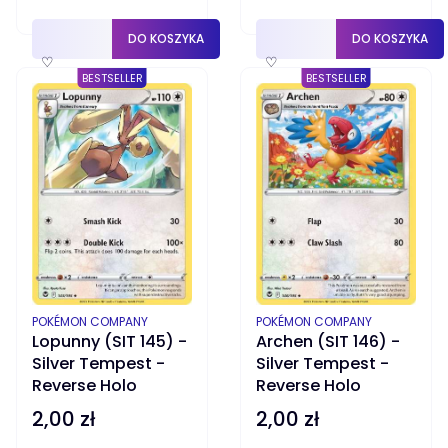
DO KOSZYKA
DO KOSZYKA
♡
♡
BESTSELLER
BESTSELLER
PRODUCENT
PRODUCENT
POKÉMON COMPANY
POKÉMON COMPANY
Lopunny (SIT 145) -
Archen (SIT 146) -
Silver Tempest -
Silver Tempest -
Reverse Holo
Reverse Holo
2,00 zł
2,00 zł
Cena
Cena