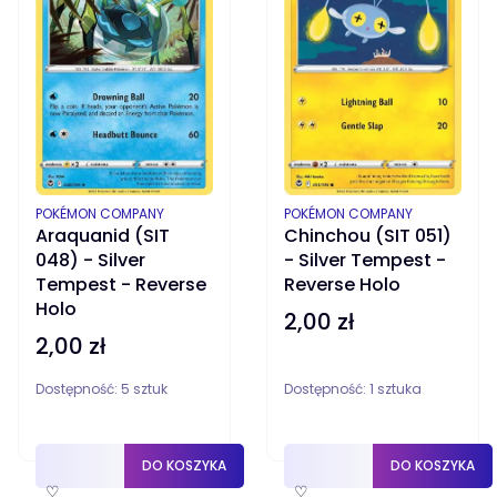
PRODUCENT
PRODUCENT
POKÉMON COMPANY
POKÉMON COMPANY
Araquanid (SIT
Chinchou (SIT 051)
048) - Silver
- Silver Tempest -
Tempest - Reverse
Reverse Holo
Holo
2,00 zł
Cena
2,00 zł
Cena
Dostępność:
5 sztuk
Dostępność:
1 sztuka
DO KOSZYKA
DO KOSZYKA
♡
♡