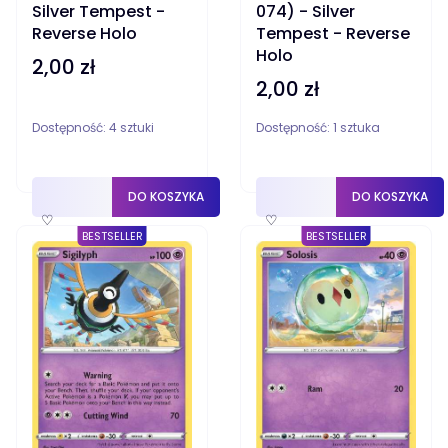
Silver Tempest -
074) - Silver
Reverse Holo
Tempest - Reverse
Holo
2,00 zł
Cena
2,00 zł
Cena
Dostępność:
4 sztuki
Dostępność:
1 sztuka
DO KOSZYKA
DO KOSZYKA
♡
♡
BESTSELLER
BESTSELLER