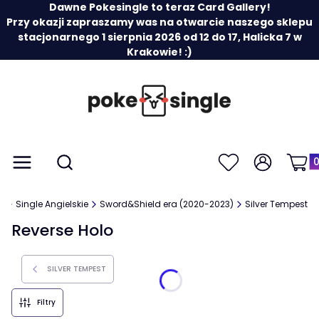
Dawne Pokesingle to teraz Card Gallery!
Przy okazji zapraszamy was na otwarcie naszego sklepu
stacjonarnego 1 sierpnia 2026 od 12 do 17, Halicka 7 w
Krakowie! :)
Prod
Otwórz wyszukiwarkę
Menu
Szukaj
Ulubione
Zaloguj się
Koszy
y
Single Angielskie
Sword&Shield era (2020-2023)
Silver Tempest
Reverse Holo
SILVER TEMPEST
Filtry