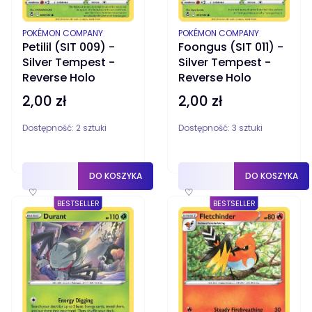
PRODUCENT
PRODUCENT
POKÉMON COMPANY
POKÉMON COMPANY
Petilil (SIT 009) -
Foongus (SIT 011) -
Silver Tempest -
Silver Tempest -
Reverse Holo
Reverse Holo
2,00 zł
2,00 zł
Cena
Cena
Dostępność:
2 sztuki
Dostępność:
3 sztuki
DO KOSZYKA
DO KOSZYKA
♡
♡
BESTSELLER
BESTSELLER