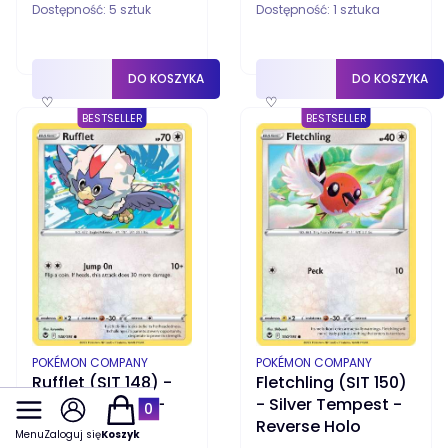
Dostępność:
5 sztuk
Dostępność:
1 sztuka
DO KOSZYKA
DO KOSZYKA
♡
♡
BESTSELLER
BESTSELLER
PRODUCENT
PRODUCENT
POKÉMON COMPANY
POKÉMON COMPANY
Rufflet (SIT 148) -
Fletchling (SIT 150)
Silver Tempest -
- Silver Tempest -
Produkty w koszyku: 0. Zobacz szczegóły
Reverse Holo
Reverse Holo
Menu
Zaloguj się
Koszyk