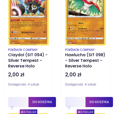
PRODUCENT
PRODUCENT
POKÉMON COMPANY
POKÉMON COMPANY
Claydol (SIT 094) -
Hawlucha (SIT 098)
Silver Tempest -
- Silver Tempest -
Reverse Holo
Reverse Holo
2,00 zł
2,00 zł
Cena
Cena
Dostępność:
4 sztuki
Dostępność:
4 sztuki
DO KOSZYKA
DO KOSZYKA
♡
♡
BESTSELLER
BESTSELLER