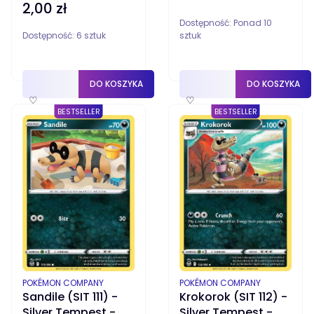
2,00 zł
Cena
Dostępność:
Ponad 10
Dostępność:
6 sztuk
sztuk
DO KOSZYKA
DO KOSZYKA
♡
♡
BESTSELLER
BESTSELLER
PRODUCENT
PRODUCENT
POKÉMON COMPANY
POKÉMON COMPANY
Sandile (SIT 111) -
Krokorok (SIT 112) -
Silver Tempest -
Silver Tempest -