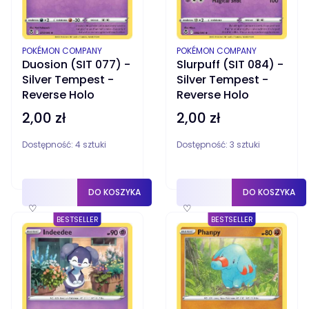
PRODUCENT
PRODUCENT
POKÉMON COMPANY
POKÉMON COMPANY
Duosion (SIT 077) -
Slurpuff (SIT 084) -
Silver Tempest -
Silver Tempest -
Reverse Holo
Reverse Holo
2,00 zł
2,00 zł
Cena
Cena
Dostępność:
4 sztuki
Dostępność:
3 sztuki
DO KOSZYKA
DO KOSZYKA
♡
♡
BESTSELLER
BESTSELLER