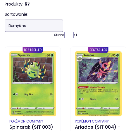
Produkty:
67
Lista produktów
Sortowanie:
Domyślne
Strona
z 1
BESTSELLER
BESTSELLER
PRODUCENT
PRODUCENT
POKÉMON COMPANY
POKÉMON COMPANY
Spinarak (SIT 003)
Ariados (SIT 004) -