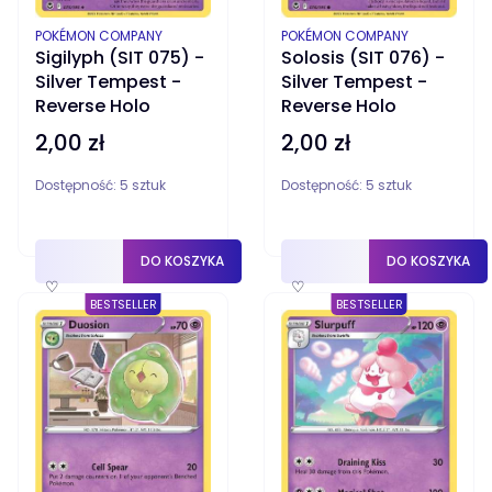
PRODUCENT
PRODUCENT
POKÉMON COMPANY
POKÉMON COMPANY
Sigilyph (SIT 075) -
Solosis (SIT 076) -
Silver Tempest -
Silver Tempest -
Reverse Holo
Reverse Holo
2,00 zł
2,00 zł
Cena
Cena
Dostępność:
5 sztuk
Dostępność:
5 sztuk
DO KOSZYKA
DO KOSZYKA
♡
♡
BESTSELLER
BESTSELLER