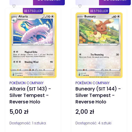
♡
♡
BESTSELLER
BESTSELLER
PRODUCENT
PRODUCENT
POKÉMON COMPANY
POKÉMON COMPANY
Altaria (SIT 143) -
Buneary (SIT 144) -
Silver Tempest -
Silver Tempest -
Reverse Holo
Reverse Holo
5,00 zł
2,00 zł
Cena
Cena
Dostępność:
1 sztuka
Dostępność:
4 sztuki