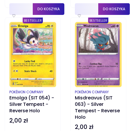
DO KOSZYKA
DO KOSZYKA
♡
♡
BESTSELLER
BESTSELLER
PRODUCENT
PRODUCENT
POKÉMON COMPANY
POKÉMON COMPANY
Emolga (SIT 054) -
Misdreavus (SIT
Silver Tempest -
063) - Silver
Reverse Holo
Tempest - Reverse
Holo
2,00 zł
Cena
2,00 zł
Cena