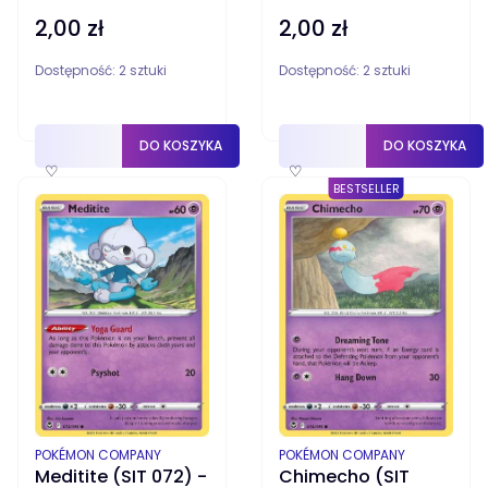
2,00 zł
2,00 zł
Cena
Cena
Dostępność:
2 sztuki
Dostępność:
2 sztuki
DO KOSZYKA
DO KOSZYKA
♡
♡
BESTSELLER
PRODUCENT
PRODUCENT
POKÉMON COMPANY
POKÉMON COMPANY
Meditite (SIT 072) -
Chimecho (SIT