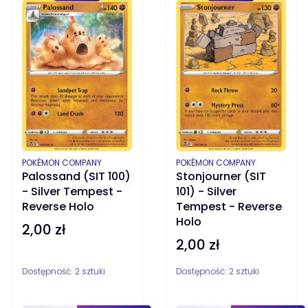
PRODUCENT
PRODUCENT
POKÉMON COMPANY
POKÉMON COMPANY
Palossand (SIT 100)
Stonjourner (SIT
- Silver Tempest -
101) - Silver
Reverse Holo
Tempest - Reverse
Holo
2,00 zł
Cena
2,00 zł
Cena
Dostępność:
2 sztuki
Dostępność:
2 sztuki