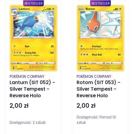
BESTSELLER
BESTSELLER
PRODUCENT
PRODUCENT
POKÉMON COMPANY
POKÉMON COMPANY
Lanturn (SIT 052) -
Rotom (SIT 053) -
Silver Tempest -
Silver Tempest -
Reverse Holo
Reverse Holo
2,00 zł
2,00 zł
Cena
Cena
Dostępność:
Ponad 10
Dostępność:
2 sztuki
sztuk