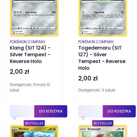
PRODUCENT
PRODUCENT
POKÉMON COMPANY
POKÉMON COMPANY
Klang (SIT 124) -
Togedemaru (SIT
Silver Tempest -
127) - Silver
Reverse Holo
Tempest - Reverse
Holo
2,00 zł
Cena
2,00 zł
Cena
Dostępność:
Ponad 10
sztuk
Dostępność:
3 sztuki
DO KOSZYKA
DO KOSZYKA
♡
♡
BESTSELLER
BESTSELLER