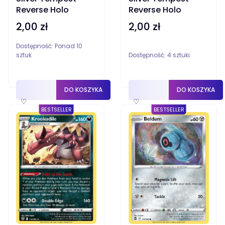
Reverse Holo
Reverse Holo
2,00 zł
2,00 zł
Cena
Cena
Dostępność:
Ponad 10
sztuk
Dostępność:
4 sztuki
DO KOSZYKA
DO KOSZYKA
♡
♡
BESTSELLER
BESTSELLER