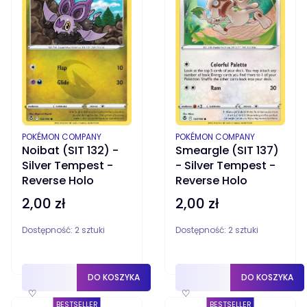
PRODUCENT
PRODUCENT
POKÉMON COMPANY
POKÉMON COMPANY
Noibat (SIT 132) -
Smeargle (SIT 137)
Silver Tempest -
- Silver Tempest -
Reverse Holo
Reverse Holo
2,00 zł
2,00 zł
Cena
Cena
Dostępność:
2 sztuki
Dostępność:
2 sztuki
DO KOSZYKA
DO KOSZYKA
♡
♡
BESTSELLER
BESTSELLER