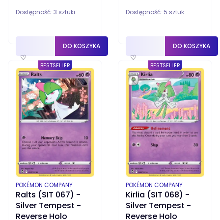
Dostępność:
3 sztuki
Dostępność:
5 sztuk
DO KOSZYKA
DO KOSZYKA
♡
♡
BESTSELLER
BESTSELLER
PRODUCENT
PRODUCENT
POKÉMON COMPANY
POKÉMON COMPANY
Ralts (SIT 067) -
Kirlia (SIT 068) -
Silver Tempest -
Silver Tempest -
Reverse Holo
Reverse Holo