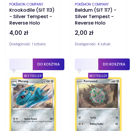
PRODUCENT
PRODUCENT
POKÉMON COMPANY
POKÉMON COMPANY
Krookodile (SIT 113)
Beldum (SIT 117) -
- Silver Tempest -
Silver Tempest -
Reverse Holo
Reverse Holo
4,00 zł
2,00 zł
Cena
Cena
Dostępność:
1 sztuka
Dostępność:
4 sztuki
DO KOSZYKA
DO KOSZYKA
♡
♡
BESTSELLER
BESTSELLER