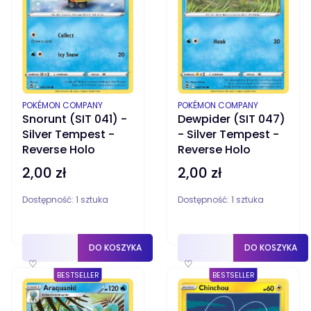
PRODUCENT
PRODUCENT
POKÉMON COMPANY
POKÉMON COMPANY
Snorunt (SIT 041) -
Dewpider (SIT 047)
Silver Tempest -
- Silver Tempest -
Reverse Holo
Reverse Holo
2,00 zł
2,00 zł
Cena
Cena
Dostępność:
1 sztuka
Dostępność:
1 sztuka
DO KOSZYKA
DO KOSZYKA
♡
♡
BESTSELLER
BESTSELLER