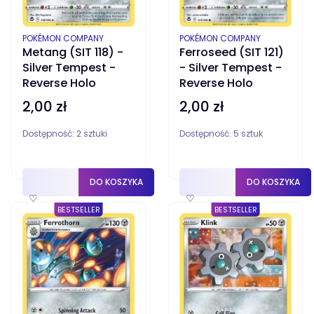
PRODUCENT
PRODUCENT
POKÉMON COMPANY
POKÉMON COMPANY
Metang (SIT 118) -
Ferroseed (SIT 121)
Silver Tempest -
- Silver Tempest -
Reverse Holo
Reverse Holo
2,00 zł
2,00 zł
Cena
Cena
Dostępność:
2 sztuki
Dostępność:
5 sztuk
DO KOSZYKA
DO KOSZYKA
♡
♡
BESTSELLER
BESTSELLER