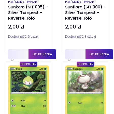
PRODUCENT
PRODUCENT
POKÉMON COMPANY
POKÉMON COMPANY
Sunkern (SIT 005) -
Sunflora (SIT 006) -
Silver Tempest -
Silver Tempest -
Reverse Holo
Reverse Holo
2,00 zł
2,00 zł
Cena
Cena
Dostępność:
6 sztuk
Dostępność:
3 sztuki
DO KOSZYKA
DO KOSZYKA
♡
♡
BESTSELLER
BESTSELLER