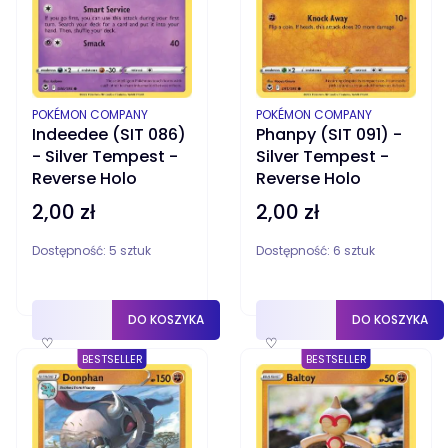
PRODUCENT
PRODUCENT
POKÉMON COMPANY
POKÉMON COMPANY
Indeedee (SIT 086)
Phanpy (SIT 091) -
- Silver Tempest -
Silver Tempest -
Reverse Holo
Reverse Holo
2,00 zł
2,00 zł
Cena
Cena
Dostępność:
5 sztuk
Dostępność:
6 sztuk
DO KOSZYKA
DO KOSZYKA
♡
♡
BESTSELLER
BESTSELLER