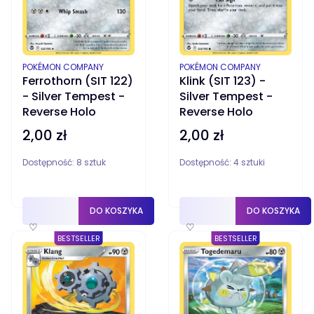
PRODUCENT
PRODUCENT
POKÉMON COMPANY
POKÉMON COMPANY
Ferrothorn (SIT 122)
Klink (SIT 123) -
- Silver Tempest -
Silver Tempest -
Reverse Holo
Reverse Holo
2,00 zł
2,00 zł
Cena
Cena
Dostępność:
8 sztuk
Dostępność:
4 sztuki
DO KOSZYKA
DO KOSZYKA
♡
♡
BESTSELLER
BESTSELLER