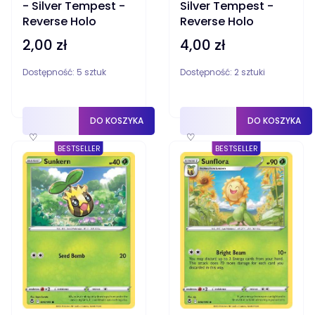
- Silver Tempest -
Silver Tempest -
Reverse Holo
Reverse Holo
2,00 zł
4,00 zł
Cena
Cena
Dostępność:
5 sztuk
Dostępność:
2 sztuki
DO KOSZYKA
DO KOSZYKA
♡
♡
BESTSELLER
BESTSELLER