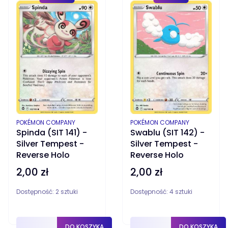
PRODUCENT
PRODUCENT
POKÉMON COMPANY
POKÉMON COMPANY
Spinda (SIT 141) -
Swablu (SIT 142) -
Silver Tempest -
Silver Tempest -
Reverse Holo
Reverse Holo
2,00 zł
2,00 zł
Cena
Cena
Dostępność:
2 sztuki
Dostępność:
4 sztuki
DO KOSZYKA
DO KOSZYKA