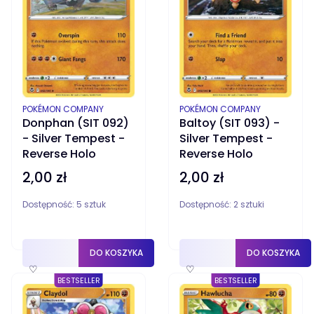
PRODUCENT
PRODUCENT
POKÉMON COMPANY
POKÉMON COMPANY
Donphan (SIT 092)
Baltoy (SIT 093) -
- Silver Tempest -
Silver Tempest -
Reverse Holo
Reverse Holo
2,00 zł
2,00 zł
Cena
Cena
Dostępność:
5 sztuk
Dostępność:
2 sztuki
DO KOSZYKA
DO KOSZYKA
♡
♡
BESTSELLER
BESTSELLER