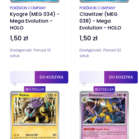
PRODUCENT
PRODUCENT
POKÉMON COMPANY
POKÉMON COMPANY
Kyogre (MEG 034) -
Clawitzer (MEG
Mega Evolution -
038) - Mega
HOLO
Evolution - HOLO
1,50 zł
1,50 zł
Cena
Cena
Dostępność:
Ponad 10
Dostępność:
Ponad 20
sztuk
sztuk
DO KOSZYKA
DO KOSZYKA
♡
♡
BESTSELLER
BESTSELLER