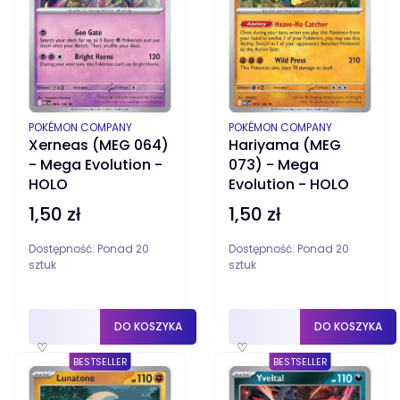
PRODUCENT
PRODUCENT
POKÉMON COMPANY
POKÉMON COMPANY
Xerneas (MEG 064)
Hariyama (MEG
- Mega Evolution -
073) - Mega
HOLO
Evolution - HOLO
1,50 zł
1,50 zł
Cena
Cena
Dostępność:
Ponad 20
Dostępność:
Ponad 20
sztuk
sztuk
DO KOSZYKA
DO KOSZYKA
♡
♡
BESTSELLER
BESTSELLER