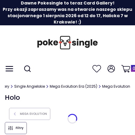
Dawne Pokesingle to teraz Card Gallery!
Przy okazji zapraszamy was na otwarcie naszego sklepu
stacjonarnego 1 sierpnia 2026 od 12 do 17, Halicka 7 w
Krakowie! :)
Prod
Otwórz wyszukiwarkę
Menu
Szukaj
Ulubione
Zaloguj się
Koszy
llery
Single Angielskie
Mega Evolution Era (2025)
Mega Evolution
Holo
MEGA EVOLUTION
Filtry