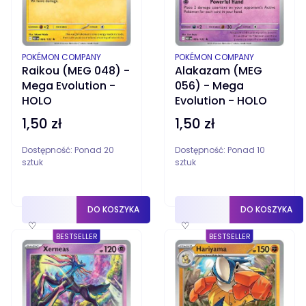
PRODUCENT
PRODUCENT
POKÉMON COMPANY
POKÉMON COMPANY
Raikou (MEG 048) -
Alakazam (MEG
Mega Evolution -
056) - Mega
HOLO
Evolution - HOLO
1,50 zł
1,50 zł
Cena
Cena
Dostępność:
Ponad 20
Dostępność:
Ponad 10
sztuk
sztuk
DO KOSZYKA
DO KOSZYKA
♡
♡
BESTSELLER
BESTSELLER