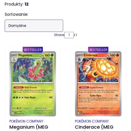
Produkty:
12
Lista produktów
Sortowanie:
Domyślne
Strona
z 1
BESTSELLER
BESTSELLER
PRODUCENT
PRODUCENT
POKÉMON COMPANY
POKÉMON COMPANY
Meganium (MEG
Cinderace (MEG