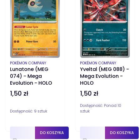
PRODUCENT
PRODUCENT
POKÉMON COMPANY
POKÉMON COMPANY
Lunatone (MEG
Yveltal (MEG 088) -
074) - Mega
Mega Evolution -
Evolution - HOLO
HOLO
1,50 zł
1,50 zł
Cena
Cena
Dostępność:
Ponad 10
Dostępność:
9 sztuk
sztuk
DO KOSZYKA
DO KOSZYKA