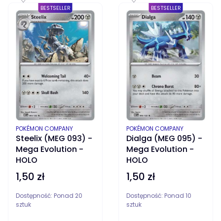
♡
♡
BESTSELLER
BESTSELLER
PRODUCENT
PRODUCENT
POKÉMON COMPANY
POKÉMON COMPANY
Steelix (MEG 093) -
Dialga (MEG 095) -
Mega Evolution -
Mega Evolution -
HOLO
HOLO
1,50 zł
1,50 zł
Cena
Cena
Dostępność:
Ponad 20
Dostępność:
Ponad 10
sztuk
sztuk