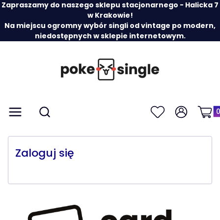
Zapraszamy do naszego sklepu stacjonarnego - Halicka 7
w Krakowie!
Na miejscu ogromny wybór singli od vintage po modern,
niedostępnych w sklepie internetowym.
Prod
Otwórz wyszukiwarkę
Menu
Szukaj
Ulubione
Zaloguj się
Koszy
Zaloguj się