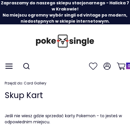
Zapraszamy do naszego sklepu stacjonarnego - Halicka 7
w Krakowie!
Na miejscu ogromny wybór singli od vintage po modern,
niedostępnych w sklepie internetowym.
Prod
Otwórz wyszukiwarkę
Menu
Szukaj
Ulubione
Zaloguj się
Koszy
Przejdź do:
Card Gallery
Skup Kart
Jeśli nie wiesz gdzie sprzedać karty Pokemon - to jesteś w
odpowiednim miejscu.