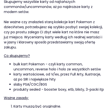
Skupujemy wszystkie karty od najtańszych
commonów/uncommonów, aż po najdroższe karty z
modern setów.
Nie ważne czy znalazłeś starą kolekcje kart Pokemon z
dzieciństwa, potrzebujesz się szybko pozbyć swojej kolekcji,
czy po prostu zalega Ci zbyt wiele kart na które nie masz
już miejsca. Wyceniamy karty według ich realnej wartości i
w jasny i klarowny sposób przedstawiamy swoją ofertę
zakupu.
Co skupujemy?
bulk kart Pokemon - czyli karty common,
uncommon, reverse holo i holo ze wszystkich setów
karty wartościowe, od V/ex, przez Full Arty, Ilustracje,
aż po SIR i największe hity
slaby PSA/CGC/BGS
produkty sealed - booster boxy, etb, blisty, 3-packi itp
Ważne zasady:
Karty muszą być oryginalne.