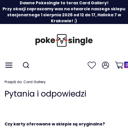
Dawne Pokesingle to teraz Card Gallery!
Przy okazji zapraszamy was na otwarcie naszego sklepu
stacjonarnego 1 sierpnia 2026 od 12 do 17, Halicka 7 w
Krakowie! :)
Prod
Otwórz wyszukiwarkę
Menu
Szukaj
Ulubione
Zaloguj się
Koszy
Przejdź do:
Card Gallery
Pytania i odpowiedzi
Czy karty oferowane w sklepie są oryginalne?