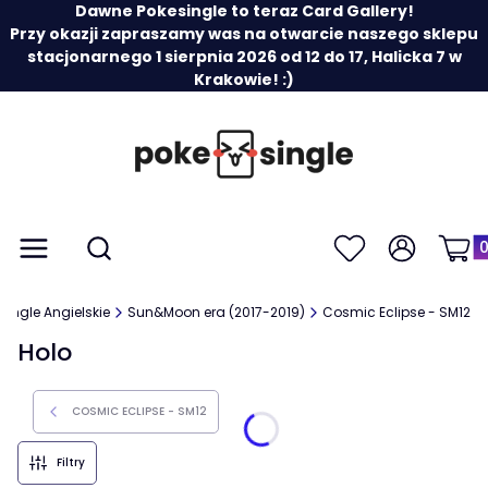
Dawne Pokesingle to teraz Card Gallery!
Przy okazji zapraszamy was na otwarcie naszego sklepu
stacjonarnego 1 sierpnia 2026 od 12 do 17, Halicka 7 w
Krakowie! :)
Prod
Otwórz wyszukiwarkę
Menu
Szukaj
Ulubione
Zaloguj się
Koszy
Single Angielskie
Sun&Moon era (2017-2019)
Cosmic Eclipse - SM12
Holo
COSMIC ECLIPSE - SM12
Filtry