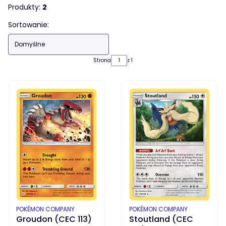
Produkty:
2
Lista produktów
Sortowanie:
Domyślne
Strona
z 1
PRODUCENT
PRODUCENT
POKÉMON COMPANY
POKÉMON COMPANY
Groudon (CEC 113)
Stoutland (CEC