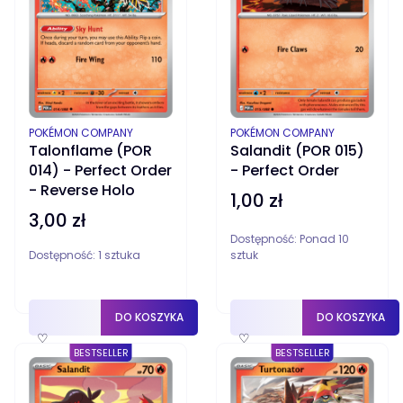
PRODUCENT
PRODUCENT
POKÉMON COMPANY
POKÉMON COMPANY
Talonflame (POR
Salandit (POR 015)
014) - Perfect Order
- Perfect Order
- Reverse Holo
1,00 zł
Cena
3,00 zł
Cena
Dostępność:
Ponad 10
Dostępność:
1 sztuka
sztuk
DO KOSZYKA
DO KOSZYKA
♡
♡
BESTSELLER
BESTSELLER