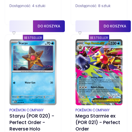
Dostępność:
4 sztuki
Dostępność:
8 sztuk
DO KOSZYKA
DO KOSZYKA
♡
♡
BESTSELLER
BESTSELLER
PRODUCENT
PRODUCENT
POKÉMON COMPANY
POKÉMON COMPANY
Staryu (POR 020) -
Mega Starmie ex
Perfect Order -
(POR 021) - Perfect
Reverse Holo
Order