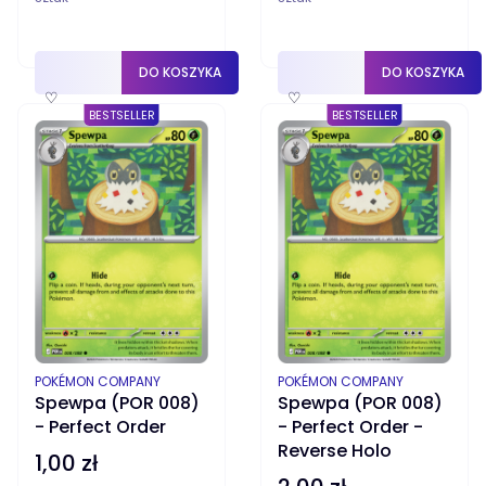
DO KOSZYKA
DO KOSZYKA
♡
♡
BESTSELLER
BESTSELLER
PRODUCENT
PRODUCENT
POKÉMON COMPANY
POKÉMON COMPANY
Spewpa (POR 008)
Spewpa (POR 008)
- Perfect Order
- Perfect Order -
Reverse Holo
1,00 zł
Cena
Cena