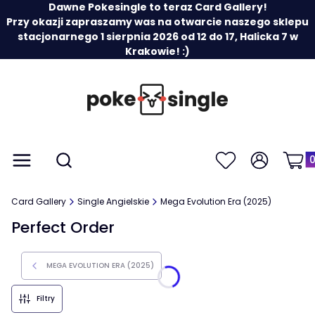
Dawne Pokesingle to teraz Card Gallery!
Przy okazji zapraszamy was na otwarcie naszego sklepu
stacjonarnego 1 sierpnia 2026 od 12 do 17, Halicka 7 w
Krakowie! :)
Prod
Otwórz wyszukiwarkę
Menu
Szukaj
Ulubione
Zaloguj się
Koszy
Card Gallery
Single Angielskie
Mega Evolution Era (2025)
Perfect Order
MEGA EVOLUTION ERA (2025)
Filtry