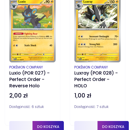
PRODUCENT
PRODUCENT
POKÉMON COMPANY
POKÉMON COMPANY
Luxio (POR 027) -
Luxray (POR 028) -
Perfect Order -
Perfect Order -
Reverse Holo
HOLO
2,00 zł
1,00 zł
Cena
Cena
Dostępność:
6 sztuk
Dostępność:
7 sztuk
DO KOSZYKA
DO KOSZYKA