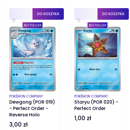
DO KOSZYKA
DO KOSZYKA
♡
♡
BESTSELLER
BESTSELLER
PRODUCENT
PRODUCENT
POKÉMON COMPANY
POKÉMON COMPANY
Dewgong (POR 019)
Staryu (POR 020) -
- Perfect Order -
Perfect Order
Reverse Holo
1,00 zł
Cena
3,00 zł
Cena