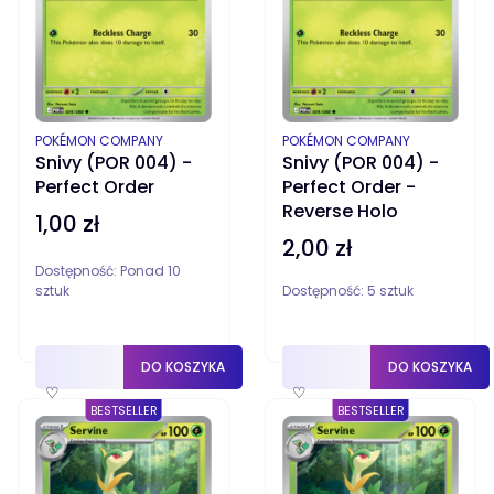
PRODUCENT
PRODUCENT
POKÉMON COMPANY
POKÉMON COMPANY
Snivy (POR 004) -
Snivy (POR 004) -
Perfect Order
Perfect Order -
Reverse Holo
1,00 zł
Cena
2,00 zł
Cena
Dostępność:
Ponad 10
sztuk
Dostępność:
5 sztuk
DO KOSZYKA
DO KOSZYKA
♡
♡
BESTSELLER
BESTSELLER