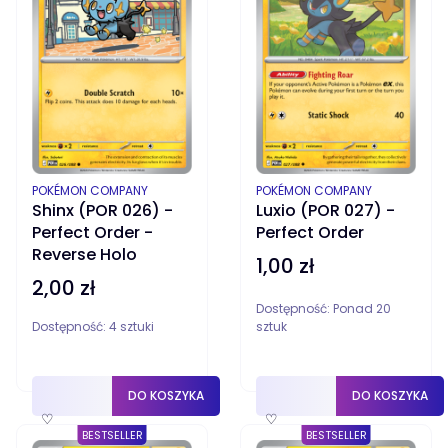
PRODUCENT
PRODUCENT
POKÉMON COMPANY
POKÉMON COMPANY
Shinx (POR 026) -
Luxio (POR 027) -
Perfect Order -
Perfect Order
Reverse Holo
1,00 zł
Cena
2,00 zł
Cena
Dostępność:
Ponad 20
Dostępność:
4 sztuki
sztuk
DO KOSZYKA
DO KOSZYKA
♡
♡
BESTSELLER
BESTSELLER