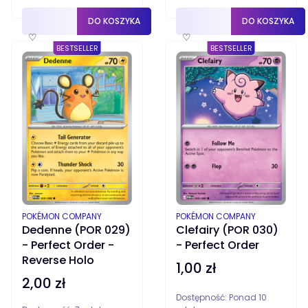
DO KOSZYKA
DO KOSZYKA
♡
♡
BESTSELLER
BESTSELLER
PRODUCENT
PRODUCENT
POKÉMON COMPANY
POKÉMON COMPANY
Dedenne (POR 029)
Clefairy (POR 030)
- Perfect Order -
- Perfect Order
Reverse Holo
1,00 zł
Cena
2,00 zł
Cena
Dostępność:
Ponad 10