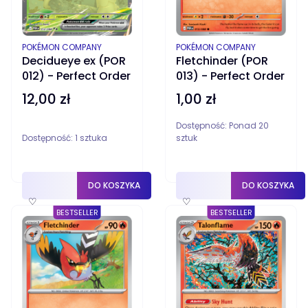
PRODUCENT
PRODUCENT
POKÉMON COMPANY
POKÉMON COMPANY
Decidueye ex (POR
Fletchinder (POR
012) - Perfect Order
013) - Perfect Order
12,00 zł
1,00 zł
Cena
Cena
Dostępność:
Ponad 20
Dostępność:
1 sztuka
sztuk
DO KOSZYKA
DO KOSZYKA
♡
♡
BESTSELLER
BESTSELLER