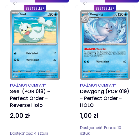
♡
♡
BESTSELLER
BESTSELLER
PRODUCENT
PRODUCENT
POKÉMON COMPANY
POKÉMON COMPANY
Seel (POR 018) -
Dewgong (POR 019)
Perfect Order -
- Perfect Order -
Reverse Holo
HOLO
2,00 zł
1,00 zł
Cena
Cena
Dostępność:
Ponad 10
Dostępność:
4 sztuki
sztuk