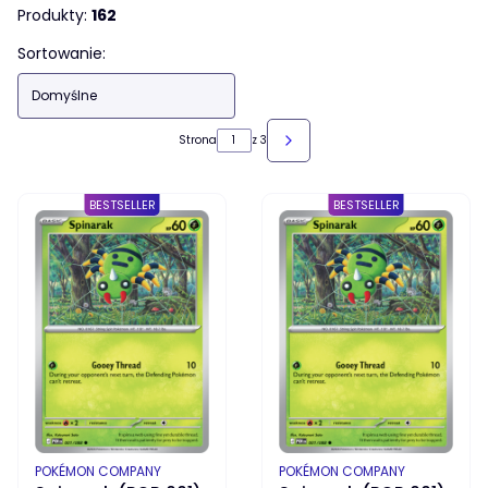
Produkty:
162
Lista produktów
Sortowanie:
Domyślne
Strona
z 3
NASTĘPNE PRODUKTY
BESTSELLER
BESTSELLER
PRODUCENT
PRODUCENT
POKÉMON COMPANY
POKÉMON COMPANY