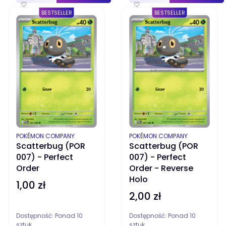
♡
♡
BESTSELLER
BESTSELLER
PRODUCENT
PRODUCENT
POKÉMON COMPANY
POKÉMON COMPANY
Scatterbug (POR
Scatterbug (POR
007) - Perfect
007) - Perfect
Order
Order - Reverse
Holo
1,00 zł
Cena
2,00 zł
Cena
Dostępność:
Ponad 10
Dostępność:
Ponad 10
sztuk
sztuk