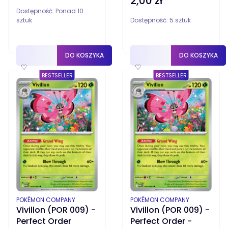
2,00 zł
Dostępność:
Ponad 10
sztuk
Dostępność:
5 sztuk
DO KOSZYKA
DO KOSZYKA
♡
♡
BESTSELLER
BESTSELLER
PRODUCENT
PRODUCENT
POKÉMON COMPANY
POKÉMON COMPANY
Vivillon (POR 009) -
Vivillon (POR 009) -
Perfect Order
Perfect Order -