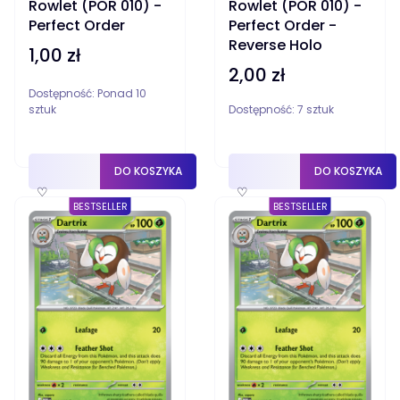
Rowlet (POR 010) -
Rowlet (POR 010) -
Perfect Order
Perfect Order -
Reverse Holo
1,00 zł
Cena
2,00 zł
Cena
Dostępność:
Ponad 10
sztuk
Dostępność:
7 sztuk
DO KOSZYKA
DO KOSZYKA
♡
♡
BESTSELLER
BESTSELLER