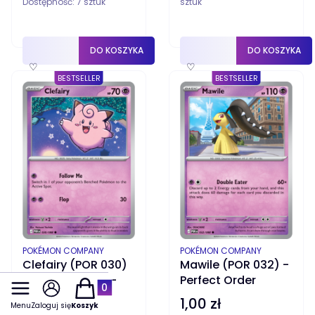
Dostępność:
7 sztuk
sztuk
DO KOSZYKA
DO KOSZYKA
♡
♡
BESTSELLER
BESTSELLER
PRODUCENT
PRODUCENT
POKÉMON COMPANY
POKÉMON COMPANY
Clefairy (POR 030)
Mawile (POR 032) -
- Perfect Order -
Perfect Order
Produkty w koszyku: 0. Zobacz szczegóły
Reverse Holo
1,00 zł
Cena
Menu
Zaloguj się
Koszyk