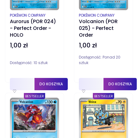
PRODUCENT
PRODUCENT
POKÉMON COMPANY
POKÉMON COMPANY
Aurorus (POR 024)
Volcanion (POR
- Perfect Order -
025) - Perfect
HOLO
Order
1,00 zł
1,00 zł
Cena
Cena
Dostępność:
Ponad 20
Dostępność:
10 sztuk
sztuk
DO KOSZYKA
DO KOSZYKA
♡
♡
BESTSELLER
BESTSELLER