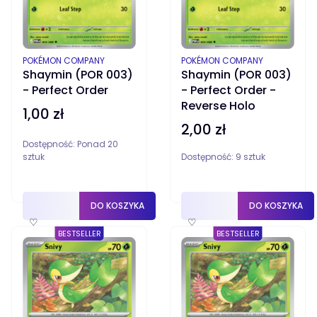
PRODUCENT
PRODUCENT
POKÉMON COMPANY
POKÉMON COMPANY
Shaymin (POR 003)
Shaymin (POR 003)
- Perfect Order
- Perfect Order -
Reverse Holo
1,00 zł
Cena
2,00 zł
Cena
Dostępność:
Ponad 20
sztuk
Dostępność:
9 sztuk
DO KOSZYKA
DO KOSZYKA
♡
♡
BESTSELLER
BESTSELLER