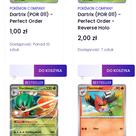
PRODUCENT
PRODUCENT
POKÉMON COMPANY
POKÉMON COMPANY
Dartrix (POR 011) -
Dartrix (POR 011) -
Perfect Order
Perfect Order -
Reverse Holo
1,00 zł
Cena
2,00 zł
Cena
Dostępność:
Ponad 10
sztuk
Dostępność:
7 sztuk
DO KOSZYKA
DO KOSZYKA
♡
♡
BESTSELLER
BESTSELLER