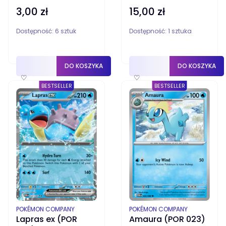
3,00 zł
15,00 zł
Cena
Cena
Dostępność:
6 sztuk
Dostępność:
1 sztuka
DO KOSZYKA
DO KOSZYKA
♡
♡
BESTSELLER
BESTSELLER
PRODUCENT
PRODUCENT
POKÉMON COMPANY
POKÉMON COMPANY
Lapras ex (POR
Amaura (POR 023)