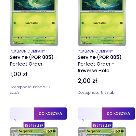
PRODUCENT
PRODUCENT
POKÉMON COMPANY
POKÉMON COMPANY
Servine (POR 005) -
Servine (POR 005) -
Perfect Order
Perfect Order -
Reverse Holo
1,00 zł
Cena
2,00 zł
Cena
Dostępność:
Ponad 10
sztuk
Dostępność:
5 sztuk
DO KOSZYKA
DO KOSZYKA
♡
♡
BESTSELLER
BESTSELLER