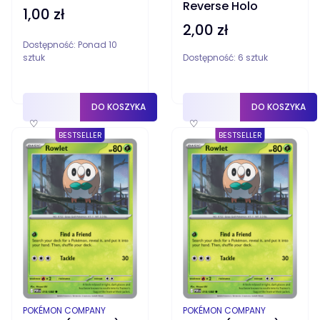
Reverse Holo
1,00 zł
Cena
2,00 zł
Cena
Dostępność:
Ponad 10
sztuk
Dostępność:
6 sztuk
DO KOSZYKA
DO KOSZYKA
♡
♡
BESTSELLER
BESTSELLER
PRODUCENT
PRODUCENT
POKÉMON COMPANY
POKÉMON COMPANY