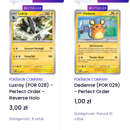
♡
♡
BESTSELLER
BESTSELLER
PRODUCENT
PRODUCENT
POKÉMON COMPANY
POKÉMON COMPANY
Luxray (POR 028) -
Dedenne (POR 029)
Perfect Order -
- Perfect Order
Reverse Holo
1,00 zł
Cena
3,00 zł
Cena
Dostępność:
Ponad 10
Dostępność:
8 sztuk
sztuk