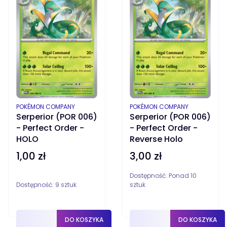
PRODUCENT
PRODUCENT
POKÉMON COMPANY
POKÉMON COMPANY
Serperior (POR 006)
Serperior (POR 006)
- Perfect Order -
- Perfect Order -
HOLO
Reverse Holo
1,00 zł
3,00 zł
Cena
Cena
Dostępność:
Ponad 10
Dostępność:
9 sztuk
sztuk
DO KOSZYKA
DO KOSZYKA