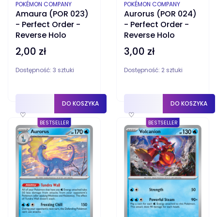
PRODUCENT
PRODUCENT
POKÉMON COMPANY
POKÉMON COMPANY
Amaura (POR 023)
Aurorus (POR 024)
- Perfect Order -
- Perfect Order -
Reverse Holo
Reverse Holo
2,00 zł
3,00 zł
Cena
Cena
Dostępność:
3 sztuki
Dostępność:
2 sztuki
DO KOSZYKA
DO KOSZYKA
♡
♡
BESTSELLER
BESTSELLER