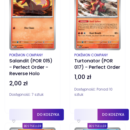
PRODUCENT
PRODUCENT
POKÉMON COMPANY
POKÉMON COMPANY
Salandit (POR 015)
Turtonator (POR
- Perfect Order -
017) - Perfect Order
Reverse Holo
1,00 zł
Cena
2,00 zł
Cena
Dostępność:
Ponad 10
Dostępność:
7 sztuk
sztuk
DO KOSZYKA
DO KOSZYKA
♡
♡
BESTSELLER
BESTSELLER