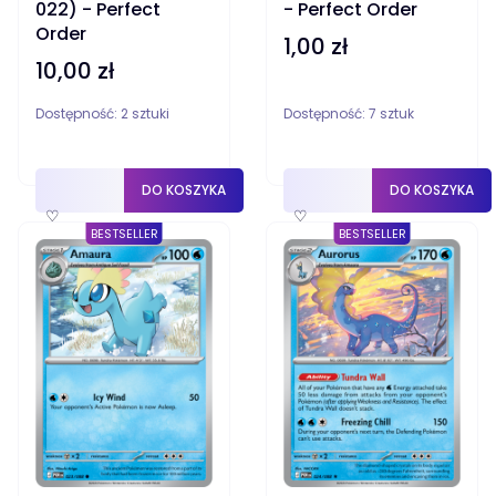
022) - Perfect
- Perfect Order
Order
1,00 zł
Cena
10,00 zł
Cena
Dostępność:
2 sztuki
Dostępność:
7 sztuk
DO KOSZYKA
DO KOSZYKA
♡
♡
BESTSELLER
BESTSELLER