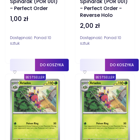
Spinarak (POR 001)
Spinarak (POR 001)
- Perfect Order
- Perfect Order -
Reverse Holo
1,00 zł
Cena
2,00 zł
Cena
Dostępność:
Ponad 10
Dostępność:
Ponad 10
sztuk
sztuk
DO KOSZYKA
DO KOSZYKA
♡
♡
BESTSELLER
BESTSELLER