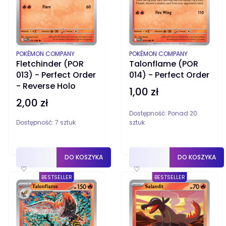
PRODUCENT
PRODUCENT
POKÉMON COMPANY
POKÉMON COMPANY
Fletchinder (POR
Talonflame (POR
013) - Perfect Order
014) - Perfect Order
- Reverse Holo
1,00 zł
Cena
2,00 zł
Cena
Dostępność:
Ponad 20
Dostępność:
7 sztuk
sztuk
DO KOSZYKA
DO KOSZYKA
♡
♡
BESTSELLER
BESTSELLER