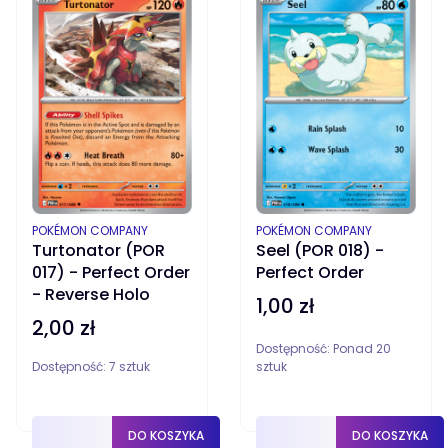
PRODUCENT
PRODUCENT
POKÉMON COMPANY
POKÉMON COMPANY
Turtonator (POR
Seel (POR 018) -
017) - Perfect Order
Perfect Order
- Reverse Holo
1,00 zł
Cena
2,00 zł
Cena
Dostępność:
Ponad 20
Dostępność:
7 sztuk
sztuk
DO KOSZYKA
DO KOSZYKA