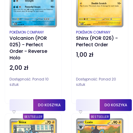
PRODUCENT
PRODUCENT
POKÉMON COMPANY
POKÉMON COMPANY
Volcanion (POR
Shinx (POR 026) -
025) - Perfect
Perfect Order
Order - Reverse
1,00 zł
Cena
Holo
2,00 zł
Cena
Dostępność:
Ponad 10
Dostępność:
Ponad 20
sztuk
sztuk
DO KOSZYKA
DO KOSZYKA
♡
♡
BESTSELLER
BESTSELLER