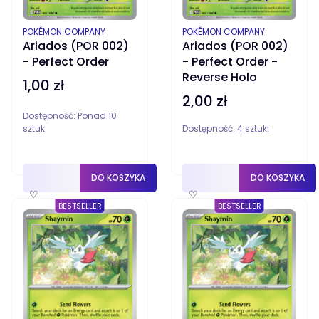
PRODUCENT
PRODUCENT
POKÉMON COMPANY
POKÉMON COMPANY
Ariados (POR 002)
Ariados (POR 002)
- Perfect Order
- Perfect Order -
Reverse Holo
1,00 zł
Cena
2,00 zł
Cena
Dostępność:
Ponad 10
sztuk
Dostępność:
4 sztuki
DO KOSZYKA
DO KOSZYKA
♡
♡
BESTSELLER
BESTSELLER