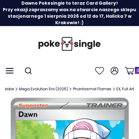
Dawne Pokesingle to teraz Card Gallery!
Przy okazji zapraszamy was na otwarcie naszego sklepu
stacjonarnego 1 sierpnia 2026 od 12 do 17, Halicka 7 w
Krakowie! :)
Prod
Otwórz wyszukiwarkę
Menu
Szukaj
Ulubione
Zaloguj się
Koszy
gielskie
Mega Evolution Era (2025)
Phantasmal Flames
EX, Full Art