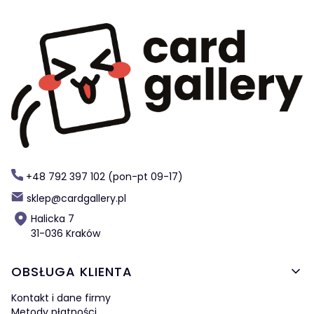
+48 792 397 102 (pon-pt 09-17)
sklep@cardgallery.pl
Halicka 7
31-036 Kraków
Linki w stopce
OBSŁUGA KLIENTA
Kontakt i dane firmy
Metody płatności