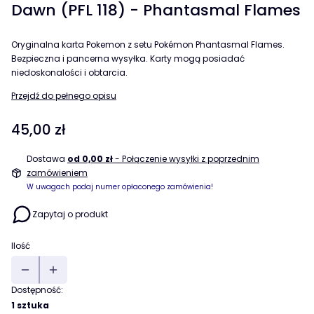
Dawn (PFL 118) - Phantasmal Flames
Oryginalna karta Pokemon z setu Pokémon Phantasmal Flames.
Bezpieczna i pancerna wysyłka. Karty mogą posiadać
niedoskonalości i obtarcia.
Przejdź do pełnego opisu
Cena
45,00 zł
Dostawa
od 0,00 zł
- Połączenie wysyłki z poprzednim
zamówieniem
W uwagach podaj numer opłaconego zamówienia!
Zapytaj o produkt
Ilość
Dostępność:
1 sztuka