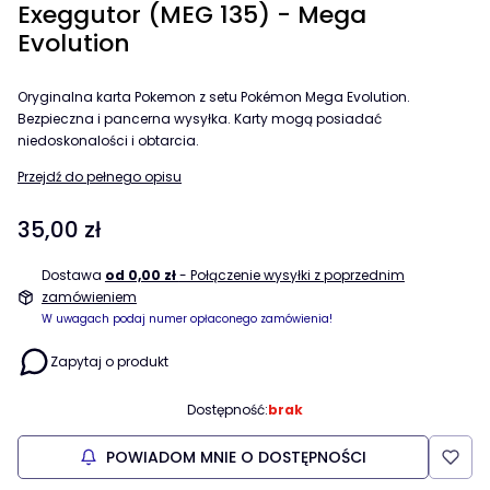
Exeggutor (MEG 135) - Mega
Evolution
Oryginalna karta Pokemon z setu Pokémon Mega Evolution.
Bezpieczna i pancerna wysyłka. Karty mogą posiadać
niedoskonalości i obtarcia.
Przejdź do pełnego opisu
Cena
35,00 zł
Dostawa
od 0,00 zł
- Połączenie wysyłki z poprzednim
zamówieniem
W uwagach podaj numer opłaconego zamówienia!
Zapytaj o produkt
Dostępność:
brak
POWIADOM MNIE O DOSTĘPNOŚCI