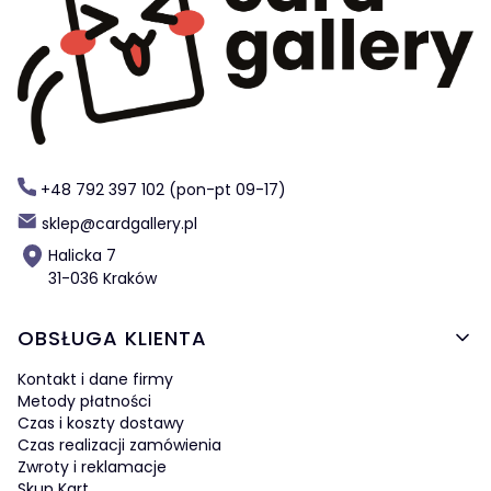
+48 792 397 102 (pon-pt 09-17)
sklep@cardgallery.pl
Halicka 7
31-036 Kraków
Linki w stopce
OBSŁUGA KLIENTA
Kontakt i dane firmy
Metody płatności
Czas i koszty dostawy
Czas realizacji zamówienia
Zwroty i reklamacje
Skup Kart