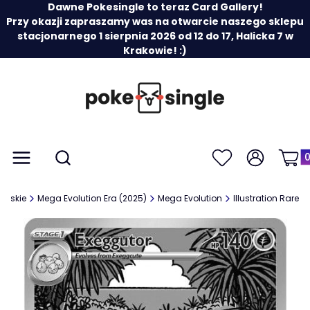
Dawne Pokesingle to teraz Card Gallery!
Przy okazji zapraszamy was na otwarcie naszego sklepu
stacjonarnego 1 sierpnia 2026 od 12 do 17, Halicka 7 w
Krakowie! :)
Prod
Otwórz wyszukiwarkę
Menu
Szukaj
Ulubione
Zaloguj się
Koszy
ielskie
Mega Evolution Era (2025)
Mega Evolution
Illustration Rare