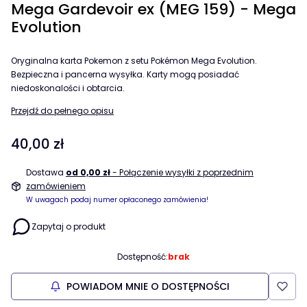
Mega Gardevoir ex (MEG 159) - Mega
Evolution
Oryginalna karta Pokemon z setu Pokémon Mega Evolution.
Bezpieczna i pancerna wysyłka. Karty mogą posiadać
niedoskonalości i obtarcia.
Przejdź do pełnego opisu
Cena
40,00 zł
Dostawa
od 0,00 zł
- Połączenie wysyłki z poprzednim
zamówieniem
W uwagach podaj numer opłaconego zamówienia!
Zapytaj o produkt
Dostępność:
brak
POWIADOM MNIE O DOSTĘPNOŚCI