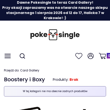
Dawne Pokesingle to teraz Card Gallery!
Przy okazji zapraszamy was na otwarcie naszego sklepu
stacjonarnego 1 sierpnia 2026 od 12 do 17, Halicka 7 w
Krakowie! :)
Prod
Otwórz wyszukiwarkę
Menu
Szukaj
Ulubione
Zaloguj się
Koszy
Przejdź do:
Card Gallery
Boostery i Boxy
Produkty:
Brak
Lista produktów
W tej kategorii nie ma obecnie żadnych produktów