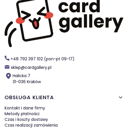
+48 792 397 102 (pon-pt 09-17)
sklep@cardgallery.pl
Halicka 7
31-036 Kraków
Linki w stopce
OBSŁUGA KLIENTA
Kontakt i dane firmy
Metody płatności
Czas i koszty dostawy
Czas realizacji zamówienia