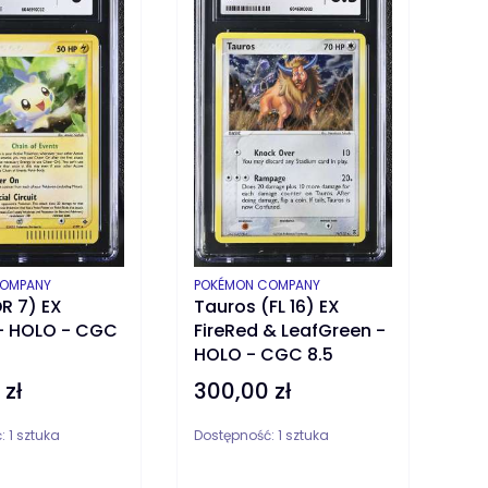
T
PRODUCENT
COMPANY
POKÉMON COMPANY
R 7) EX
Tauros (FL 16) EX
- HOLO - CGC
FireRed & LeafGreen -
HOLO - CGC 8.5
 zł
300,00 zł
Cena
ć:
1 sztuka
Dostępność:
1 sztuka