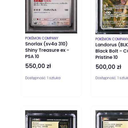
PRODUCENT
POKÉMON COMPANY
PRODUCENT
POKÉMON COMPAN
Snorlax (sv4a 310)
Landorus (BLK 
Shiny Treasure ex -
Black Bolt - 
PSA 10
Pristine 10
550,00 zł
Cena
500,00 zł
Cena
Dostępność:
1 sztuka
Dostępność:
1 sztu
DO KOSZYKA
DO KOSZYKA