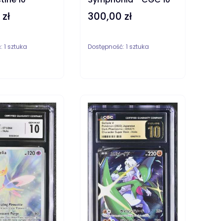
 zł
300,00 zł
Cena
ć:
1 sztuka
Dostępność:
1 sztuka
ZYKA
DO KOSZYKA