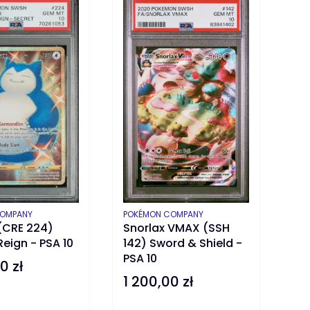
T
PRODUCENT
COMPANY
POKÉMON COMPANY
(CRE 224)
Snorlax VMAX (SSH
Reign - PSA 10
142) Sword & Shield -
PSA 10
0 zł
1 200,00 zł
Cena