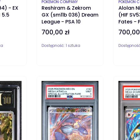
PRODUCENT
PRODUCEN
Y
POKÉMON COMPANY
POKÉMON 
94) - EX
Reshiram & Zekrom
Alolan N
 5.5
GX (sm11b 036) Dream
(HIF SV5
League - PSA 10
Fates - 
700,00 zł
700,00
Cena
Cena
ka
Dostępność:
1 sztuka
Dostępnoś
DO KOSZYKA
DO KOS