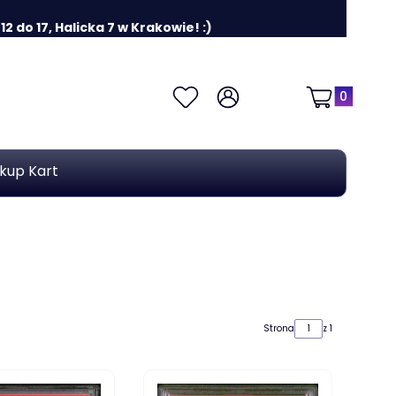
 do 17, Halicka 7 w Krakowie! :)
Produkty w k
Ulubione
Zaloguj się
Koszyk
kup Kart
Strona
z 1