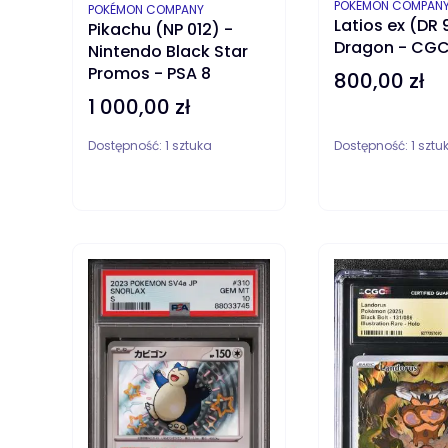
PRODUCENT
POKÉMON COMPAN
PRODUCENT
POKÉMON COMPANY
Latios ex (DR 
Pikachu (NP 012) -
Dragon - CGC
Nintendo Black Star
Promos - PSA 8
800,00 zł
Cena
1 000,00 zł
Cena
Dostępność:
1 sztuka
Dostępność:
1 sztu
DO KOSZYKA
DO KOSZYKA