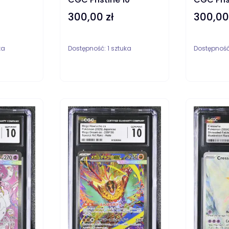
300,00 zł
300,00
Cena
Cena
ka
Dostępność:
1 sztuka
Dostępnoś
DO KOSZYKA
DO KOS