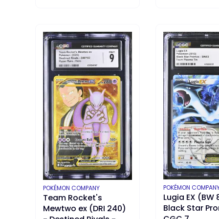
DO KOSZYKA
DO KOSZYKA
PRODUCENT
PRODUCENT
POKÉMON COMPAN
POKÉMON COMPANY
Lugia EX (BW 
Team Rocket's
Black Star Pr
Mewtwo ex (DRI 240)
CGC 7