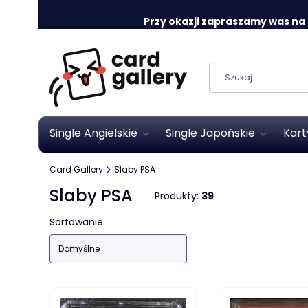
Przy okazji zapraszamy was na o
Single Angielskie
Single Japońskie
Kart
Card Gallery
Slaby PSA
Slaby PSA
Produkty:
39
Lista produktów
Sortowanie:
Domyślne