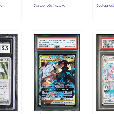
ka
Dostępność:
1 sztuka
Dostępnoś
DO KOSZYKA
DO KOS