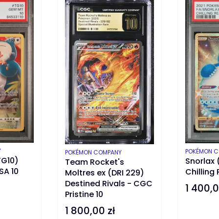
Y
PRODUCEN
POKÉMON 
PRODUCENT
POKÉMON COMPANY
TG10)
Snorlax 
Team Rocket's
PSA 10
Chilling 
Moltres ex (DRI 229)
Destined Rivals - CGC
1 400,0
Cena
Pristine 10
1 800,00 zł
Cena