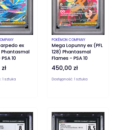
T
PRODUCENT
COMPANY
POKÉMON COMPANY
arpedo ex
Mega Lopunny ex (PFL
) Phantasmal
128) Phantasmal
 PSA 10
Flames - PSA 10
 zł
450,00 zł
Cena
ć:
1 sztuka
Dostępność:
1 sztuka
ZYKA
DO KOSZYKA