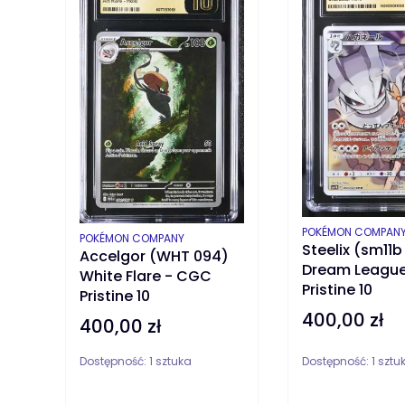
PRODUCENT
POKÉMON COMPAN
PRODUCENT
POKÉMON COMPANY
Steelix (sm11b
Accelgor (WHT 094)
Dream Leagu
White Flare - CGC
Pristine 10
Pristine 10
400,00 zł
Cena
400,00 zł
Cena
Dostępność:
1 sztuka
Dostępność:
1 sztu