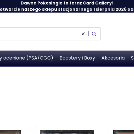
Dawne Pokesingle to teraz Card Gallery!
twarcie naszego sklepu stacjonarnego 1 sierpnia 2026 od 12
Wyczyść
Szukaj
y ocenione (PSA/CGC)
Boostery i Boxy
Akcesoria
S