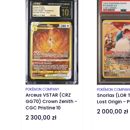
PRODUCENT
POKÉMON COMPANY
PRODUCENT
POKÉMON COMPAN
Arceus VSTAR (CRZ
Snorlax (LOR 
GG70) Crown Zenith -
Lost Origin - 
CGC Pristine 10
2 000,00 zł
Cena
2 300,00 zł
Cena