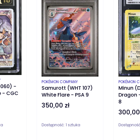
Y
PRODUCENT
PRODUCEN
POKÉMON COMPANY
POKÉMON 
 060) -
Samurott (WHT 107)
Minun (D
e - CGC
White Flare - PSA 9
Dragon 
8
350,00 zł
Cena
300,00
Cena
ka
Dostępność:
1 sztuka
Dostępnoś