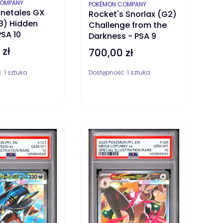
T
COMPANY
PRODUCENT
POKÉMON COMPANY
inetales GX
Rocket's Snorlax (G2)
3) Hidden
Challenge from the
PSA 10
Darkness - PSA 9
 zł
700,00 zł
Cena
ć:
1 sztuka
Dostępność:
1 sztuka
ZYKA
DO KOSZYKA