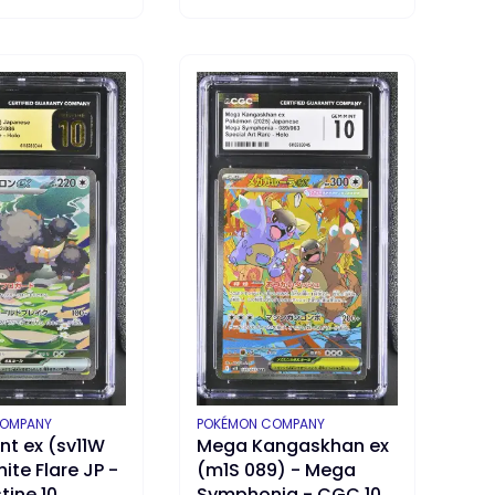
ZYKA
DO KOSZYKA
T
PRODUCENT
COMPANY
POKÉMON COMPANY
nt ex (sv11W
Mega Kangaskhan ex
hite Flare JP -
(m1S 089) - Mega
tine 10
Symphonia - CGC 10