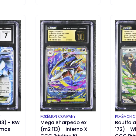
DO KOSZYKA
DO KOS
PRODUCENT
PRODUCEN
Y
POKÉMON COMPANY
POKÉMON 
83) - BW
Mega Sharpedo ex
Bouffala
omos -
(m2 113) - Inferno X -
172) - W
CGC Pristine 10
CGC Pris