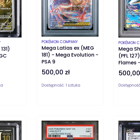
PRODUCENT
POKÉMON COMPANY
PRODUCEN
Y
POKÉMON 
Mega Latias ex (MEG
131)
Mega Sh
181) - Mega Evolution -
CGC
(PFL 127
PSA 9
Flames -
500,00 zł
Cena
500,00
Cena
ka
Dostępność:
1 sztuka
Dostępnoś
DO KOSZYKA
DO KOS