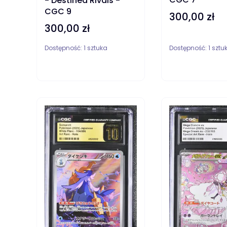
- Destined Rivals -
CGC 9
300,00 zł
Cena
300,00 zł
Cena
Dostępność:
1 sztuka
Dostępność:
1 sztu
DO KOSZYKA
DO KOSZYKA