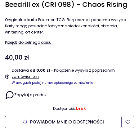
Beedrill ex (CRI 098) - Chaos Rising
Oryginalna karta Pokemon TCG. Bezpieczna i pancerna wysyłka.
Karty mogą posiadać fabryczne niedoskonałości, obtarcia,
whitening, off center.
Przejdź do pełnego opisu
Cena
40,00 zł
Dostawa
od 0,00 zł
- Połączenie wysyłki z poprzednim
zamówieniem
W uwagach podaj numer opłaconego zamówienia!
Zapytaj o produkt
Dostępność:
brak
POWIADOM MNIE O DOSTĘPNOŚCI