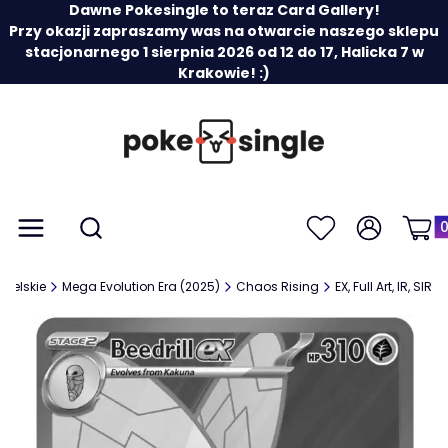
Dawne Pokesingle to teraz Card Gallery!
Przy okazji zapraszamy was na otwarcie naszego sklepu
stacjonarnego 1 sierpnia 2026 od 12 do 17, Halicka 7 w
Krakowie! :)
Prod
Otwórz wyszukiwarkę
Menu
Szukaj
Ulubione
Zaloguj się
Koszy
gielskie
Mega Evolution Era (2025)
Chaos Rising
EX, Full Art, IR, SIR