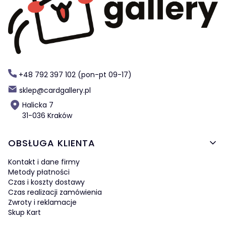
+48 792 397 102 (pon-pt 09-17)
sklep@cardgallery.pl
Halicka 7
31-036 Kraków
Linki w stopce
OBSŁUGA KLIENTA
Kontakt i dane firmy
Metody płatności
Czas i koszty dostawy
Czas realizacji zamówienia
Zwroty i reklamacje
Skup Kart