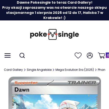
Dawne Pokesingle to teraz Card Gallery!
Przy okazji zapraszamy was na otwarcie naszego sklepu
stacjonarnego 1 sierpnia 2026 od 12 do 17, Halicka 7 w
Krakowie! :)
Prod
Otwórz wyszukiwarkę
Menu
Szukaj
Ulubione
Zaloguj się
Koszy
Card Gallery
Single Angielskie
Mega Evolution Era (2025)
Phanta