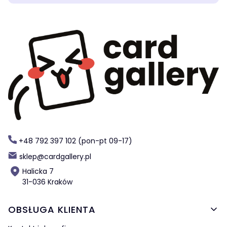
+48 792 397 102 (pon-pt 09-17)
sklep@cardgallery.pl
Halicka 7
31-036 Kraków
Linki w stopce
OBSŁUGA KLIENTA