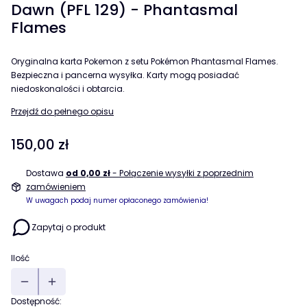
Dawn (PFL 129) - Phantasmal
Flames
Oryginalna karta Pokemon z setu Pokémon Phantasmal Flames.
Bezpieczna i pancerna wysyłka. Karty mogą posiadać
niedoskonalości i obtarcia.
Przejdź do pełnego opisu
Cena
150,00 zł
Dostawa
od 0,00 zł
- Połączenie wysyłki z poprzednim
zamówieniem
W uwagach podaj numer opłaconego zamówienia!
Zapytaj o produkt
Ilość
Dostępność: