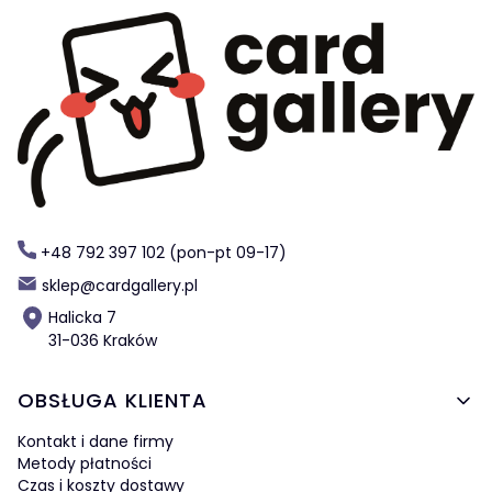
+48 792 397 102 (pon-pt 09-17)
sklep@cardgallery.pl
Halicka 7
31-036 Kraków
Linki w stopce
OBSŁUGA KLIENTA
Kontakt i dane firmy
Metody płatności
Czas i koszty dostawy