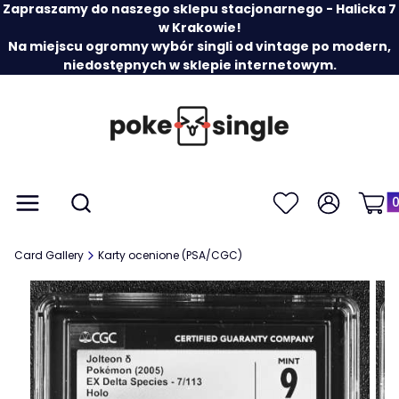
Zapraszamy do naszego sklepu stacjonarnego - Halicka 7
w Krakowie!
Na miejscu ogromny wybór singli od vintage po modern,
niedostępnych w sklepie internetowym.
Prod
Otwórz wyszukiwarkę
Menu
Szukaj
Ulubione
Zaloguj się
Koszy
Card Gallery
Karty ocenione (PSA/CGC)