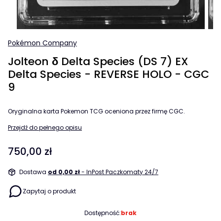
Pokémon Company
Jolteon δ Delta Species (DS 7) EX
Delta Species - REVERSE HOLO - CGC
9
Oryginalna karta Pokemon TCG oceniona przez firmę CGC.
Przejdź do pełnego opisu
Cena
750,00 zł
Dostawa
od 0,00 zł
- InPost Paczkomaty 24/7
Zapytaj o produkt
Dostępność:
brak