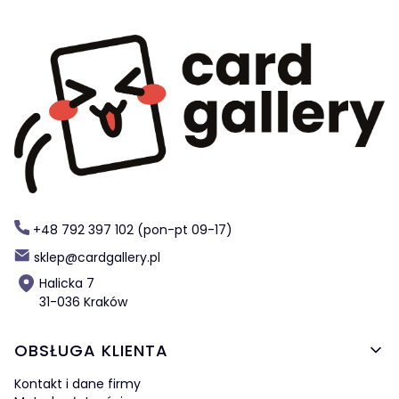
+48 792 397 102 (pon-pt 09-17)
sklep@cardgallery.pl
Halicka 7
31-036 Kraków
Linki w stopce
OBSŁUGA KLIENTA
Kontakt i dane firmy