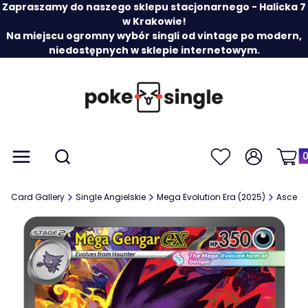
Zapraszamy do naszego sklepu stacjonarnego - Halicka 7
w Krakowie!
Na miejscu ogromny wybór singli od vintage po modern,
niedostępnych w sklepie internetowym.
Prod
Otwórz wyszukiwarkę
Menu
Szukaj
Ulubione
Zaloguj się
Koszy
Card Gallery
Single Angielskie
Mega Evolution Era (2025)
Ascend