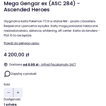
Mega Gengar ex (ASC 284) -
Ascended Heroes
Oryginalna karta Pokemon TCG w stanie NM - prosto z boostera.
Bezpieczna i pancerna wysyłka. Karty mogą posiadać fabryczne
niedoskonałości, obtarcia, whitening, off center. Karta do bindera -
PSA 10 to nie będzie.
Przejdź do pełnego opisu
Cena
4 200,00 zł
Dostawa
od 0,00 zł
- InPost Paczkomaty 24/7
Zapytaj o produkt
Ilość
Dostępność:
1 sztuka