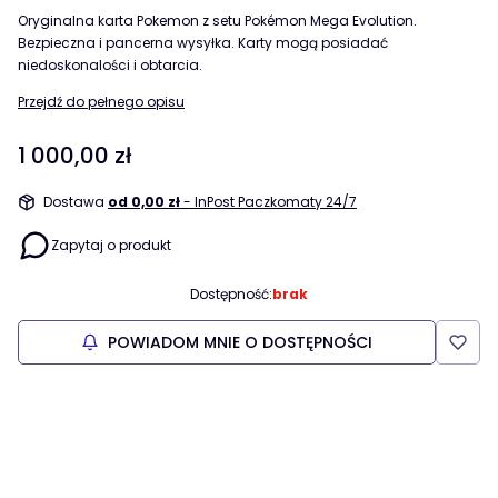
Oryginalna karta Pokemon z setu Pokémon Mega Evolution.
Bezpieczna i pancerna wysyłka. Karty mogą posiadać
niedoskonalości i obtarcia.
Przejdź do pełnego opisu
Cena
1 000,00 zł
Dostawa
od 0,00 zł
- InPost Paczkomaty 24/7
Zapytaj o produkt
Dostępność:
brak
POWIADOM MNIE O DOSTĘPNOŚCI