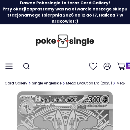
Dawne Pokesingle to teraz Card Gallery!
Przy okazji zapraszamy was na otwarcie naszego sklepu
stacjonarnego 1 sierpnia 2026 od 12 do 17, Halicka 7 w
Krakowie! :)
Prod
Otwórz wyszukiwarkę
Menu
Szukaj
Ulubione
Zaloguj się
Koszy
Card Gallery
Single Angielskie
Mega Evolution Era (2025)
Mega E