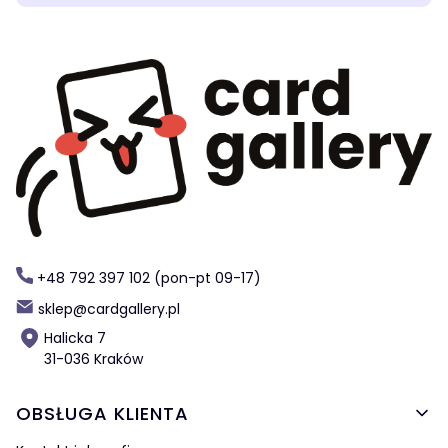
+48 792 397 102 (pon-pt 09-17)
sklep@cardgallery.pl
Halicka 7
31-036 Kraków
Linki w stopce
OBSŁUGA KLIENTA