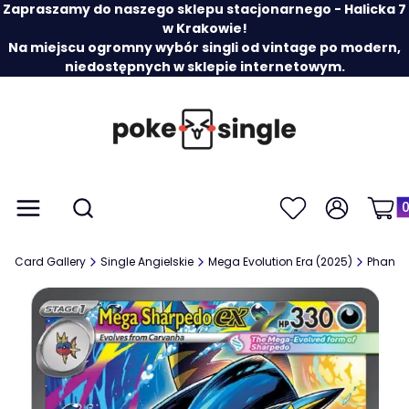
Zapraszamy do naszego sklepu stacjonarnego - Halicka 7
w Krakowie!
Na miejscu ogromny wybór singli od vintage po modern,
niedostępnych w sklepie internetowym.
Prod
Otwórz wyszukiwarkę
Menu
Szukaj
Ulubione
Zaloguj się
Koszy
Card Gallery
Single Angielskie
Mega Evolution Era (2025)
Phanta