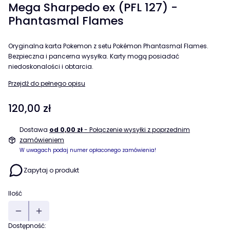
Mega Sharpedo ex (PFL 127) -
Phantasmal Flames
Oryginalna karta Pokemon z setu Pokémon Phantasmal Flames.
Bezpieczna i pancerna wysyłka. Karty mogą posiadać
niedoskonalości i obtarcia.
Przejdź do pełnego opisu
Cena
120,00 zł
Dostawa
od 0,00 zł
- Połączenie wysyłki z poprzednim
zamówieniem
W uwagach podaj numer opłaconego zamówienia!
Zapytaj o produkt
Ilość
Dostępność: