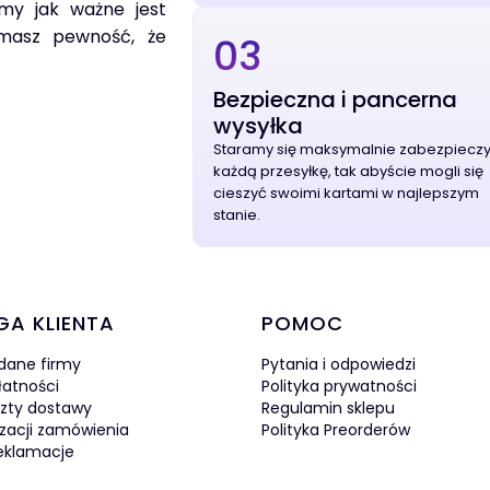
my jak ważne jest
 masz pewność, że
03
Bezpieczna i pancerna
wysyłka
Staramy się maksymalnie zabezpiecz
każdą przesyłkę, tak abyście mogli się
cieszyć swoimi kartami w najlepszym
stanie.
w stopce
GA KLIENTA
POMOC
 dane firmy
Pytania i odpowiedzi
łatności
Polityka prywatności
szty dostawy
Regulamin sklepu
izacji zamówienia
Polityka Preorderów
reklamacje