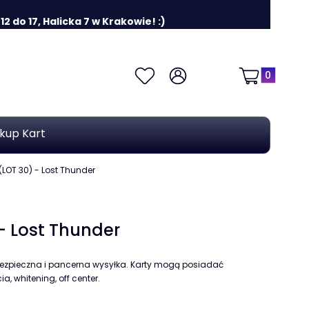
 do 17, Halicka 7 w Krakowie! :)
Produkty w k
Ulubione
Zaloguj się
Koszyk
kup Kart
(LOT 30) - Lost Thunder
 - Lost Thunder
ezpieczna i pancerna wysyłka. Karty mogą posiadać
a, whitening, off center.