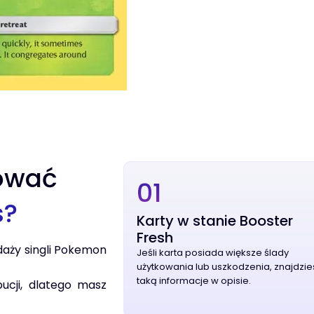
ować
01
s?
Karty w stanie Booster
Fresh
daży singli Pokemon
Jeśli karta posiada większe ślady
użytkowania lub uszkodzenia, znajdzie
taką informacje w opisie.
bucji, dlatego masz