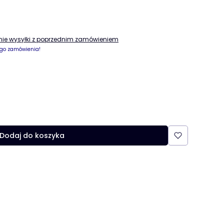
enie wysyłki z poprzednim zamówieniem
go zamówienia!
Dodaj do koszyka