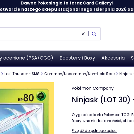
Dawne Pokesingle to teraz Card Gallery!
twarcie naszego sklepu stacjonarnego 1 sierpnia 2026 od 12
Wyczyść
Szukaj
y ocenione (PSA/CGC)
Boostery i Boxy
Akcesoria
S
Lost Thunder - SM8
Common/Uncommon/Non-holo Rare
Ninjask 
Pokémon Company
Ninjask (LOT 30)
Oryginalna karta Pokemon TCG. B
fabryczne niedoskonałości, obtarci
Przejdź do pełnego opisu