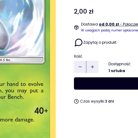
Cena
2,00 zł
Dostawa
od 0,00 zł
- Połącz
W uwagach podaj numer opłacone
Zapytaj o produkt
Ilość
Dostępność:
1 sztuka
Czas wysyłki:
3 dni