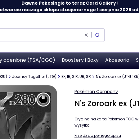
Dawne Pokesingle to teraz Card Gallery!
twarcie naszego sklepu stacjonarnego 1 sierpnia 2026 od 12
Wyczyść
Szukaj
y ocenione (PSA/CGC)
Boostery i Boxy
Akcesoria
S
025)
Journey Together (JTG)
EX, IR, SIR, UR, SR
N's Zoroark ex (JTG 18
Pokémon Company
N's Zoroark ex (
Oryginalna karta Pokemon TCG w s
wysyłka
Przejdź do pełnego opisu