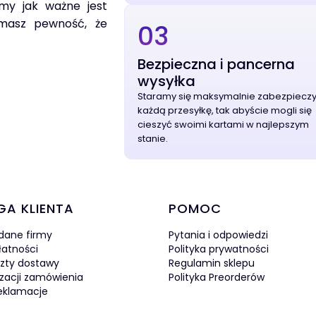
my jak ważne jest
 masz pewność, że
03
Bezpieczna i pancerna
wysyłka
Staramy się maksymalnie zabezpiecz
każdą przesyłkę, tak abyście mogli się
cieszyć swoimi kartami w najlepszym
stanie.
w stopce
GA KLIENTA
POMOC
 dane firmy
Pytania i odpowiedzi
łatności
Polityka prywatności
szty dostawy
Regulamin sklepu
izacji zamówienia
Polityka Preorderów
reklamacje