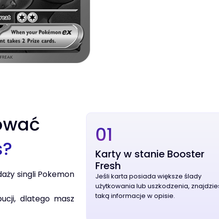
ować
01
s?
Karty w stanie Booster
Fresh
daży singli Pokemon
Jeśli karta posiada większe ślady
użytkowania lub uszkodzenia, znajdzie
taką informacje w opisie.
bucji, dlatego masz