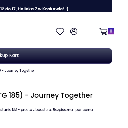
 do 17, Halicka 7 w Krakowie! :)
Produkty w k
Ulubione
Zaloguj się
Koszyk
kup Kart
5) - Journey Together
JTG 185) - Journey Together
tanie NM - prosto z boostera. Bezpieczna i pancerna