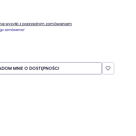
enie wysyłki z poprzednim zamówieniem
go zamówienia!
ADOM MNIE O DOSTĘPNOŚCI