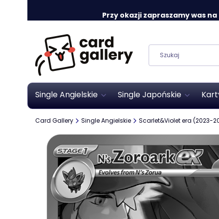
Przy okazji zapraszamy was na o
Single Angielskie
Single Japońskie
Kart
Card Gallery
Single Angielskie
Scarlet&Violet era (2023-2