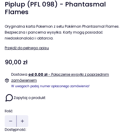
Piplup (PFL 098) - Phantasmal
Flames
Oryginalna karta Pokemon z setu Pokémon Phantasmal Flames.
Bezpieczna i pancerna wysyłka. Karty mogą posiadać
niedoskonalości i obtarcia.
Przejdź do pełnego opisu
Cena
90,00 zł
Dostawa
od 0,00 zł
- Połączenie wysyłki z poprzednim
zamówieniem
W uwagach podaj numer opłaconego zamówienia!
Zapytaj o produkt
Ilość
Dostępność: