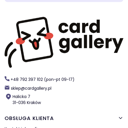
+48 792 397 102 (pon-pt 09-17)
sklep@cardgallery.pl
Halicka 7
31-036 Kraków
Linki w stopce
OBSŁUGA KLIENTA