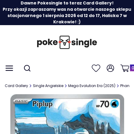
Dawne Pokesingle to teraz Card Gallery!
Przy okazji zapraszamy was na otwarcie naszego sklepu
stacjonarnego 1 sierpnia 2026 od 12 do 17, Halicka 7 w
Krakowie! :)
Prod
Otwórz wyszukiwarkę
Menu
Szukaj
Ulubione
Zaloguj się
Koszy
Card Gallery
Single Angielskie
Mega Evolution Era (2025)
Phanta