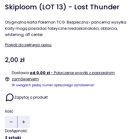
Skiploom (LOT 13) - Lost Thunder
Oryginalna karta Pokemon TCG. Bezpieczna i pancerna wysyłka.
Karty mogą posiadać fabryczne niedoskonałości, obtarcia,
whitening, off center.
Przejdź do pełnego opisu
Cena
2,00 zł
Dostawa
od 0,00 zł
- Połączenie wysyłki z poprzednim
zamówieniem
W uwagach podaj numer opłaconego zamówienia!
Zapytaj o produkt
Ilość
Dostępność:
2 sztuki