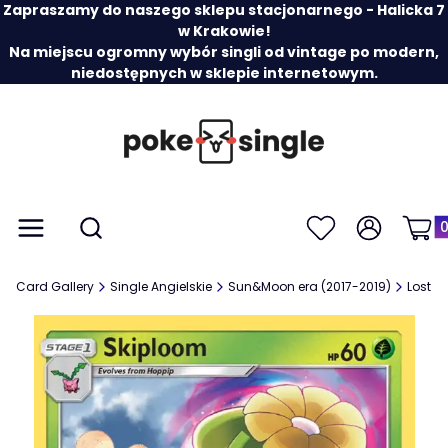
Zapraszamy do naszego sklepu stacjonarnego - Halicka 7
w Krakowie!
Na miejscu ogromny wybór singli od vintage po modern,
niedostępnych w sklepie internetowym.
Prod
Otwórz wyszukiwarkę
Menu
Szukaj
Ulubione
Zaloguj się
Koszy
Card Gallery
Single Angielskie
Sun&Moon era (2017-2019)
Lost T