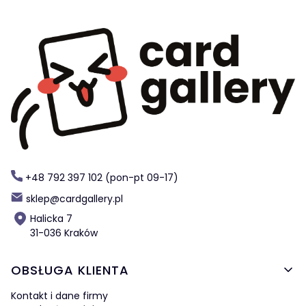
+48 792 397 102 (pon-pt 09-17)
sklep@cardgallery.pl
Halicka 7
31-036 Kraków
Linki w stopce
OBSŁUGA KLIENTA
Kontakt i dane firmy