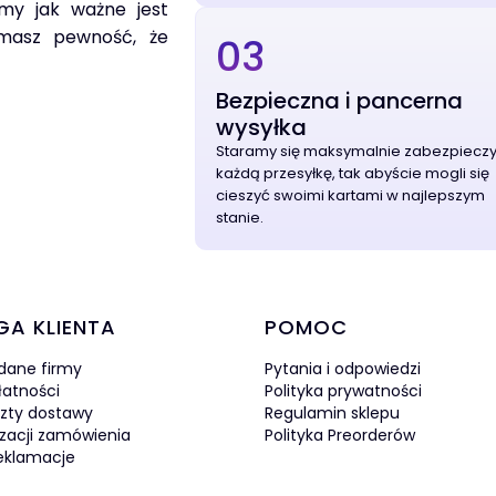
my jak ważne jest
 masz pewność, że
03
Bezpieczna i pancerna
wysyłka
Staramy się maksymalnie zabezpiecz
każdą przesyłkę, tak abyście mogli się
cieszyć swoimi kartami w najlepszym
stanie.
w stopce
GA KLIENTA
POMOC
 dane firmy
Pytania i odpowiedzi
łatności
Polityka prywatności
szty dostawy
Regulamin sklepu
izacji zamówienia
Polityka Preorderów
reklamacje