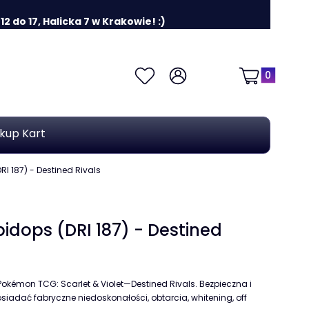
 do 17, Halicka 7 w Krakowie! :)
Produkty w k
Ulubione
Zaloguj się
Koszyk
kup Kart
I 187) - Destined Rivals
idops (DRI 187) - Destined
okémon TCG: Scarlet & Violet—Destined Rivals. Bezpieczna i
iadać fabryczne niedoskonałości, obtarcia, whitening, off