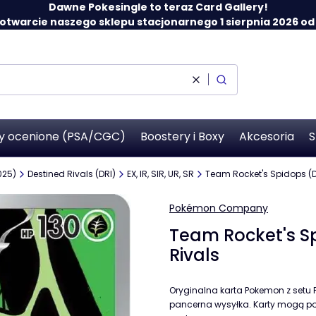
Dawne Pokesingle to teraz Card Gallery!
twarcie naszego sklepu stacjonarnego 1 sierpnia 2026 od 12
Wyczyść
Szukaj
y ocenione (PSA/CGC)
Boostery i Boxy
Akcesoria
S
025)
Destined Rivals (DRI)
EX, IR, SIR, UR, SR
Team Rocket's Spidops (DR
Pokémon Company
Team Rocket's Sp
Rivals
Oryginalna karta Pokemon z setu P
pancerna wysyłka. Karty mogą pos