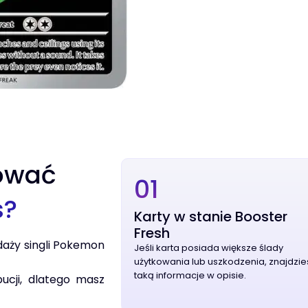
ować
01
s?
Karty w stanie Booster
Fresh
daży singli Pokemon
Jeśli karta posiada większe ślady
użytkowania lub uszkodzenia, znajdzie
taką informacje w opisie.
bucji, dlatego masz