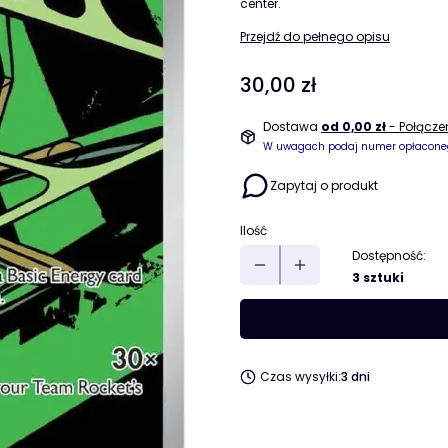
center.
Przejdź do pełnego opisu
Cena
30,00 zł
Dostawa
od 0,00 zł
- Połącz
W uwagach podaj numer opłacone
Zapytaj o produkt
Ilość
Dostępność:
3 sztuki
Czas wysyłki:
3 dni