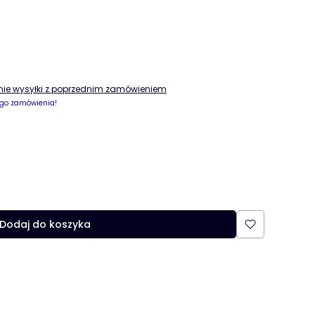
enie wysyłki z poprzednim zamówieniem
go zamówienia!
Dodaj do koszyka